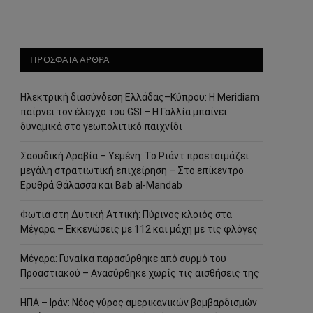
ΠΡΟΣΦΑΤΑ ΑΡΘΡΑ
Ηλεκτρική διασύνδεση Ελλάδας–Κύπρου: Η Meridiam
παίρνει τον έλεγχο του GSI – Η Γαλλία μπαίνει
δυναμικά στο γεωπολιτικό παιχνίδι
Σαουδική Αραβία – Υεμένη: Το Ριάντ προετοιμάζει
μεγάλη στρατιωτική επιχείρηση – Στο επίκεντρο
Ερυθρά Θάλασσα και Bab al-Mandab
Φωτιά στη Δυτική Αττική: Πύρινος κλοιός στα
Μέγαρα – Εκκενώσεις με 112 και μάχη με τις φλόγες
Μέγαρα: Γυναίκα παρασύρθηκε από συρμό του
Προαστιακού – Ανασύρθηκε χωρίς τις αισθήσεις της
ΗΠΑ – Ιράν: Νέος γύρος αμερικανικών βομβαρδισμών