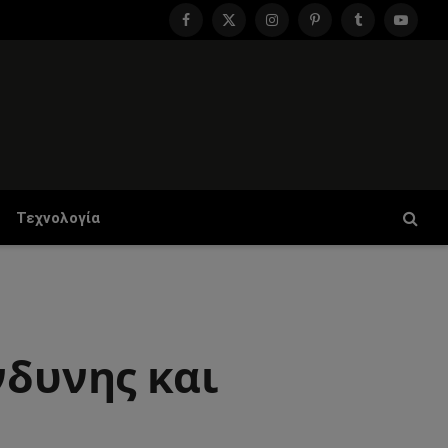
Facebook
X
Instagram
Pinterest
Tumblr
YouTu
(Twitter)
Τεχνολογία
νδυνης και