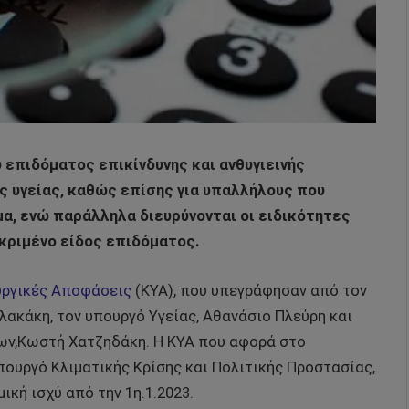
 επιδόματος επικίνδυνης και ανθυγιεινής
ς υγείας, καθώς επίσης για υπαλλήλους που
α, ενώ παράλληλα διευρύνονται οι ειδικότητες
κριμένο είδος επιδόματος.
ργικές Αποφάσεις
(ΚΥΑ), που υπεγράφησαν από τον
ακάκη, τον υπουργό Υγείας, Αθανάσιο Πλεύρη και
ων,Κωστή Χατζηδάκη. Η ΚΥΑ που αφορά στο
ουργό Κλιματικής Κρίσης και Πολιτικής Προστασίας,
κή ισχύ από την 1η.1.2023.