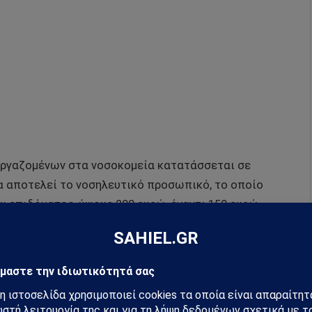
 εργαζομένων στα νοσοκομεία κατατάσσεται σε
α αποτελεί το νοσηλευτικό προσωπικό, το οποίο
ου επιδόματος, ύψους 200 ευρώ, έναντι 150 ευρώ
μείων αμβλύνονται αμφισημίες ως προς την
συγκεκριμένες ειδικότητες δικαιούχων, στις οποίες
0 ευρώ σε 150 ευρώ (αύξηση 114% – ειδικότητες