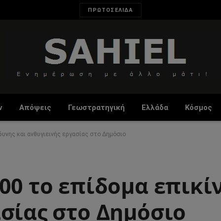
ΠΡΩΤΟΣΕΛΙΔΑ
ν
Απόψεις
Γεωστρατηγική
Ελλάδα
Κόσμος
δυνης και ανθυγιεινής εργασίας στο Δημόσιο
00 το επίδομα επικί
ασίας στο Δημόσιο