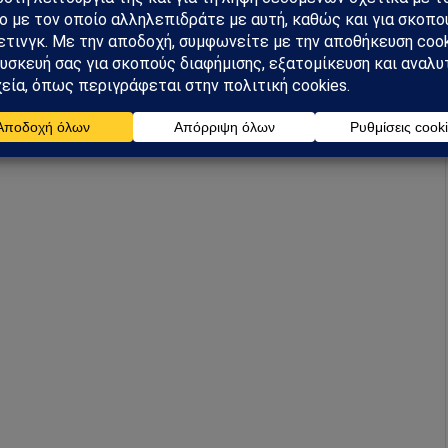
κατηγορία).
ργαζόμενοι των νοσοκομείων αρκετών ειδικοτήτων,