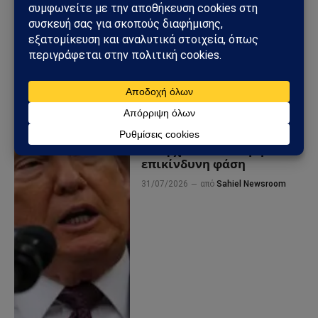
ΗΠΑ – Ιράν: Νέος γύρος
αμερικανικών
βομβαρδισμών μετά την
ιρανική πυραυλική
επίθεση – Η Μέση Ανατολή
εισέρχεται σε ακόμη πιο
επικίνδυνη φάση
31/07/2026
από
Sahiel Newsroom