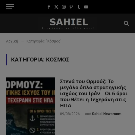
Facebook
X
Instagram
Pinterest
Tumblr
YouTube
(Twitter)
»
Αρχική
Κατηγορία: "Κόσμος"
ΚΑΤΗΓΟΡΊΑ:
ΚΌΣΜΟΣ
Στενά του Ορμούζ: Το
μεγάλο όπλο στρατηγικής
ισχύος του Ιράν – Οι 6 όροι
που θέτει η Τεχεράνη στις
ΗΠΑ
09/08/2026
από
Sahiel Newsroom