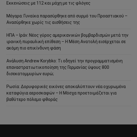
Εκκενώσεις με 112 και μάχη με τις φλόγες
Μέγαρα: Γυναίκα παρασύρθηκε από συρμό του Προαστιακού –
Ανασύρθηκε χωρίς τις αισθήσεις της
ΗΠΑ – Ιράν: Νέος γύρος αμερικανικών βομβαρδισμών μετά την
ιρανική πυραυλική επίθεση – Η Μέση Ανατολή εισέρχεται σε
ακόμη πιο επικίνδυνη φάση
Ανάλυση Andrew Korybko: Τι οδηγεί την προγραμματισμένη
επαναστρατιωτικοποίηση της Γερμανίας ύψους 800
δισεκατομμυρίων ευρώ;
Ρωσία: Δορυφορικές εικόνες αποκαλύπτουν νέα οχυρωμένα
καταφύγια αεροσκαφών – Η Μόσχα προετοιμάζεται για
βαθύτερο πόλεμο φθοράς