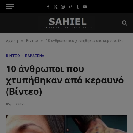
Facebook
X
Instagram
Pinterest
Tumblr
YouTube
(Twitter)
»
»
Αρχική
Βίντεο
10 άνθρωποι που χτυπήθηκαν από κεραυνό (Βίντεο)
ΒΊΝΤΕΟ
ΠΑΡΆΞΕΝΑ
10 άνθρωποι που
χτυπήθηκαν από κεραυνό
(Βίντεο)
05/03/2023