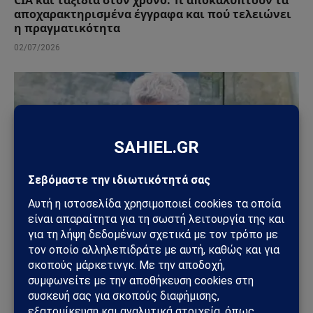
CIA και ταξίδια στον χρόνο: Τι αποκαλύπτουν τα
αποχαρακτηρισμένα έγγραφα και πού τελειώνει
η πραγματικότητα
02/07/2026
ΕΘΝΙΚΆ
Μάζης: «Ο άξονας Ελλάδα – Κρήτη – Κύπρος είναι
το μεγάλο γεωπολιτικό όπλο του Ελληνισμού»
(Βίντεο)