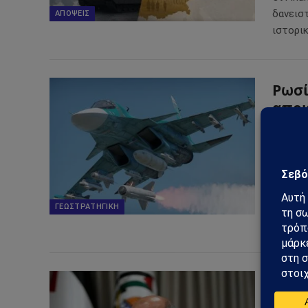
δανεισ
ΑΠΌΨΕΙΣ
ιστορι
Ρωσί
αποκ
αερο
για 
31/07/2
Νέες δ
αεροπο
ΓΕΩΣΤΡΑΤΗΓΙΚΉ
αυξάνον
Τουρ
συνα