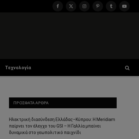
Facebook
X
Instagram
Pinterest
Tumblr
YouTu
(Twitter)
Τεχνολογία
ΠΡΟΣΦΑΤΑ ΑΡΘΡΑ
Ηλεκτρική διασύνδεση Ελλάδας–Κύπρου: Η Meridiam
r
παίρνει τον έλεγχο του GSI – Η Γαλλία μπαίνει
δυναμικά στο γεωπολιτικό παιχνίδι