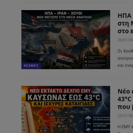
ΗΠΑ 
στη 
στο 
25/07/2
Οι Χούθ
ανοίγο
και ενε
ΚΌΣΜΟΣ
Νέο 
43°C
που 
22/07/2
Η ΕΜΥ 