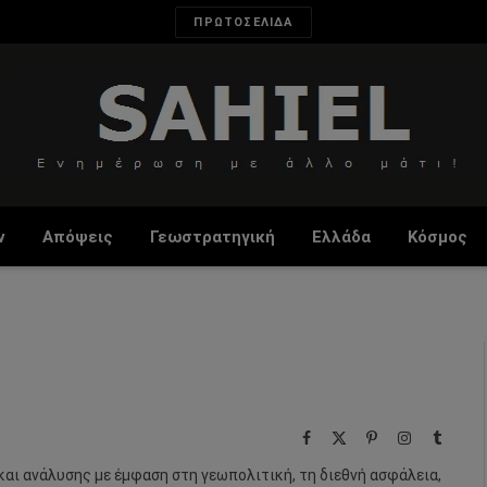
ΠΡΩΤΟΣΕΛΙΔΑ
ν
Απόψεις
Γεωστρατηγική
Ελλάδα
Κόσμος
Facebook
X
Pinterest
Instagram
Tumbl
(Twitter)
και ανάλυσης με έμφαση στη γεωπολιτική, τη διεθνή ασφάλεια,