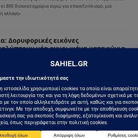
τεί 800 δισεκατομμύρια ευρώ για επανεξοπλισμό, μια
κή αλλαγή»
α: Δορυφορικές εικόνες
αλύπτουν νέα οχυρωμένα καταφύγια
σκαφών – Η Μόσχα προετοιμάζεται
βαθύτερο πόλεμο φθοράς
026
από
Sahiel Newsroom
ορυφορικές εικόνες δείχνουν ότι η Ρωσία ενισχύει την
ρική βάση Μαρίνοφκα με οχυρωμένα καταφύγια, καθώς
ται οι ουκρανικές επιθέσεις μεγάλης εμβέλειας.
κία – Χαμάς: Ο Χακάν Φιντάν
ντήθηκε με τον νέο ηγέτη της Χαμάς –