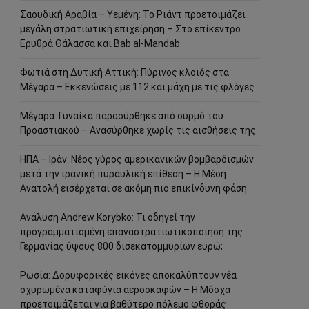
Σαουδική Αραβία – Υεμένη: Το Ριάντ προετοιμάζει
μεγάλη στρατιωτική επιχείρηση – Στο επίκεντρο
Ερυθρά Θάλασσα και Bab al-Mandab
Φωτιά στη Δυτική Αττική: Πύρινος κλοιός στα
Μέγαρα – Εκκενώσεις με 112 και μάχη με τις φλόγες
Μέγαρα: Γυναίκα παρασύρθηκε από συρμό του
Προαστιακού – Ανασύρθηκε χωρίς τις αισθήσεις της
ΗΠΑ – Ιράν: Νέος γύρος αμερικανικών βομβαρδισμών
μετά την ιρανική πυραυλική επίθεση – Η Μέση
Ανατολή εισέρχεται σε ακόμη πιο επικίνδυνη φάση
Ανάλυση Andrew Korybko: Τι οδηγεί την
προγραμματισμένη επαναστρατιωτικοποίηση της
Γερμανίας ύψους 800 δισεκατομμυρίων ευρώ;
Ρωσία: Δορυφορικές εικόνες αποκαλύπτουν νέα
οχυρωμένα καταφύγια αεροσκαφών – Η Μόσχα
προετοιμάζεται για βαθύτερο πόλεμο φθοράς