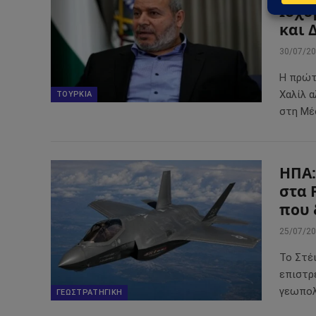
Ισχυ
και 
30/07/2
Η πρώτ
Χαλίλ 
ΤΟΥΡΚΊΑ
στη Μέ
ΗΠΑ:
στα 
που 
25/07/2
Το Στέι
επιστρ
γεωπολ
ΓΕΩΣΤΡΑΤΗΓΙΚΉ