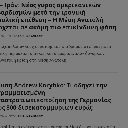
– Ιράν: Νέος γύρος αμερικανικών
αρδισμών μετά την ιρανική
υλική επίθεση – Η Μέση Ανατολή
ρχεται σε ακόμη πιο επικίνδυνη φάση
026
από
Sahiel Newsroom
 εξαπέλυσαν νέες αεροπορικές επιδρομές στο Ιράν μετά
ανική πυραυλική επίθεση κατά αμερικανικών δυνάμεων.
ώνεται η κρίση στη Μέση Ανατολή.
υση Andrew Korybko: Τι οδηγεί την
γραμματισμένη
αστρατιωτικοποίηση της Γερμανίας
ς 800 δισεκατομμυρίων ευρώ;
026
από
Sahiel Newsroom
ncial Times ανέφεραν στις αρχές Ιουλίου ότι «η Γερμανία θα