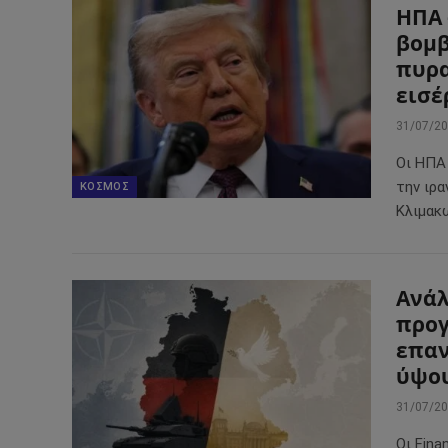
ΗΠΑ 
βομβ
πυρα
εισέ
31/07/2
Οι ΗΠΑ
την ιρ
ΚΌΣΜΟΣ
Κλιμακ
Ανάλ
προ
επαν
ύψου
31/07/2
Οι Fina