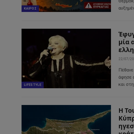
Θερμοκ
αυξημέ
ΚΑΙΡΌΣ
Έφυγ
μία 
ελλη
22/07/2
Πέθανε 
άφησε 
και στη
LIFESTYLE
Η Το
Κύπρ
ηγεσ
κράτ