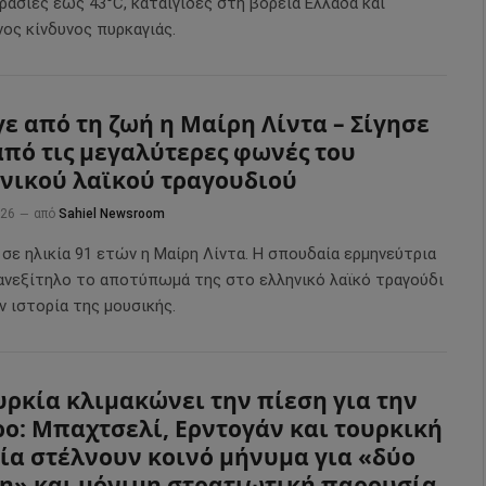
ρασίες έως 43°C, καταιγίδες στη βόρεια Ελλάδα και
νος κίνδυνος πυρκαγιάς.
ε από τη ζωή η Μαίρη Λίντα – Σίγησε
από τις μεγαλύτερες φωνές του
νικού λαϊκού τραγουδιού
026
από
Sahiel Newsroom
σε ηλικία 91 ετών η Μαίρη Λίντα. Η σπουδαία ερμηνεύτρια
ανεξίτηλο το αποτύπωμά της στο ελληνικό λαϊκό τραγούδι
ν ιστορία της μουσικής.
υρκία κλιμακώνει την πίεση για την
ο: Μπαχτσελί, Ερντογάν και τουρκική
ία στέλνουν κοινό μήνυμα για «δύο
η» και μόνιμη στρατιωτική παρουσία