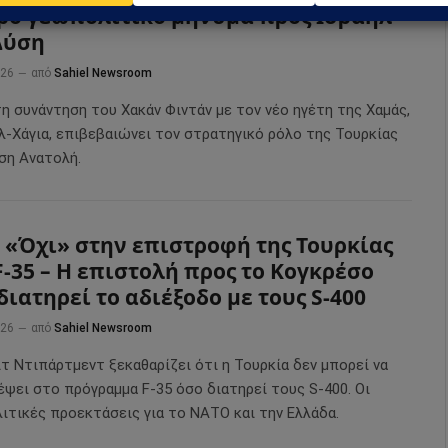
ρό γεωπολιτικό μήνυμα προς Ισραήλ
Δύση
026
από
Sahiel Newsroom
η συνάντηση του Χακάν Φιντάν με τον νέο ηγέτη της Χαμάς,
αλ-Χάγια, επιβεβαιώνει τον στρατηγικό ρόλο της Τουρκίας
ση Ανατολή.
 «Όχι» στην επιστροφή της Τουρκίας
F-35 – Η επιστολή προς το Κογκρέσο
διατηρεί το αδιέξοδο με τους S-400
026
από
Sahiel Newsroom
τ Ντιπάρτμεντ ξεκαθαρίζει ότι η Τουρκία δεν μπορεί να
έψει στο πρόγραμμα F-35 όσο διατηρεί τους S-400. Οι
ιτικές προεκτάσεις για το ΝΑΤΟ και την Ελλάδα.