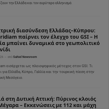
άζουν την Ελλάδα και τον ευρύτερο ελληνισμό.
τρική διασύνδεση Ελλάδας–Κύπρου:
ridiam παίρνει τον έλεγχο του GSI – Η
ία μπαίνει δυναμικά στο γεωπολιτικό
νίδι
026
από
Sahiel Newsroom
diam εισέρχεται ως πλειοψηφικός μέτοχος στον GSI. Τι
ι για Ελλάδα, Κύπρο, Γαλλία και την τουρκική πίεση στην
ική Μεσόγειο.
ά στη Δυτική Αττική: Πύρινος κλοιός
Μέγαρα – Εκκενώσεις με 112 και μάχη