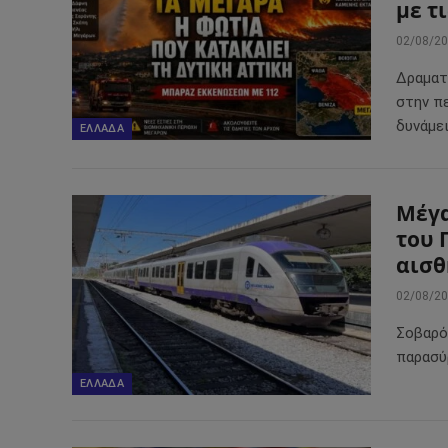
με τ
02/08/2
Δραματ
στην π
δυνάμει
ΕΛΛΆΔΑ
Μέγα
του 
αισθ
02/08/2
Σοβαρό
παρασύρ
ΕΛΛΆΔΑ