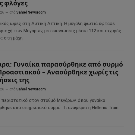
ις φλόγες
026
από
Sahiel Newsroom
ικές ώρες στη Δυτική Αττική. Η μεγάλη φωτιά έφτασε
εριοχή των Μεγάρων, με εκκενώσεις μέσω 112 και ισχυρές
ς στη μάχη.
ρα: Γυναίκα παρασύρθηκε από συρμό
Προαστιακού – Ανασύρθηκε χωρίς τις
ήσεις της
026
από
Sahiel Newsroom
 περιστατικό στον σταθμό Μεγάρων, όπου γυναίκα
θηκε από υπηρεσιακό συρμό. Τι αναφέρει η Hellenic Train.