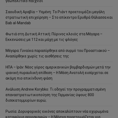
γεωπολιτικό παιχνίδι
Σαουδική Αραβία – Υεμένη: Το Ριάντ προετοιμάζει μεγάλη
στρατιωτική επιχείρηση – Στο επίκεντρο Ερυθρά Θάλασσα και
Bab al-Mandab
Φωτιά στη Δυτική Αττική: Πύρινος κλοιός στα Μέγαρα –
Εκκενώσεις με 112 και μάχη με τις φλόγες
Μέγαρα: Γυναίκα παρασύρθηκε από συρμό του Προαστιακού –
Ανασύρθηκε χωρίς τις αισθήσεις της
ΗΠΑ – Ιράν: Νέος γύρος αμερικανικών βομβαρδισμών μετά την
ιρανική πυραυλική επίθεση – Η Μέση Ανατολή εισέρχεται σε
ακόμη πιο επικίνδυνη φάση
Ανάλυση Andrew Korybko: Τι οδηγεί την προγραμματισμένη
επαναστρατιωτικοποίηση της Γερμανίας ύψους 800
δισεκατομμυρίων ευρώ;
Ρωσία: Δορυφορικές εικόνες αποκαλύπτουν νέα οχυρωμένα
καταφύγια αεροσκαφών – Η Μόσχα προετοιμάζεται για