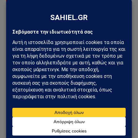
ΔΕΛΤΊΟ ΤΎΠΟΥ
Νομική Δήλωση σχετικά με την Επιθετική Πράξη
του Ισραηλινού Καθεστώτος κατά της Τεχεράνης
και Άλλων Πόλεων της Ισλαμικής Δημοκρατίας
του Ιράν
21/06/2025