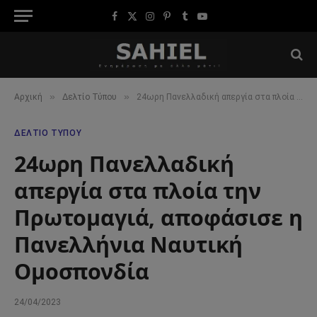
Facebook
X
Instagram
Pinterest
Tumblr
YouTube
(Twitter)
»
»
Αρχική
Δελτίο Τύπου
24ωρη Πανελλαδική απεργία στα πλοία την Πρωτομαγιά, αποφάσισε η Πανελλήνια Ναυτική Ομοσπονδία
ΔΕΛΤΊΟ ΤΎΠΟΥ
24ωρη Πανελλαδική
απεργία στα πλοία την
Πρωτομαγιά, αποφάσισε η
Πανελλήνια Ναυτική
Ομοσπονδία
24/04/2023