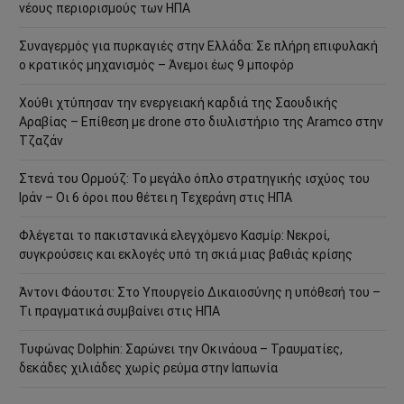
νέους περιορισμούς των ΗΠΑ
Συναγερμός για πυρκαγιές στην Ελλάδα: Σε πλήρη επιφυλακή
ο κρατικός μηχανισμός – Άνεμοι έως 9 μποφόρ
Χούθι χτύπησαν την ενεργειακή καρδιά της Σαουδικής
Αραβίας – Επίθεση με drone στο διυλιστήριο της Aramco στην
Τζαζάν
Στενά του Ορμούζ: Το μεγάλο όπλο στρατηγικής ισχύος του
Ιράν – Οι 6 όροι που θέτει η Τεχεράνη στις ΗΠΑ
Φλέγεται το πακιστανικά ελεγχόμενο Κασμίρ: Νεκροί,
συγκρούσεις και εκλογές υπό τη σκιά μιας βαθιάς κρίσης
Άντονι Φάουτσι: Στο Υπουργείο Δικαιοσύνης η υπόθεσή του –
Τι πραγματικά συμβαίνει στις ΗΠΑ
Τυφώνας Dolphin: Σαρώνει την Οκινάουα – Τραυματίες,
δεκάδες χιλιάδες χωρίς ρεύμα στην Ιαπωνία