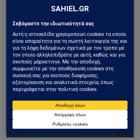
ΓΕΩΣΤΡΑΤΗΓΙΚΉ
Ρωσία: Δορυφορικές εικόνες αποκαλύπτουν νέα
οχυρωμένα καταφύγια αεροσκαφών – Η Μόσχα
προετοιμάζεται για βαθύτερο πόλεμο φθοράς
31/07/2026