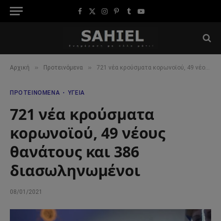
Facebook
X
Instagram
Pinterest
Tumblr
YouTube
(Twitter)
»
»
Αρχική
Προτεινόμενα
721 νέα κρούσματα κορωνοϊού, 49 νέους θανάτους και 386 διασωληνωμένοι
ΠΡΟΤΕΙΝΌΜΕΝΑ
ΥΓΕΊΑ
721 νέα κρούσματα
κορωνοϊού, 49 νέους
θανάτους και 386
διασωληνωμένοι
08/01/2021