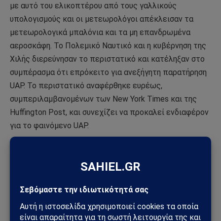
με αυτό του ελικοπτέρου από τους γαλλικούς
υπολογισμούς και οι μετεωρολόγοι απέκλεισαν τα
μετεωρολογικά μπαλόνια και τα μη επανδρωμένα
αεροσκάφη. Το Πολεμικό Ναυτικό και η κυβέρνηση της
Χιλής διερεύνησαν το περιστατικό και κατέληξαν στο
συμπέρασμα ότι επρόκειτο για ανεξήγητη παρατήρηση
UAP. Το περιστατικό αναφέρθηκε ευρέως,
συμπεριλαμβανομένων των New York Times και της
Huffington Post, και συνεχίζει να προκαλεί ενδιαφέρον
για το φαινόμενο UAP.
Η συνάντηση του Πολεμικού Ναυτικού της Χιλής με ένα
UAP μοιάζει με άλλες αναφερθείσες εμφανίσεις σε
όλο τον κόσμο, συμπεριλαμβανομένου του
περιστατικού Tic Tac του Πολεμικού Ναυτικού των
ΗΠΑ, το οποίο καταγράφηκε σε βίντεο από μαχητικά
αεροσκάφη F/A-18 το 2004. Ωστόσο, το βίντεο από τη