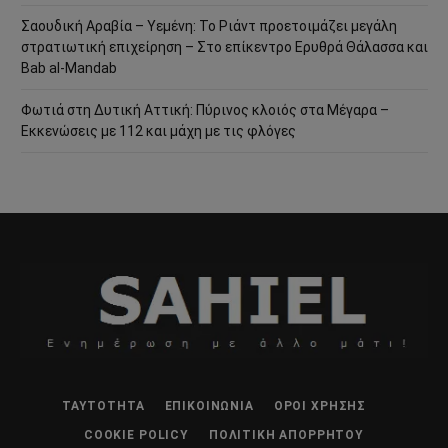
Σαουδική Αραβία – Υεμένη: Το Ριάντ προετοιμάζει μεγάλη
στρατιωτική επιχείρηση – Στο επίκεντρο Ερυθρά Θάλασσα και
Bab al-Mandab
Φωτιά στη Δυτική Αττική: Πύρινος κλοιός στα Μέγαρα –
Εκκενώσεις με 112 και μάχη με τις φλόγες
ΤΑΥΤΌΤΗΤΑ
ΕΠΙΚΟΙΝΩΝΊΑ
ΌΡΟΙ ΧΡΉΣΗΣ
COOKIE POLICY
ΠΟΛΙΤΙΚΉ ΑΠΟΡΡΉΤΟΥ