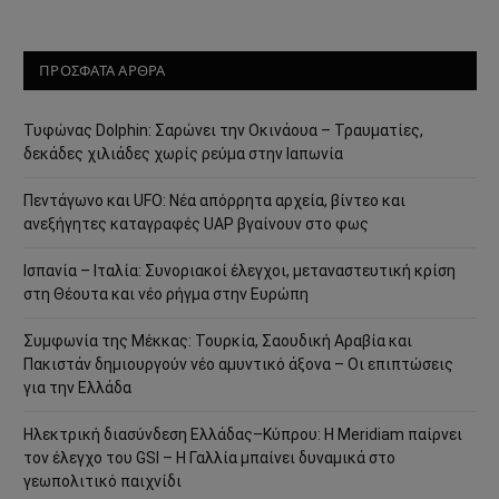
ΠΡΟΣΦΑΤΑ ΑΡΘΡΑ
Τυφώνας Dolphin: Σαρώνει την Οκινάουα – Τραυματίες,
δεκάδες χιλιάδες χωρίς ρεύμα στην Ιαπωνία
Πεντάγωνο και UFO: Νέα απόρρητα αρχεία, βίντεο και
ανεξήγητες καταγραφές UAP βγαίνουν στο φως
Ισπανία – Ιταλία: Συνοριακοί έλεγχοι, μεταναστευτική κρίση
στη Θέουτα και νέο ρήγμα στην Ευρώπη
Συμφωνία της Μέκκας: Τουρκία, Σαουδική Αραβία και
Πακιστάν δημιουργούν νέο αμυντικό άξονα – Οι επιπτώσεις
για την Ελλάδα
Ηλεκτρική διασύνδεση Ελλάδας–Κύπρου: Η Meridiam παίρνει
τον έλεγχο του GSI – Η Γαλλία μπαίνει δυναμικά στο
γεωπολιτικό παιχνίδι