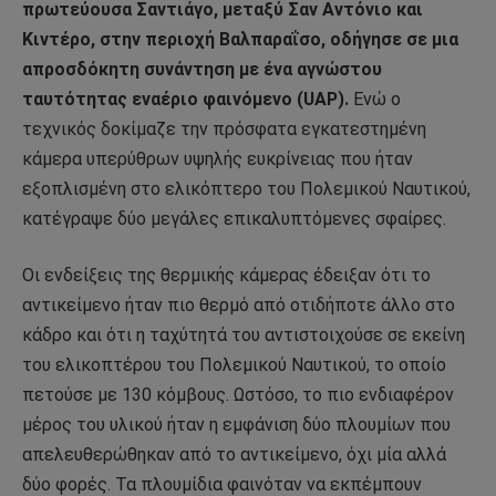
πρωτεύουσα Σαντιάγο, μεταξύ Σαν Αντόνιο και
Κιντέρο, στην περιοχή Βαλπαραΐσο, οδήγησε σε μια
απροσδόκητη συνάντηση με ένα αγνώστου
ταυτότητας εναέριο φαινόμενο (UAP).
Ενώ ο
τεχνικός δοκίμαζε την πρόσφατα εγκατεστημένη
κάμερα υπερύθρων υψηλής ευκρίνειας που ήταν
εξοπλισμένη στο ελικόπτερο του Πολεμικού Ναυτικού,
κατέγραψε δύο μεγάλες επικαλυπτόμενες σφαίρες.
Οι ενδείξεις της θερμικής κάμερας έδειξαν ότι το
αντικείμενο ήταν πιο θερμό από οτιδήποτε άλλο στο
κάδρο και ότι η ταχύτητά του αντιστοιχούσε σε εκείνη
του ελικοπτέρου του Πολεμικού Ναυτικού, το οποίο
πετούσε με 130 κόμβους. Ωστόσο, το πιο ενδιαφέρον
μέρος του υλικού ήταν η εμφάνιση δύο πλουμίων που
απελευθερώθηκαν από το αντικείμενο, όχι μία αλλά
δύο φορές. Τα πλουμίδια φαινόταν να εκπέμπουν