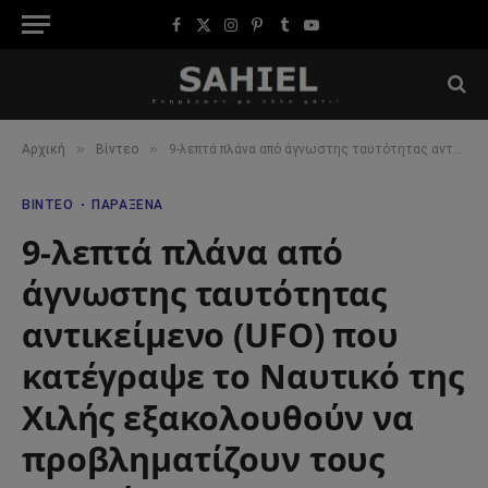
Facebook
X
Instagram
Pinterest
Tumblr
YouTube
(Twitter)
»
»
Αρχική
Βίντεο
9-λεπτά πλάνα από άγνωστης ταυτότητας αντικείμενο (UFO) που κατέγραψε το Ναυτικό της Χιλής εξακολουθούν να προβληματίζουν τους επιστήμονες
ΒΊΝΤΕΟ
ΠΑΡΆΞΕΝΑ
9-λεπτά πλάνα από
άγνωστης ταυτότητας
αντικείμενο (UFO) που
κατέγραψε το Ναυτικό της
Χιλής εξακολουθούν να
προβληματίζουν τους