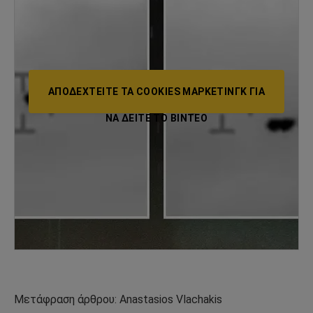
ΑΠΟΔΕΧΤΕΊΤΕ ΤΑ COOKIES ΜΆΡΚΕΤΙΝΓΚ ΓΙΑ
ΝΑ ΔΕΊΤΕ ΤΟ ΒΙΝΤΕΟ
Μετάφραση άρθρου: Anastasios Vlachakis