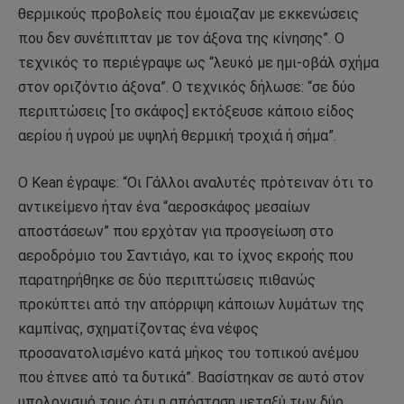
θερμικούς προβολείς που έμοιαζαν με εκκενώσεις
που δεν συνέπιπταν με τον άξονα της κίνησης”. Ο
τεχνικός το περιέγραψε ως “λευκό με ημι-οβάλ σχήμα
στον οριζόντιο άξονα”. Ο τεχνικός δήλωσε: “σε δύο
περιπτώσεις [το σκάφος] εκτόξευσε κάποιο είδος
αερίου ή υγρού με υψηλή θερμική τροχιά ή σήμα”.
Ο Kean έγραψε: “Οι Γάλλοι αναλυτές πρότειναν ότι το
αντικείμενο ήταν ένα “αεροσκάφος μεσαίων
αποστάσεων” που ερχόταν για προσγείωση στο
αεροδρόμιο του Σαντιάγο, και το ίχνος εκροής που
παρατηρήθηκε σε δύο περιπτώσεις πιθανώς
προκύπτει από την απόρριψη κάποιων λυμάτων της
καμπίνας, σχηματίζοντας ένα νέφος
προσανατολισμένο κατά μήκος του τοπικού ανέμου
που έπνεε από τα δυτικά”. Βασίστηκαν σε αυτό στον
υπολογισμό τους ότι η απόσταση μεταξύ των δύο