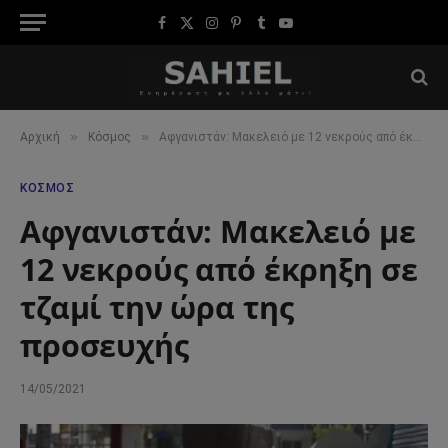
Facebook
X
Instagram
Pinterest
Tumblr
YouTube
(Twitter)
»
»
Αρχική
Κόσμος
Αφγανιστάν: Μακελειό με 12 νεκρούς από έκρηξη σε τζαμί την ώρα της προσευχής
ΚΌΣΜΟΣ
Αφγανιστάν: Μακελειό με
12 νεκρούς από έκρηξη σε
τζαμί την ώρα της
προσευχής
14/05/2021