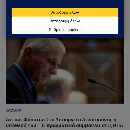
Στενά του Ορμούζ: Το μεγάλο όπλο στρατηγικής
ισχύος του Ιράν – Οι 6 όροι που θέτει η Τεχεράνη
στις ΗΠΑ
09/08/2026
ΚΌΣΜΟΣ
Άντονι Φάουτσι: Στο Υπουργείο Δικαιοσύνης η
υπόθεσή του – Τι πραγματικά συμβαίνει στις ΗΠΑ