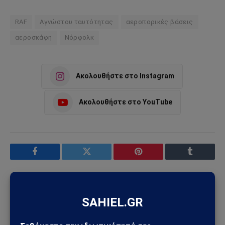
RAF
Αγνώστου ταυτότητας
αεροπορικές βάσεις
αεροσκάφη
Νόρφολκ
Ακολουθήστε στο Instagram
Ακολουθήστε στο YouTube
Facebook
Twitter
Pinterest
Tumblr
Sahiel Newsroom
Facebook
X
Pinterest
Instagram
Tumblr
(Twitter)