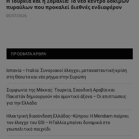
Η Τουρκία και η Σομαλία: Το νέο κέντρο δοκιμών
πυραύλων που προκαλεί διεθνές ενδιαφέρον
05/07/2026
ΠΡΟΣΦΑΤΑ ΑΡΘΡΑ
Ισπανία – Ιταλία: Συνοριακοί έλεγχοι, μεταναστευτική κρίση
στη Θέουτα και νέο ρήγμα στην Ευρώπη
Συμφωνία της Μέκκας: Τουρκία, Σαουδική Αραβία και
Πακιστάν δημιουργούν νέο αμυντικό άξονα – Οι επιπτώσεις
για την Ελλάδα
Ηλεκτρική διασύνδεση Ελλάδας–Κύπρου: Η Meridiam παίρνει
τον έλεγχο του GSI – Η Γαλλία μπαίνει δυναμικά στο
γεωπολιτικό παιχνίδι