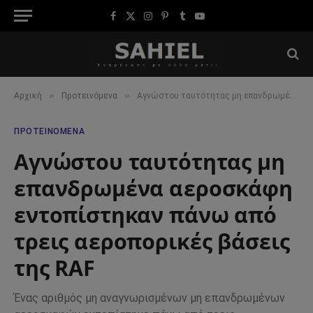
Facebook
X
Instagram
Pinterest
Tumblr
YouTube
(Twitter)
»
»
Αρχική
Προτεινόμενα
Αγνώστου ταυτότητας μη επανδρωμένα αεροσκάφη εντοπίστηκαν πάνω από τρεις αεροπορικές βάσεις της RAF
ΠΡΟΤΕΙΝΌΜΕΝΑ
Αγνώστου ταυτότητας μη
επανδρωμένα αεροσκάφη
εντοπίστηκαν πάνω από
τρεις αεροπορικές βάσεις
της RAF
Ένας αριθμός μη αναγνωρισμένων μη επανδρωμένων