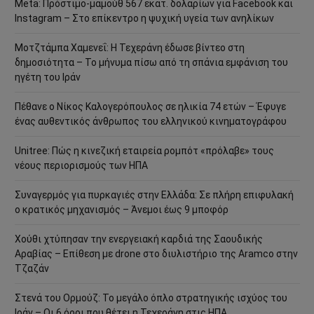
Meta: Πρόστιμο-μαμούθ 567 εκατ. δολαρίων για Facebook και
Instagram – Στο επίκεντρο η ψυχική υγεία των ανηλίκων
Μοτζτάμπα Χαμενεΐ: Η Τεχεράνη έδωσε βίντεο στη
δημοσιότητα – Το μήνυμα πίσω από τη σπάνια εμφάνιση του
ηγέτη του Ιράν
Πέθανε ο Νίκος Καλογερόπουλος σε ηλικία 74 ετών – Έφυγε
ένας αυθεντικός άνθρωπος του ελληνικού κινηματογράφου
Unitree: Πώς η κινεζική εταιρεία ρομπότ «πρόλαβε» τους
νέους περιορισμούς των ΗΠΑ
Συναγερμός για πυρκαγιές στην Ελλάδα: Σε πλήρη επιφυλακή
ο κρατικός μηχανισμός – Άνεμοι έως 9 μποφόρ
Χούθι χτύπησαν την ενεργειακή καρδιά της Σαουδικής
Αραβίας – Επίθεση με drone στο διυλιστήριο της Aramco στην
Τζαζάν
Στενά του Ορμούζ: Το μεγάλο όπλο στρατηγικής ισχύος του
Ιράν – Οι 6 όροι που θέτει η Τεχεράνη στις ΗΠΑ