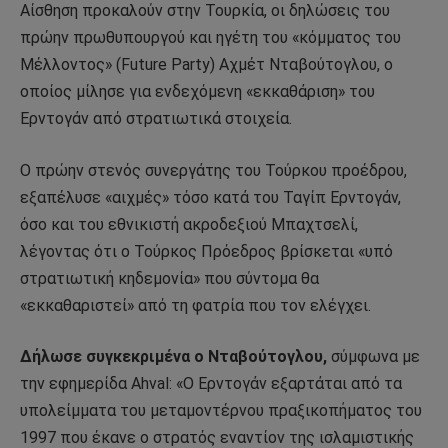
Αίσθηση προκαλούν στην Τουρκία, οι δηλώσεις του
πρώην πρωθυπουργού και ηγέτη του «κόμματος του
Μέλλοντος» (Future Party) Αχμέτ Νταβούτογλου, ο
οποίος μίλησε για ενδεχόμενη «εκκαθάριση» του
Ερντογάν από στρατιωτικά στοιχεία.
Ο πρώην στενός συνεργάτης του Τούρκου προέδρου,
εξαπέλυσε «αιχμές» τόσο κατά του Ταγίπ Ερντογάν,
όσο και του εθνικιστή ακροδεξιού Μπαχτσελί,
λέγοντας ότι ο Τούρκος Πρόεδρος βρίσκεται «υπό
στρατιωτική κηδεμονία» που σύντομα θα
«εκκαθαριστεί» από τη φατρία που τον ελέγχει.
Δήλωσε συγκεκριμένα o Νταβούτογλου,
σύμφωνα με
την εφημερίδα Ahval: «Ο Ερντογάν εξαρτάται από τα
υπολείμματα του μεταμοντέρνου πραξικοπήματος του
1997 που έκανε ο στρατός εναντίον της ισλαμιστικής