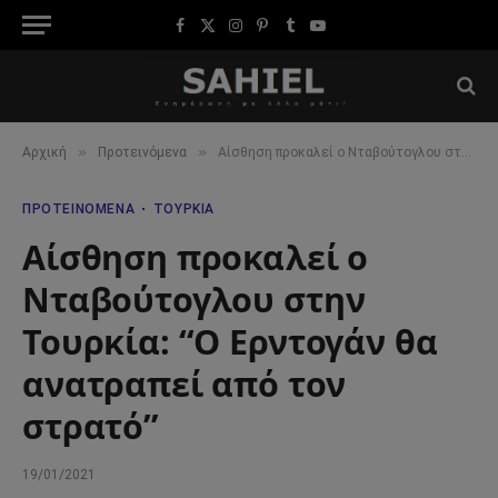
Facebook
X
Instagram
Pinterest
Tumblr
YouTube
(Twitter)
»
»
Αρχική
Προτεινόμενα
Αίσθηση προκαλεί ο Νταβούτογλου στην Τουρκία: “Ο Ερντογάν θα ανατραπεί από τον στρατό”
ΠΡΟΤΕΙΝΌΜΕΝΑ
ΤΟΥΡΚΊΑ
Αίσθηση προκαλεί ο
Νταβούτογλου στην
Τουρκία: “Ο Ερντογάν θα
ανατραπεί από τον
στρατό”
19/01/2021