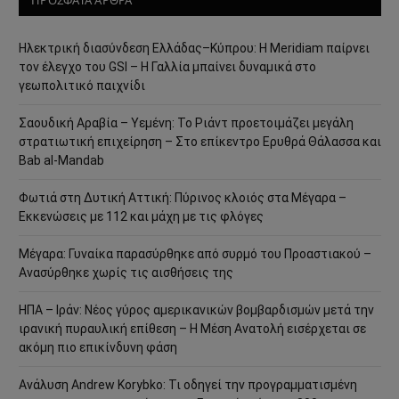
ΠΡΟΣΦΑΤΑ ΑΡΘΡΑ
Ηλεκτρική διασύνδεση Ελλάδας–Κύπρου: Η Meridiam παίρνει
τον έλεγχο του GSI – Η Γαλλία μπαίνει δυναμικά στο
γεωπολιτικό παιχνίδι
Σαουδική Αραβία – Υεμένη: Το Ριάντ προετοιμάζει μεγάλη
στρατιωτική επιχείρηση – Στο επίκεντρο Ερυθρά Θάλασσα και
Bab al-Mandab
Φωτιά στη Δυτική Αττική: Πύρινος κλοιός στα Μέγαρα –
Εκκενώσεις με 112 και μάχη με τις φλόγες
Μέγαρα: Γυναίκα παρασύρθηκε από συρμό του Προαστιακού –
Ανασύρθηκε χωρίς τις αισθήσεις της
ΗΠΑ – Ιράν: Νέος γύρος αμερικανικών βομβαρδισμών μετά την
ιρανική πυραυλική επίθεση – Η Μέση Ανατολή εισέρχεται σε
ακόμη πιο επικίνδυνη φάση
Ανάλυση Andrew Korybko: Τι οδηγεί την προγραμματισμένη