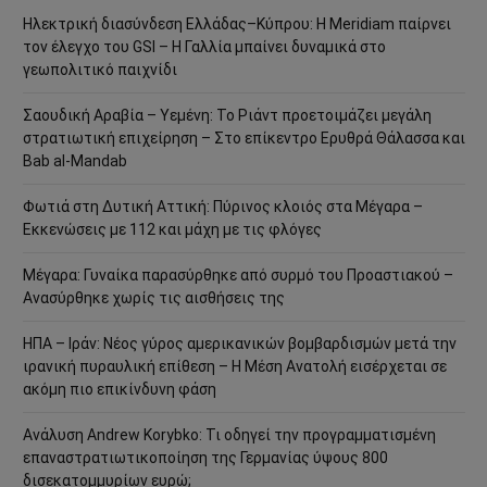
Ηλεκτρική διασύνδεση Ελλάδας–Κύπρου: Η Meridiam παίρνει
τον έλεγχο του GSI – Η Γαλλία μπαίνει δυναμικά στο
γεωπολιτικό παιχνίδι
Σαουδική Αραβία – Υεμένη: Το Ριάντ προετοιμάζει μεγάλη
στρατιωτική επιχείρηση – Στο επίκεντρο Ερυθρά Θάλασσα και
Bab al-Mandab
Φωτιά στη Δυτική Αττική: Πύρινος κλοιός στα Μέγαρα –
Εκκενώσεις με 112 και μάχη με τις φλόγες
Μέγαρα: Γυναίκα παρασύρθηκε από συρμό του Προαστιακού –
Ανασύρθηκε χωρίς τις αισθήσεις της
ΗΠΑ – Ιράν: Νέος γύρος αμερικανικών βομβαρδισμών μετά την
ιρανική πυραυλική επίθεση – Η Μέση Ανατολή εισέρχεται σε
ακόμη πιο επικίνδυνη φάση
Ανάλυση Andrew Korybko: Τι οδηγεί την προγραμματισμένη
επαναστρατιωτικοποίηση της Γερμανίας ύψους 800
δισεκατομμυρίων ευρώ;