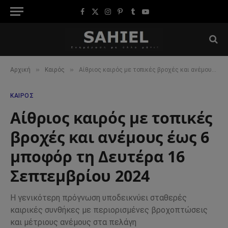
Facebook
X
Instagram
Pinterest
Tumblr
YouTube
(Twitter)
»
»
Αρχική
Καιρός
Αίθριος καιρός με τοπικές βροχές και ανέμους έως 6 μποφόρ τη Δευτέρα 16 Σεπτεμβρίου 2024
ΚΑΙΡΌΣ
Αίθριος καιρός με τοπικές
βροχές και ανέμους έως 6
μποφόρ τη Δευτέρα 16
Σεπτεμβρίου 2024
Η γενικότερη πρόγνωση υποδεικνύει σταθερές
καιρικές συνθήκες με περιορισμένες βροχοπτώσεις
και μέτριους ανέμους στα πελάγη