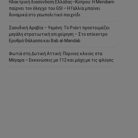
Ηλεκτρική διασύνδεση Ελλάδας–Κύπρου: Η Meridiam
παίρνει τον έλεγχο του GSI – Η Γαλλία μπαίνει
δυναμικά στο γεωπολιτικό παιχνίδι
Σαουδική Αραβία – Υεμένη: Το Ριάντ προετοιμάζει
μεγάλη στρατιωτική επιχείρηση – Στο επίκεντρο
Ερυθρά Θάλασσα και Bab al-Mandab
Φωτιά στη Δυτική Αττική: Πύρινος κλοιός στα
Μέγαρα – Εκκενώσεις με 112 και μάχη με τις φλόγες