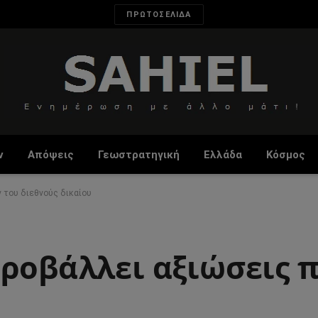
ΠΡΩΤΟΣΕΛΙΔΑ
ν
Απόψεις
Γεωστρατηγική
Ελλάδα
Κόσμος
 του διεθνούς δικαίου
προβάλλει αξιώσεις 
υ