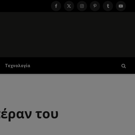
Facebook
X
Instagram
Pinterest
Tumblr
YouTu
(Twitter)
Τεχνολογία
πέραν του