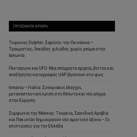
ΠΡΟΣΦΑΤΑ ΑΡΘΡΑ
Τυφώνας Dolphin: Σαρώνει την Οκινάουα –
Τραυματίες, δεκάδες χιλιάδες χωρίς ρεύμα στην
Ιαπωνία
Πεντάγωνο και UFO: Νέα απόρρητα αρχεία, βίντεο και
ανεξήγητες καταγραφές UAP βγαίνουν στο φως
Ισπανία – Ιταλία: Συνοριακοί έλεγχοι,
μεταναστευτική κρίση στη Θέουτα και νέο ρήγμα
στην Ευρώπη
Συμφωνία της Μέκκας: Τουρκία, Σαουδική Αραβία
και Πακιστάν δημιουργούν νέο αμυντικό άξονα – Οι
επιπτώσεις για την Ελλάδα