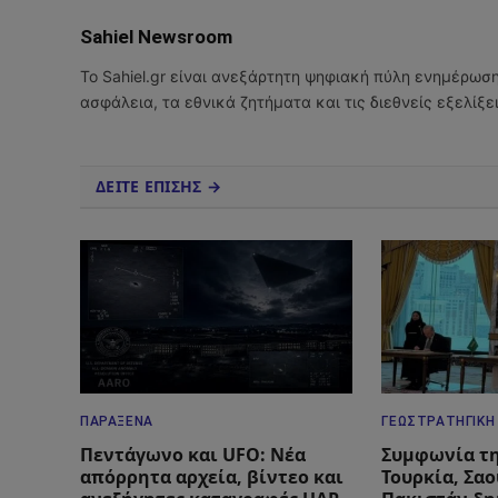
Sahiel Newsroom
Το Sahiel.gr είναι ανεξάρτητη ψηφιακή πύλη ενημέρωσ
ασφάλεια, τα εθνικά ζητήματα και τις διεθνείς εξελίξ
ΔΕΙΤΕ ΕΠΙΣΗΣ →
ΠΑΡΆΞΕΝΑ
ΓΕΩΣΤΡΑΤΗΓΙΚΉ
Πεντάγωνο και UFO: Νέα
Συμφωνία τη
απόρρητα αρχεία, βίντεο και
Τουρκία, Σα