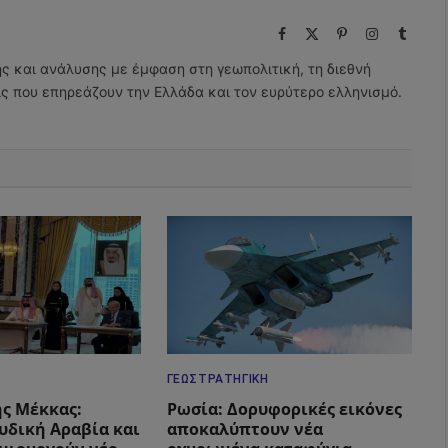
Facebook
X
Pinterest
Instagram
Tumbl
(Twitter)
ης και ανάλυσης με έμφαση στη γεωπολιτική, τη διεθνή
εις που επηρεάζουν την Ελλάδα και τον ευρύτερο ελληνισμό.
ΓΕΩΣΤΡΑΤΗΓΙΚΉ
ς Μέκκας:
Ρωσία: Δορυφορικές εικόνες
ουδική Αραβία και
αποκαλύπτουν νέα