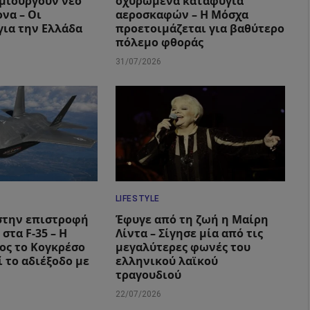
μιουργούν νέο
οχυρωμένα καταφύγια
να – Οι
αεροσκαφών – Η Μόσχα
για την Ελλάδα
προετοιμάζεται για βαθύτερο
πόλεμο φθοράς
31/07/2026
LIFESTYLE
στην επιστροφή
Έφυγε από τη ζωή η Μαίρη
 στα F-35 – Η
Λίντα – Σίγησε μία από τις
ος το Κογκρέσο
μεγαλύτερες φωνές του
 το αδιέξοδο με
ελληνικού λαϊκού
τραγουδιού
22/07/2026