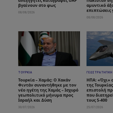
ανεξήγητες καταγραφές UAP
Πακιστάν δη
βγαίνουν στο φως
αμυντικό άξο
επιπτώσεις 
08/08/2026
08/08/2026
ΤΟΥΡΚΊΑ
ΓΕΩΣΤΡΑΤΗΓΙΚΉ
Τουρκία – Χαμάς: Ο Χακάν
ΗΠΑ: «Όχι» 
Φιντάν συναντήθηκε με τον
της Τουρκίας
νέο ηγέτη της Χαμάς – Ισχυρό
επιστολή πρ
γεωπολιτικό μήνυμα προς
που διατηρεί
Ισραήλ και Δύση
τους S-400
30/07/2026
25/07/2026