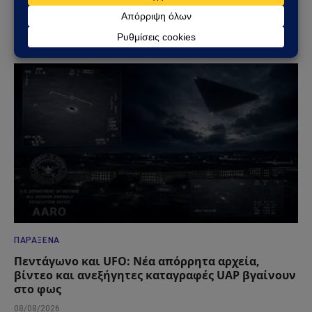
Σαουδικής Αραβίας – Επίθεση με drone στο
διυλιστήριο της Aramco στην Τζαζάν
09/08/2026
ΠΑΡΆΞΕΝΑ
Πεντάγωνο και UFO: Νέα απόρρητα αρχεία,
βίντεο και ανεξήγητες καταγραφές UAP βγαίνουν
στο φως
08/08/2026