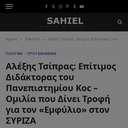
Facebook
X
Instagram
Pinterest
Tumblr
YouTube
(Twitter)
»
»
Αρχική
Πολιτική
Αλέξης Τσίπρας: Επίτιμος Διδάκτορας του Πανεπιστημίου Koc – Ομιλία που Δίνει Τροφή για τον «Εμφύλιο» στον ΣΥΡΙΖΑ
ΠΟΛΙΤΙΚΉ
ΠΡΟΤΕΙΝΌΜΕΝΑ
Αλέξης Τσίπρας: Επίτιμος
Διδάκτορας του
Πανεπιστημίου Koc –
Ομιλία που Δίνει Τροφή
για τον «Εμφύλιο» στον
ΣΥΡΙΖΑ