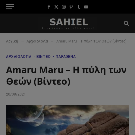
Facebook
X
Instagram
Pinterest
Tumblr
YouTube
(Twitter)
»
»
Αρχική
Αρχαιολογία
Amaru Maru – Η πύλη των Θεών (Βίντεο)
ΑΡΧΑΙΟΛΟΓΊΑ
ΒΊΝΤΕΟ
ΠΑΡΆΞΕΝΑ
Amaru Maru – Η πύλη των
Θεών (Βίντεο)
20/08/2021