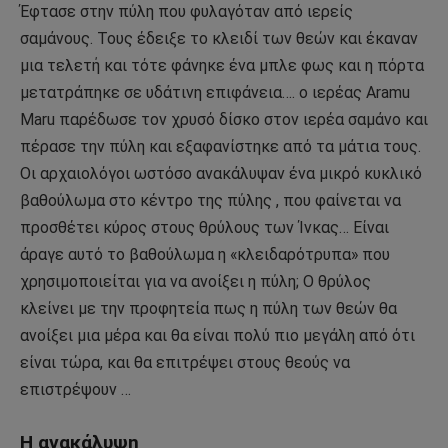
Έφτασε στην πύλη που φυλαγόταν από ιερείς
σαμάνους. Τους έδειξε το κλειδί των θεών και έκαναν
μια τελετή και τότε φάνηκε ένα μπλε φως και η πόρτα
μετατράπηκε σε υδάτινη επιφάνεια…. ο ιερέας Aramu
Maru παρέδωσε τον χρυσό δίσκο στον ιερέα σαμάνο και
πέρασε την πύλη και εξαφανίστηκε από τα μάτια τους.
Οι αρχαιολόγοι ωστόσο ανακάλυψαν ένα μικρό κυκλικό
βαθούλωμα στο κέντρο της πύλης , που φαίνεται να
προσθέτει κύρος στους θρύλους των Ίνκας… Είναι
άραγε αυτό το βαθούλωμα η «κλειδαρότρυπα» που
χρησιμοποιείται για να ανοίξει η πύλη; Ο θρύλος
κλείνει με την προφητεία πως η πύλη των θεών θα
ανοίξει μια μέρα και θα είναι πολύ πιο μεγάλη από ότι
είναι τώρα, και θα επιτρέψει στους θεούς να
επιστρέψουν …
Η ανακάλυψη