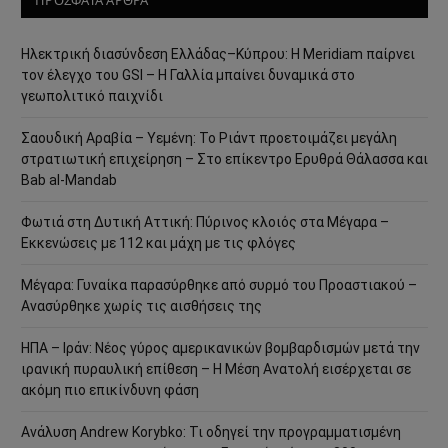
Ηλεκτρική διασύνδεση Ελλάδας–Κύπρου: Η Meridiam παίρνει
τον έλεγχο του GSI – Η Γαλλία μπαίνει δυναμικά στο
γεωπολιτικό παιχνίδι
Σαουδική Αραβία – Υεμένη: Το Ριάντ προετοιμάζει μεγάλη
στρατιωτική επιχείρηση – Στο επίκεντρο Ερυθρά Θάλασσα και
Bab al-Mandab
Φωτιά στη Δυτική Αττική: Πύρινος κλοιός στα Μέγαρα –
Εκκενώσεις με 112 και μάχη με τις φλόγες
Μέγαρα: Γυναίκα παρασύρθηκε από συρμό του Προαστιακού –
Ανασύρθηκε χωρίς τις αισθήσεις της
ΗΠΑ – Ιράν: Νέος γύρος αμερικανικών βομβαρδισμών μετά την
ιρανική πυραυλική επίθεση – Η Μέση Ανατολή εισέρχεται σε
ακόμη πιο επικίνδυνη φάση
Ανάλυση Andrew Korybko: Τι οδηγεί την προγραμματισμένη