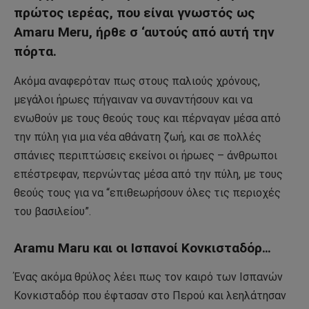
πρώτος ιερέας, που είναι γνωστός ως
Amaru Meru, ήρθε σ ‘αυτούς από αυτή την
πόρτα.
Ακόμα αναφερόταν πως στους παλιούς χρόνους,
μεγάλοι ήρωες πήγαιναν να συναντήσουν και να
ενωθούν με τους θεούς τους και πέρναγαν μέσα από
την πύλη για μια νέα αθάνατη ζωή, και σε πολλές
σπάνιες περιπτώσεις εκείνοι οι ήρωες – άνθρωποι
επέστρεφαν, περνώντας μέσα από την πύλη, με τους
θεούς τους για να “επιθεωρήσουν όλες τις περιοχές
του βασιλείου”.
Aramu Maru και οι Ισπανοί Κονκισταδόρ…
Ένας ακόμα θρύλος λέει πως τον καιρό των Ισπανών
Κονκισταδόρ που έφτασαν στο Περού και λεηλάτησαν