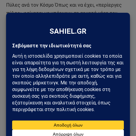
Πύλες ανά τον Κόσμο Όπως και να έχει, «περίεργες
πύλες» φαίνεται να υπάρχουν σε αρκετά μέρη του
πλανήτη…και παρατηρείται ομοιότητα στους θρύλους
καθώς σχεδόν όλοι οι θρύλοι μιλάνε για την διέλευση
Θεών μέσα από αυτές..
ΑΠΟΔΕΧΤΕΊΤΕ ΤΑ COOKIES ΜΆΡΚΕΤΙΝΓΚ ΓΙΑ
ΝΑ ΔΕΊΤΕ ΤΟ ΒΙΝΤΕΟ