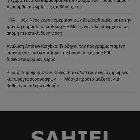
Μέγαρα: Γυναίκα παρασύρθηκε από συρμό του Προαστιακού –
Ανασύρθηκε χωρίς τις αισθήσεις της
ΗΠΑ – Ιράν: Νέος γύρος αμερικανικών βομβαρδισμών μετά την
ιρανική πυραυλική επίθεση – Η Μέση Ανατολή εισέρχεται σε
ακόμη πιο επικίνδυνη φάση
Ανάλυση Andrew Korybko: Τι οδηγεί την προγραμματισμένη
επαναστρατιωτικοποίηση της Γερμανίας ύψους 800
δισεκατομμυρίων ευρώ;
Ρωσία: Δορυφορικές εικόνες αποκαλύπτουν νέα οχυρωμένα
καταφύγια αεροσκαφών – Η Μόσχα προετοιμάζεται για
βαθύτερο πόλεμο φθοράς