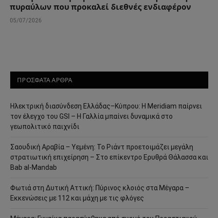
πυραύλων που προκαλεί διεθνές ενδιαφέρον
05/07/2026
ΠΡΟΣΦΑΤΑ ΑΡΘΡΑ
Ηλεκτρική διασύνδεση Ελλάδας–Κύπρου: Η Meridiam παίρνει
τον έλεγχο του GSI – Η Γαλλία μπαίνει δυναμικά στο
γεωπολιτικό παιχνίδι
Σαουδική Αραβία – Υεμένη: Το Ριάντ προετοιμάζει μεγάλη
στρατιωτική επιχείρηση – Στο επίκεντρο Ερυθρά Θάλασσα και
Bab al-Mandab
Φωτιά στη Δυτική Αττική: Πύρινος κλοιός στα Μέγαρα –
Εκκενώσεις με 112 και μάχη με τις φλόγες