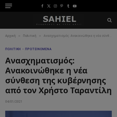
Facebook
X
Instagram
Pinterest
Tumblr
YouTube
(Twitter)
»
»
Αρχική
Πολιτική
Ανασχηματισμός: Ανακοινώθηκε η νέα σύνθεση της κυβέρνησης από τον Χρήστο Ταραντίλη
ΠΟΛΙΤΙΚΉ
ΠΡΟΤΕΙΝΌΜΕΝΑ
Ανασχηματισμός:
Ανακοινώθηκε η νέα
σύνθεση της κυβέρνησης
από τον Χρήστο Ταραντίλη
04/01/2021