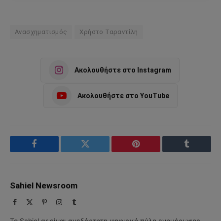
Ανασχηματισμός
Χρήστο Ταραντίλη
Ακολουθήστε στο Instagram
Ακολουθήστε στο YouTube
Facebook
Twitter
Pinterest
Tumblr
Sahiel Newsroom
Facebook
X
Pinterest
Instagram
Tumblr
(Twitter)
Το Sahiel.gr είναι ανεξάρτητη ψηφιακή πύλη ενημέρωσης