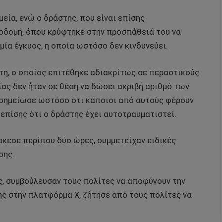
εία, ενώ ο δράστης, που είναι επίσης
οδομή, όπου κρύφτηκε στην προσπάθειά του να
μία έγκυος, η οποία ωστόσο δεν κινδυνεύει.
στη, ο οποίος επιτέθηκε αδιακρίτως σε περαστικούς
ς δεν ήταν σε θέση να δώσει ακριβή αριθμό των
 σημείωσε ωστόσο ότι κάποιοι από αυτούς φέρουν
πίσης ότι ο δράστης έχει αυτοτραυματιστεί.
ήρκεσε περίπου δύο ώρες, συμμετείχαν ειδικές
σης.
ς, συμβούλευσαν τους πολίτες να αποφύγουν την
ης στην πλατφόρμα X, ζήτησε από τους πολίτες να