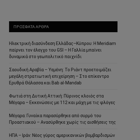
ΠΡΟΣΦΑΤΑ ΑΡΘΡΑ
Ηλεκτρική διασύνδεση Ελλάδας–Κύπρου: Η Meridiam
παίρνει τον έλεγχο του GSI – Η Γαλλία μπαίνει
δυναμικά στο γεωπολιτικό παιχνίδι
Σαουδική Αραβία – Υεμένη: Το Ριάντ προετοιμάζει
μεγάλη στρατιωτική επιχείρηση – Στο επίκεντρο
Ερυθρά Θάλασσα και Bab al-Mandab
Φωτιά στη Δυτική Αττική: Πύρινος κλοιός στα
Μέγαρα – Εκκενώσεις με 112 και μάχη με τις φλόγες
Μέγαρα: Γυναίκα παρασύρθηκε από συρμό του
Προαστιακού – Ανασύρθηκε χωρίς τις αισθήσεις της
ΗΠΑ – Ιράν: Νέος γύρος αμερικανικών βομβαρδισμών