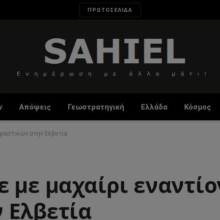
ΠΡΩΤΟΣΕΛΙΔΑ
ν
Απόψεις
Γεωστρατηγική
Ελλάδα
Κόσμος
εραστικών στην Ελβετία
 με μαχαίρι εναντίο
 Ελβετία