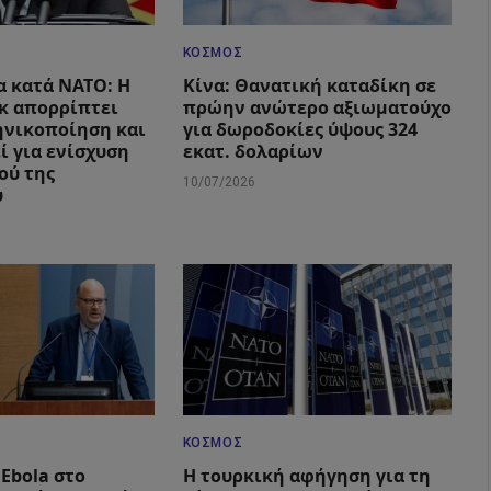
ΚΌΣΜΟΣ
α κατά ΝΑΤΟ: Η
Κίνα: Θανατική καταδίκη σε
κ απορρίπτει
πρώην ανώτερο αξιωματούχο
ηνικοποίηση και
για δωροδοκίες ύψους 324
ί για ενίσχυση
εκατ. δολαρίων
ού της
10/07/2026
υ
ΚΌΣΜΟΣ
Ebola στο
Η τουρκική αφήγηση για τη