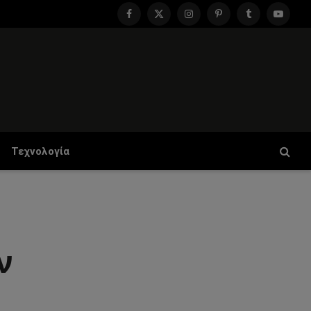
Facebook
X
Instagram
Pinterest
Tumblr
YouTu
(Twitter)
Τεχνολογία
ν