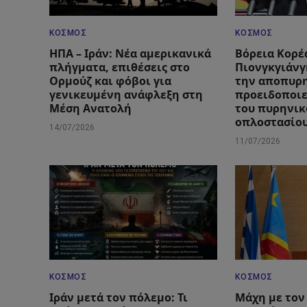
ΚΌΣΜΟΣ
ΚΌΣΜΟΣ
ΗΠΑ – Ιράν: Νέα αμερικανικά
Βόρεια Κορέ
πλήγματα, επιθέσεις στο
Πιονγκγιάνγ
Ορμούζ και φόβοι για
την αποπυρ
γενικευμένη ανάφλεξη στη
προειδοποιε
Μέση Ανατολή
του πυρηνικ
οπλοστασίο
14/07/2026
11/07/2026
ΚΌΣΜΟΣ
ΚΌΣΜΟΣ
Ιράν μετά τον πόλεμο: Τι
Μάχη με τον 