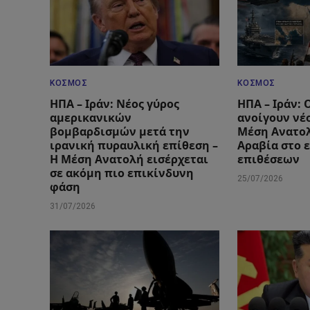
ΚΌΣΜΟΣ
ΚΌΣΜΟΣ
ΗΠΑ – Ιράν: Νέος γύρος
ΗΠΑ – Ιράν: 
αμερικανικών
ανοίγουν νέ
βομβαρδισμών μετά την
Μέση Ανατολ
ιρανική πυραυλική επίθεση –
Αραβία στο 
Η Μέση Ανατολή εισέρχεται
επιθέσεων
σε ακόμη πιο επικίνδυνη
25/07/2026
φάση
31/07/2026