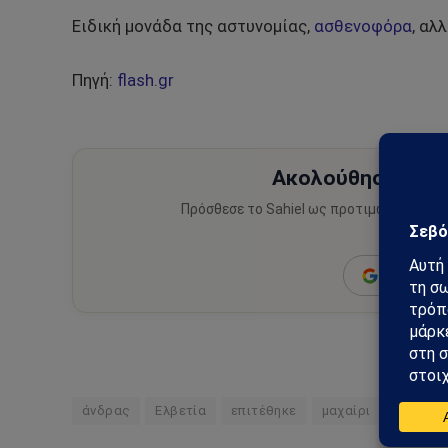
Ειδική μονάδα της αστυνομίας,
ασθενοφόρα
, αλ
Πηγή:
flash.gr
Ακολούθησε το Sa
Πρόσθεσε το Sahiel ως προτιμώμενη πηγ
ειδήσεις
Add as a 
άνδρας
Ελβετία
επιτέθηκε
μαχαίρι