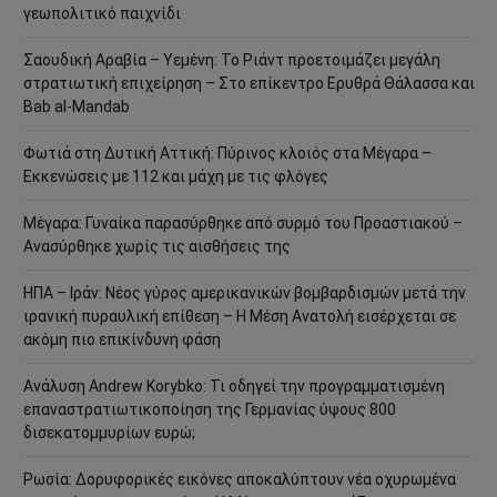
γεωπολιτικό παιχνίδι
Σαουδική Αραβία – Υεμένη: Το Ριάντ προετοιμάζει μεγάλη
στρατιωτική επιχείρηση – Στο επίκεντρο Ερυθρά Θάλασσα και
Bab al-Mandab
Φωτιά στη Δυτική Αττική: Πύρινος κλοιός στα Μέγαρα –
Εκκενώσεις με 112 και μάχη με τις φλόγες
Μέγαρα: Γυναίκα παρασύρθηκε από συρμό του Προαστιακού –
Ανασύρθηκε χωρίς τις αισθήσεις της
ΗΠΑ – Ιράν: Νέος γύρος αμερικανικών βομβαρδισμών μετά την
ιρανική πυραυλική επίθεση – Η Μέση Ανατολή εισέρχεται σε
ακόμη πιο επικίνδυνη φάση
Ανάλυση Andrew Korybko: Τι οδηγεί την προγραμματισμένη
επαναστρατιωτικοποίηση της Γερμανίας ύψους 800
δισεκατομμυρίων ευρώ;
Ρωσία: Δορυφορικές εικόνες αποκαλύπτουν νέα οχυρωμένα