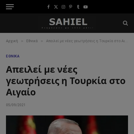
Facebook
X
Instagram
Pinterest
Tumblr
YouTube
(Twitter)
»
»
Αρχική
Εθνικά
Απειλεί με νέες γεωτρήσεις η Τουρκία στο Αιγαίο
ΕΘΝΙΚΆ
Απειλεί με νέες
γεωτρήσεις η Τουρκία στο
Αιγαίο
05/09/2021