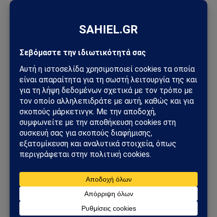
Facebook
Twitter
Pinterest
Tumblr
Sahiel Newsroom
Facebook
X
Pinterest
Instagram
Tumblr
(Twitter)
Το Sahiel.gr είναι ανεξάρτητη ψηφιακή πύλη ενημέρωσης
και ανάλυσης με έμφαση στη γεωπολιτική, τη διεθνή
ασφάλεια, τα εθνικά ζητήματα και τις διεθνείς εξελίξεις
που επηρεάζουν την Ελλάδα και τον ευρύτερο ελληνισμό.
ΔΕΙΤΕ ΕΠΙΣΗΣ →