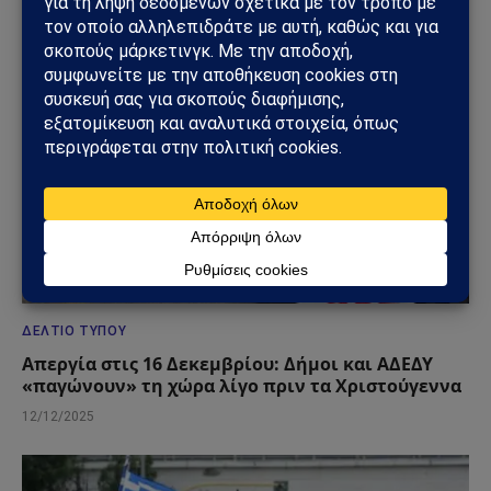
ΔΕΛΤΊΟ ΤΎΠΟΥ
Απεργία στις 16 Δεκεμβρίου: Δήμοι και ΑΔΕΔΥ
«παγώνουν» τη χώρα λίγο πριν τα Χριστούγεννα
12/12/2025