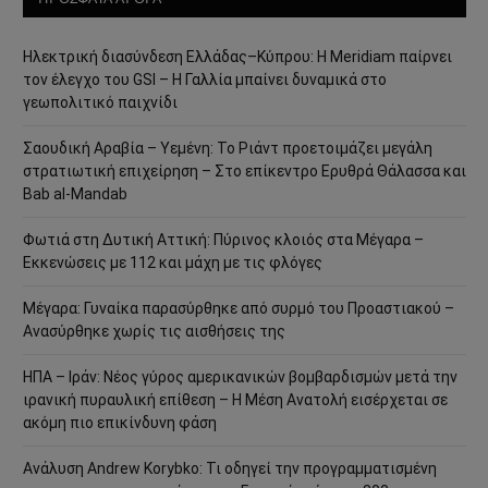
Ηλεκτρική διασύνδεση Ελλάδας–Κύπρου: Η Meridiam παίρνει
τον έλεγχο του GSI – Η Γαλλία μπαίνει δυναμικά στο
γεωπολιτικό παιχνίδι
Σαουδική Αραβία – Υεμένη: Το Ριάντ προετοιμάζει μεγάλη
στρατιωτική επιχείρηση – Στο επίκεντρο Ερυθρά Θάλασσα και
Bab al-Mandab
Φωτιά στη Δυτική Αττική: Πύρινος κλοιός στα Μέγαρα –
Εκκενώσεις με 112 και μάχη με τις φλόγες
Μέγαρα: Γυναίκα παρασύρθηκε από συρμό του Προαστιακού –
Ανασύρθηκε χωρίς τις αισθήσεις της
ΗΠΑ – Ιράν: Νέος γύρος αμερικανικών βομβαρδισμών μετά την
ιρανική πυραυλική επίθεση – Η Μέση Ανατολή εισέρχεται σε
ακόμη πιο επικίνδυνη φάση
Ανάλυση Andrew Korybko: Τι οδηγεί την προγραμματισμένη