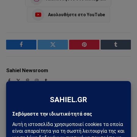
Ακολουθήστε στο YouTube
Facebook
Twitter
Pinterest
Tumblr
Sahiel Newsroom
Facebook
X
Pinterest
Instagram
Tumblr
(Twitter)
Το Sahiel.gr είναι ανεξάρτητη ψηφιακή πύλη ενημέρωσης
και ανάλυσης με έμφαση στη γεωπολιτική, τη διεθνή
ασφάλεια, τα εθνικά ζητήματα και τις διεθνείς εξελίξεις
που επηρεάζουν την Ελλάδα και τον ευρύτερο ελληνισμό.
ΔΕΙΤΕ ΕΠΙΣΗΣ →