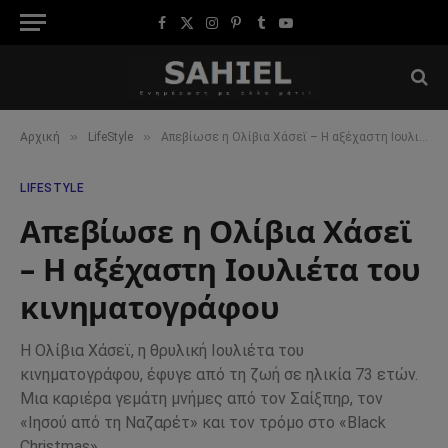
Facebook
X
Instagram
Pinterest
Tumblr
YouTube
(Twitter)
»
»
Αρχική
LifeStyle
Απεβίωσε η Ολίβια Χάσεϊ – Η αξέχαστη Ιουλιέτα του κινηματογράφου
LIFESTYLE
Απεβίωσε η Ολίβια Χάσεϊ
– Η αξέχαστη Ιουλιέτα του
κινηματογράφου
Η Ολίβια Χάσεϊ, η θρυλική Ιουλιέτα του
κινηματογράφου, έφυγε από τη ζωή σε ηλικία 73 ετών.
Μια καριέρα γεμάτη μνήμες από τον Σαίξπηρ, τον
«Ιησού από τη Ναζαρέτ» και τον τρόμο στο «Black
Christmas».