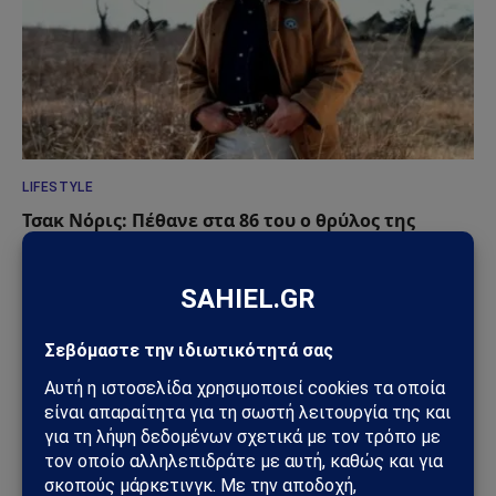
LIFESTYLE
Τσακ Νόρις: Πέθανε στα 86 του ο θρύλος της
action κουλτούρας
20/03/2026