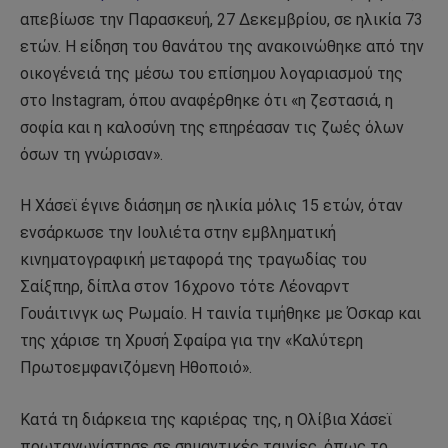
απεβίωσε την Παρασκευή, 27 Δεκεμβρίου, σε ηλικία 73
ετών. Η είδηση του θανάτου της ανακοινώθηκε από την
οικογένειά της μέσω του επίσημου λογαριασμού της
στο Instagram, όπου αναφέρθηκε ότι «η ζεστασιά, η
σοφία και η καλοσύνη της επηρέασαν τις ζωές όλων
όσων τη γνώρισαν».
Η Χάσεϊ έγινε διάσημη σε ηλικία μόλις 15 ετών, όταν
ενσάρκωσε την Ιουλιέτα στην εμβληματική
κινηματογραφική μεταφορά της τραγωδίας του
Σαίξπηρ, δίπλα στον 16χρονο τότε Λέοναρντ
Γουάιτινγκ ως Ρωμαίο. Η ταινία τιμήθηκε με Όσκαρ και
της χάρισε τη Χρυσή Σφαίρα για την «Καλύτερη
Πρωτοεμφανιζόμενη Ηθοποιό».
Κατά τη διάρκεια της καριέρας της, η Ολίβια Χάσεϊ
πρωταγωνίστησε σε σημαντικές ταινίες, όπως το