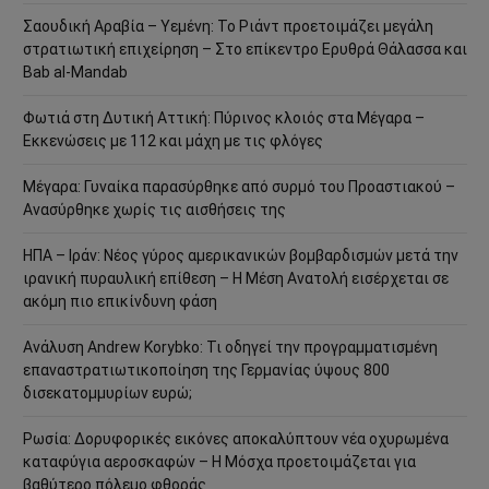
Σαουδική Αραβία – Υεμένη: Το Ριάντ προετοιμάζει μεγάλη
στρατιωτική επιχείρηση – Στο επίκεντρο Ερυθρά Θάλασσα και
Bab al-Mandab
Φωτιά στη Δυτική Αττική: Πύρινος κλοιός στα Μέγαρα –
Εκκενώσεις με 112 και μάχη με τις φλόγες
Μέγαρα: Γυναίκα παρασύρθηκε από συρμό του Προαστιακού –
Ανασύρθηκε χωρίς τις αισθήσεις της
ΗΠΑ – Ιράν: Νέος γύρος αμερικανικών βομβαρδισμών μετά την
ιρανική πυραυλική επίθεση – Η Μέση Ανατολή εισέρχεται σε
ακόμη πιο επικίνδυνη φάση
Ανάλυση Andrew Korybko: Τι οδηγεί την προγραμματισμένη
επαναστρατιωτικοποίηση της Γερμανίας ύψους 800
δισεκατομμυρίων ευρώ;
Ρωσία: Δορυφορικές εικόνες αποκαλύπτουν νέα οχυρωμένα
καταφύγια αεροσκαφών – Η Μόσχα προετοιμάζεται για
βαθύτερο πόλεμο φθοράς