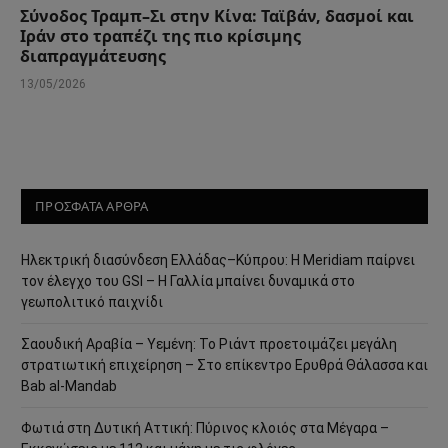
Σύνοδος Τραμπ–Σι στην Κίνα: Ταϊβάν, δασμοί και
Ιράν στο τραπέζι της πιο κρίσιμης
διαπραγμάτευσης
13/05/2026
ΠΡΟΣΦΑΤΑ ΑΡΘΡΑ
Ηλεκτρική διασύνδεση Ελλάδας–Κύπρου: Η Meridiam παίρνει
τον έλεγχο του GSI – Η Γαλλία μπαίνει δυναμικά στο
γεωπολιτικό παιχνίδι
Σαουδική Αραβία – Υεμένη: Το Ριάντ προετοιμάζει μεγάλη
στρατιωτική επιχείρηση – Στο επίκεντρο Ερυθρά Θάλασσα και
Bab al-Mandab
Φωτιά στη Δυτική Αττική: Πύρινος κλοιός στα Μέγαρα –