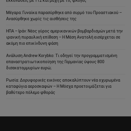
Εκκενώσεις με 112 και μάχη με τις φλόγες
Μέγαρα: Γυναίκα παρασύρθηκε από συρμό του Προαστιακού –
Ανασύρθηκε χωρίς τις αισθήσεις της
ΗΠΑ – Ιράν: Νέος γύρος αμερικανικών βομβαρδισμών μετά την
ιρανική πυραυλική επίθεση – Η Μέση Ανατολή εισέρχεται σε
ακόμη πιο επικίνδυνη φάση
Ανάλυση Andrew Korybko: Τι οδηγεί την προγραμματισμένη
επαναστρατιωτικοποίηση της Γερμανίας ύψους 800
δισεκατομμυρίων ευρώ;
Ρωσία: Δορυφορικές εικόνες αποκαλύπτουν νέα οχυρωμένα
καταφύγια αεροσκαφών – Η Μόσχα προετοιμάζεται για
βαθύτερο πόλεμο φθοράς