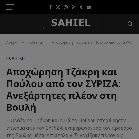
Facebook
X
Instagram
Pinterest
Tumblr
YouTube
(Twitter)
»
»
Αρχική
Πολιτική
Αποχώρηση Τζάκρη και Πούλου από τον ΣΥΡΙΖΑ: Ανεξάρτητες πλέον στη Βουλή
ΠΟΛΙΤΙΚΉ
Αποχώρηση Τζάκρη και
Πούλου από τον ΣΥΡΙΖΑ:
Ανεξάρτητες πλέον στη
Βουλή
Η Θεοδώρα Τζάκρη και η Γιώτα Πούλου αποχώρησαν
επίσημα από τον ΣΥΡΙΖΑ, ενημερώνοντας τον πρόεδρο
της Βουλής μέσω επιστολών. Συνεχίζουν πλέον ως