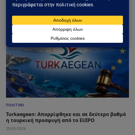
στο Αιγαίο» – Η δήλωση που άναψε φωτιές στη
Βουλή
06/06/2026
ΠΟΛΙΤΙΚΉ
Turkaegean: Απορρίφθηκε και σε δεύτερο βαθμό
η τουρκική προσφυγή από το EUIPO
29/05/2026