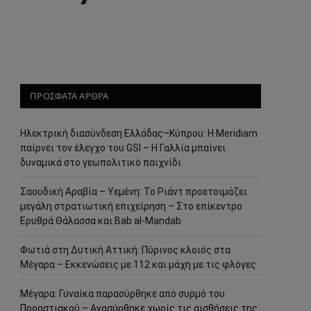
ΠΡΟΣΦΑΤΑ ΑΡΘΡΑ
Ηλεκτρική διασύνδεση Ελλάδας–Κύπρου: Η Meridiam
παίρνει τον έλεγχο του GSI – Η Γαλλία μπαίνει
δυναμικά στο γεωπολιτικό παιχνίδι
Σαουδική Αραβία – Υεμένη: Το Ριάντ προετοιμάζει
μεγάλη στρατιωτική επιχείρηση – Στο επίκεντρο
Ερυθρά Θάλασσα και Bab al-Mandab
Φωτιά στη Δυτική Αττική: Πύρινος κλοιός στα
Μέγαρα – Εκκενώσεις με 112 και μάχη με τις φλόγες
Μέγαρα: Γυναίκα παρασύρθηκε από συρμό του
Προαστιακού – Ανασύρθηκε χωρίς τις αισθήσεις της