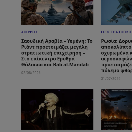
ΑΠΌΨΕΙΣ
ΓΕΩΣΤΡΑΤΗΓΙΚΉ
Σαουδική Αραβία – Υεμένη: Το
Ρωσία: Δορυ
Ριάντ προετοιμάζει μεγάλη
αποκαλύπτο
στρατιωτική επιχείρηση –
οχυρωμένα 
Στο επίκεντρο Ερυθρά
αεροσκαφών
Θάλασσα και Bab al-Mandab
προετοιμάζε
πόλεμο φθο
02/08/2026
31/07/2026