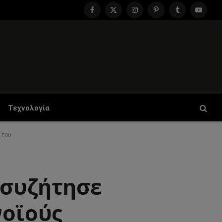
Facebook
X
Instagram
Pinterest
Tumblr
YouTu
(Twitter)
Τεχνολογία
 του
 συζήτησε
νοϊούς