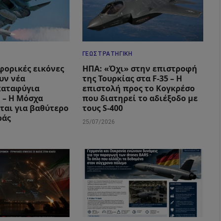
ΓΕΩΣΤΡΑΤΗΓΙΚΉ
φορικές εικόνες
ΗΠΑ: «Όχι» στην επιστροφή
υν νέα
της Τουρκίας στα F-35 – Η
καταφύγια
επιστολή προς το Κογκρέσο
 – Η Μόσχα
που διατηρεί το αδιέξοδο με
ται για βαθύτερο
τους S-400
ράς
25/07/2026