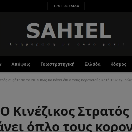
ΠΡΩΤΟΣΕΛΙΔΑ
ν
Απόψεις
Γεωστρατηγική
Ελλάδα
Κόσμος
ατός συζήτησε το 2015 πως θα κάνει όπλο τους κορονοϊούς κατά των εχθρών
Ο Κινέζικος Στρατός
άνει όπλο τους κορο