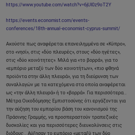
https://www.youtube.com/watch?v=6jUl0z9oT2Y
https://events.economist.com/events-
conferences/18th-annual-economist-cyprus-summit/
Ακούστε πως αναφέρεται επανειλημμένα σε «Κύπρο»,
στο «νησί», στις «δύο πλευρές», στους «δύο ηγέτες»,
στις «δύο κοινότητες». Μιλά για «το βορρά», για το
«εμπόριο μεταξύ των δύο κοινοτήτων», «πιο φθηνά
προϊόντα στην άλλη πλευρά», για τη διεύρυνση των
συναλλαγών με τα κατεχόμενα στα οποία αναφέρεται
ως «την άλλη πλευρά» ή το «βορρά». Για περισσότερα…
Μέτρα Οικοδόμησης Εμπιστοσύνης ότι εργάζονται για
την αύξηση του εμπορίου βάση του κανονισμού της
Πράσινης Γραμμής, να προσπεραστούν τραπεζικές
δυσκολίες και για περισσότερες διευκολύνσεις στις
διόδους… Αύξησαν το εμπόριο «μεταξύ των δύο