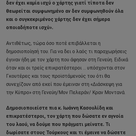
δεν έχει καμία ισχύ ο χάρτης γιατί τίποτα δεν
θεωρείται συμφωνημένο αν δεν συμφωνηθούν όλα
και ο συγκεκριμένος χάρτης δεν έχει σήμερα
οποιαδήποτε ισχύ».
Αντιθέτως, τώρα όσο ποτέ επιβάλλεται η
δημοσιοποίησή του. Για να δει ο λαός τι παραχωρήσεις
έγιναν ήδη με τον χάρτη που άφησαν στη Γενεύη. Ειδικά
όταν και οι τρείς επικρατέστεροι … υπόσχονται στον
Γκουτέρες και τους προϊστάμενούς του ότι θα
συνεχίζουν από εκεί που έμειναν στη «Διάσκεψη για
την Κύπρο» στη Γενεύη/Μον Πελεράν/ Κραν Μοντανά.
Δημοσιοποιείστε πια κ. Ιωάννη Κασουλίδη και
επικρατέστεροι, τον χάρτη που δώσατε εν αγνοία
του λαού, να δούμε που πράγματι μείνατε. Τι
δωρίσατε στους Τούρκους και τι έμεινε να δώσετε