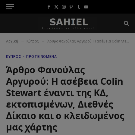
Facebook
X
Instagram
Pinterest
Tumblr
YouTube
(Twitter)
»
»
Αρχική
Κύπρος
Άρθρο Φανούλας Αργυρού: Η ασέβεια Colin Stewart έναντι της ΚΔ, εκτοπισμένων, Διεθνές Δίκαιο και ο κλειδωμένος μας χάρτης
ΚΎΠΡΟΣ
ΠΡΟΤΕΙΝΌΜΕΝΑ
Άρθρο Φανούλας
Αργυρού: Η ασέβεια Colin
Stewart έναντι της ΚΔ,
εκτοπισμένων, Διεθνές
Δίκαιο και ο κλειδωμένος
μας χάρτης