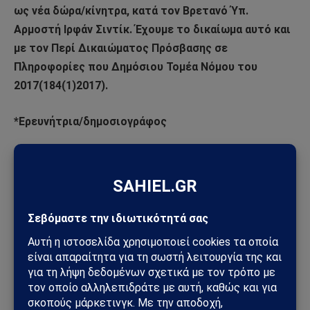
ως νέα δώρα/κίνητρα, κατά τον Βρετανό Ύπ.
Αρμοστή Ιρφάν Σιντίκ. Έχουμε το δικαίωμα αυτό και
με τον Περί Δικαιώματος Πρόσβασης σε
Πληροφορίες που Δημόσιου Τομέα Νόμου του
2017(184(1)2017).
*Ερευνήτρια/δημοσιογράφος
ΠΗΓΗ:ΣΗΜΕΡΙΝΗ 29/1/2023
Για την πρόνοια του πλαισίου Γκουτέρες στο
περιουσιακό
https://www.philenews.com/f-me-apopsi/paremvaseis-
ston-f/article/1641988/ga-tin-pronoia-toy-plaisioy-
ggoyteres-sto-perioysiako