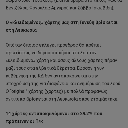
δώρα στους Τούρκους. (Βλέπε άρθρα στο τέλος Κώστα
Βενιζέλου, Φανούλας Αργυρού και Σάββα Ιακωβίδη).
Ο «κλειδωμένος» χάρτης μας στη Γενεύη βρίσκεται
στη Λευκωσία
Οπόταν όποιος εκλεγεί πρόεδρος θα πρέπει
πρωτίστως να δημοσιοποιήσει στο λαό τον
«κλειδωμένο» χάρτη και όσους άλλους χάρτες πήραν
μαζί τους στα ελβετικά θέρετρα. Εφόσον η νυν
κυβέρνηση της ΚΔ δεν ανταποκρίνεται στην
υποχρέωσή της για διαφάνεια και ενημέρωση του λαού.
Ο “original” χάρτης (χάρτες) με πολλά προφανώς
αντίτυπα βρίσκεται στη Λευκωσία όπου ετοιμάστηκε.
14 χάρτες ανταποκρινόμενοι στο 29.2% που
πρότειναν οι Τ/κ