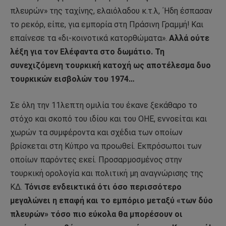
πλευρών» της ταχίνης, ελαιόλαδου κ.τ.λ, ΄Ηδη έσπασαν
το ρεκόρ, είπε, για εμπορία στη Πράσινη Γραμμή! Και
επαίνεσε τα «δι-κοινοτικά κατορθώματα».
Αλλά ούτε
λέξη για τον Ελέφαντα στο δωμάτιο. Τη
συνεχιζόμενη τουρκική κατοχή ως αποτέλεσμα δυο
τουρκικών εισβολών του 1974…
Σε όλη την 11λεπτη ομιλία του έκανε ξεκάθαρο το
στόχο και σκοπό του ιδίου και του ΟΗΕ, εννοείται και
χωρών τα συμφέροντα και σχέδια των οποίων
βρίσκεται στη Κύπρο να προωθεί. Εκπρόσωποι των
οποίων παρόντες εκεί. Προσαρμοσμένος στην
τουρκική ορολογία και πολιτική μη αναγνώρισης της
ΚΔ.
Τόνισε ενδεικτικά ότι όσο περισσότερο
μεγαλώνει η επαφή και το εμπόριο μεταξύ «των δύο
πλευρών» τόσο πιο εύκολα θα μπορέσουν οι