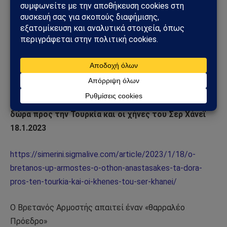
«Ο Βρετανός πρέσβης θέλει ‘‘θαρραλέο’’ τον νέο
Πρόεδρο!» 5.1.2023
https://www.philenews.com/f-me-apopsi/arthra-apo-
f/article/1628620/o-bretanos-presbis-thelei-tharraleo-
ton-neo-proedro
Ο Βρετανός Υπ. Αρμοστής, ο Όθων Αναστασάκης, τα
δώρα προς την Τουρκία και οι χήνες του Σερ Χάνεϊ
18.1.2023
https://simerini.sigmalive.com/article/2023/1/18/o-
bretanos-up-armostes-o-othon-anastasakes-ta-dora-
pros-ten-tourkia-kai-oi-khenes-tou-ser-khanei/
Ο Βρετανός Αρμοστής απαιτεί έναν «θαρραλέο
Πρόεδρο»