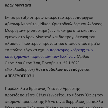
Κραν Μοντανά
Εν τω μεταξύ οι τρείς επικρατέστεροι υποψήφιοι
Αβέρωφ Νεοφύτου, Νίκος Χριστοδουλίδης και Ανδρέας
Μαυρόγιαννης υποστηρίζουν ξεκίνημα από εκεί που
έμεναν στο Κραν Μοντανά και διαπραγμάτευση του
πλαισίου Γκουτέρες, πρόνοια του οποίου υποστηρίζει
το πρώτο λόγο να έχει
ο παράνομος χρήστης των
κατεχόμενων περιουσιών των Ελλήνων
. (Άρθρο
Θεόφιλου Θεοφίλου, Πρέσβη ε.τ. 22.1.2023
«Φιλελεύθερος»)
Αυτά ουδόλως συνεπάγονται
ΑΠΕΛΕΥΘΕΡΩΣΗ.
Παράλληλά ο Βρετανός ΄Υπατος Αρμοστής
προειδοποιεί ότι θέλει (εννοείται το Φόρειν ΄Οφις) τον
επόμενο πρόεδρο της ΚΔ να είναι θαρραλέος με πολλά