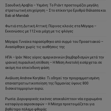
Σαουδική Αραβία – Υεμένη: Το Ριάντ προετοιμάζει μεγάλη
στρατιωτική επιχείρηση – Στο επίκεντρο Ερυθρά Θάλασσα και
Bab al-Mandab
Φωτιά στη Δυτική Αττική: Πύρινος κλοιός στα Μέγαρα –
Εκκενώσεις με 112 και μάχη με τις φλόγες
Μέγαρα: Γυναίκα παρασύρθηκε από συρμό του Προαστιακού –
Ανασύρθηκε χωρίς τις αισθήσεις της
ΗΠΑ – Ιράν: Νέος γύρος αμερικανικών βομβαρδισμών μετά την
ιρανική πυραυλική επίθεση – Η Μέση Ανατολή εισέρχεται σε
ακόμη πιο επικίνδυνη φάση
Ανάλυση Andrew Korybko: Τι οδηγεί την προγραμματισμένη
επαναστρατιωτικοποίηση της Γερμανίας ύψους 800
δισεκατομμυρίων ευρώ;
Ρωσία: Δορυφορικές εικόνες αποκαλύπτουν νέα οχυρωμένα
καταφύγια αεροσκαφών – Η Μόσχα προετοιμάζεται για
βαθύτερο πόλεμο φθοράς