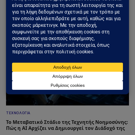
OpenAI υπό πολιορκία στις ΗΠΑ – Πολιτείες
ερευνούν το ChatGPT για παιδιά, προσωπικά
δεδομένα και εθισμό χρηστών
15/06/2026
ΤΕΧΝΟΛΟΓΊΑ
Το Μεταβατικό Στάδιο της Τεχνητής Νοημοσύνης:
Πώς η AI Αρχίζει να Δημιουργεί τον Διάδοχό της