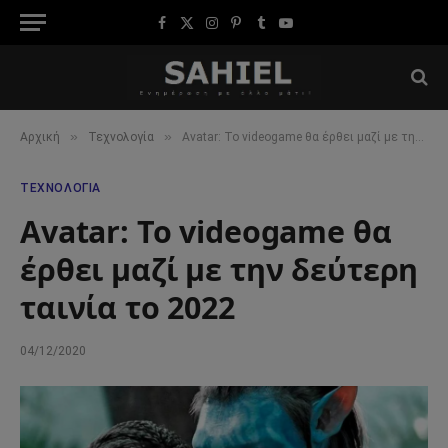
Facebook
X
Instagram
Pinterest
Tumblr
YouTube
(Twitter)
»
»
Αρχική
Τεχνολογία
Avatar: Το videogame θα έρθει μαζί με την δεύτερη ταινία το 2022
ΤΕΧΝΟΛΟΓΊΑ
Avatar: Το videogame θα
έρθει μαζί με την δεύτερη
ταινία το 2022
04/12/2020