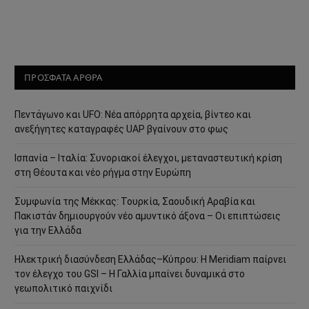
ΠΡΟΣΦΑΤΑ ΑΡΘΡΑ
Πεντάγωνο και UFO: Νέα απόρρητα αρχεία, βίντεο και
ανεξήγητες καταγραφές UAP βγαίνουν στο φως
Ισπανία – Ιταλία: Συνοριακοί έλεγχοι, μεταναστευτική κρίση
στη Θέουτα και νέο ρήγμα στην Ευρώπη
Συμφωνία της Μέκκας: Τουρκία, Σαουδική Αραβία και
Πακιστάν δημιουργούν νέο αμυντικό άξονα – Οι επιπτώσεις
για την Ελλάδα
Ηλεκτρική διασύνδεση Ελλάδας–Κύπρου: Η Meridiam παίρνει
τον έλεγχο του GSI – Η Γαλλία μπαίνει δυναμικά στο
γεωπολιτικό παιχνίδι