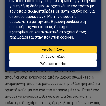
οικονομική, καθώς και πιο ανθεκτική και ασφαλή. Οι
επιστήμονες ερευνούν νέα υλικά που μπορούν να
προσφέρουν μεγαλύτερη αποθηκευτική ικανότητα από
τα συμβατικά, επιτρέποντας μπαταρίες μεγαλύτερης
διάρκειας με λιγότερους κύκλους φόρτισης. Αυτό θα
μπορούσε να είναι πολύ χρήσιμο σε ιατρικές συσκευές
ή ηλεκτρικά οχήματα, όπου η φορητότητα και η
αξιοπιστία είναι απαραίτητες.
Αυτή η μπαταρία έχει επίσης πιθανές εφαρμογές σε
συστήματα ανανεώσιμων πηγών ενέργειας,
παρέχοντας έναν αποτελεσματικό τρόπο
αποθήκευσης ενέργειας από ηλιακούς συλλέκτες ή
ανεμογεννήτριες και μειώνοντας την εξάρτηση από τα
ορυκτά καύσιμα για ένα πιο πράσινο μέλλον. Επιπλέον,
μπορεί να ενσωματωθεί σε έξυπνα δίκτυα για την
καλύτερη διαχείριση της χρήσης ηλεκτρικής ενέργειας