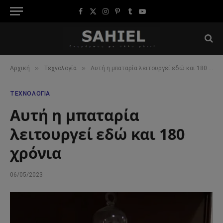
Facebook
X
Instagram
Pinterest
Tumblr
YouTube
(Twitter)
»
»
Αρχική
Τεχνολογία
Αυτή η μπαταρία λειτουργεί εδώ και 180 χρόνια
ΤΕΧΝΟΛΟΓΊΑ
Αυτή η μπαταρία
λειτουργεί εδώ και 180
χρόνια
06/05/2023