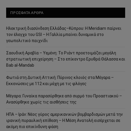
ΠΡΟΣΦΑΤΑ ΑΡΘΡΑ
Ηλεκτρική διασύνδεση Ελλάδας–Κύπρου: Η Meridiam παίρνει
τον έλεγχο του GSI – Η Γαλλία μπαίνει δυναμικά στο
γεωπολιτικό παιχνίδι
Σαουδική Αραβία – Υεμένη: Το Ριάντ προετοιμάζει μεγάλη
στρατιωτική επιχείρηση – Στο επίκεντρο Ερυθρά Θάλασσα και
Bab al-Mandab
Φωτιά στη Δυτική Αττική: Πύρινος κλοιός στα Μέγαρα –
Εκκενώσεις με 112 και μάχη με τις φλόγες
Μέγαρα: Γυναίκα παρασύρθηκε από συρμό του Προαστιακού –
Ανασύρθηκε χωρίς τις αισθήσεις της
ΗΠΑ – Ιράν: Νέος γύρος αμερικανικών βομβαρδισμών μετά την
ιρανική πυραυλική επίθεση – Η Μέση Ανατολή εισέρχεται σε
ακόμη πιο επικίνδυνη φάση