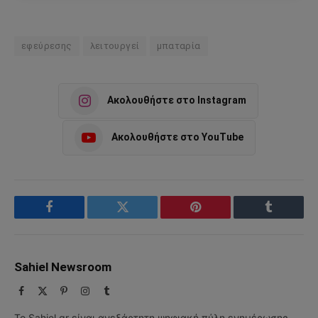
εφεύρεσης
λειτουργεί
μπαταρία
Ακολουθήστε στο Instagram
Ακολουθήστε στο YouTube
Facebook
Twitter
Pinterest
Tumblr
Sahiel Newsroom
Facebook
X
Pinterest
Instagram
Tumblr
(Twitter)
Το Sahiel.gr είναι ανεξάρτητη ψηφιακή πύλη ενημέρωσης