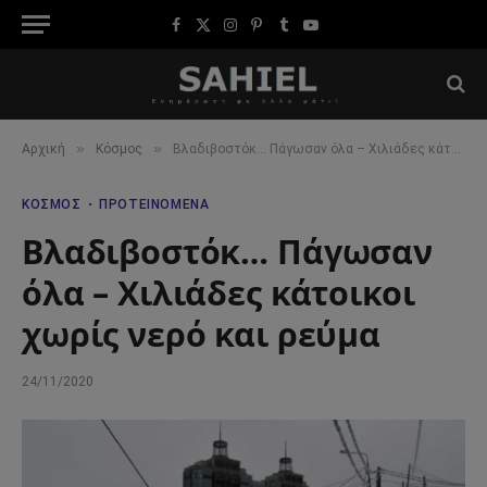
Facebook
X
Instagram
Pinterest
Tumblr
YouTube
(Twitter)
»
»
Αρχική
Κόσμος
Βλαδιβοστόκ… Πάγωσαν όλα – Χιλιάδες κάτοικοι χωρίς νερό και ρεύμα
ΚΌΣΜΟΣ
ΠΡΟΤΕΙΝΌΜΕΝΑ
Βλαδιβοστόκ… Πάγωσαν
όλα – Χιλιάδες κάτοικοι
χωρίς νερό και ρεύμα
24/11/2020