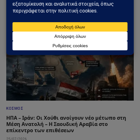
35 – Η επιστολή προς το Κογκρέσο που διατηρεί
το αδιέξοδο με τους S-400
25/07/2026
ΚΌΣΜΟΣ
ΗΠΑ – Ιράν: Οι Χούθι ανοίγουν νέο μέτωπο στη
Μέση Ανατολή – Η Σαουδική Αραβία στο
επίκεντρο των επιθέσεων
25/07/2026