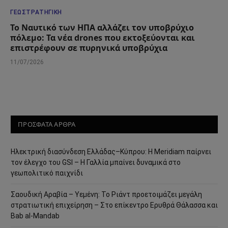
ΓΕΩΣΤΡΑΤΗΓΙΚΉ
Το Ναυτικό των ΗΠΑ αλλάζει τον υποβρύχιο
πόλεμο: Τα νέα drones που εκτοξεύονται και
επιστρέφουν σε πυρηνικά υποβρύχια
11/07/2026
ΠΡΟΣΦΑΤΑ ΑΡΘΡΑ
Ηλεκτρική διασύνδεση Ελλάδας–Κύπρου: Η Meridiam παίρνει
τον έλεγχο του GSI – Η Γαλλία μπαίνει δυναμικά στο
γεωπολιτικό παιχνίδι
Σαουδική Αραβία – Υεμένη: Το Ριάντ προετοιμάζει μεγάλη
στρατιωτική επιχείρηση – Στο επίκεντρο Ερυθρά Θάλασσα και
Bab al-Mandab