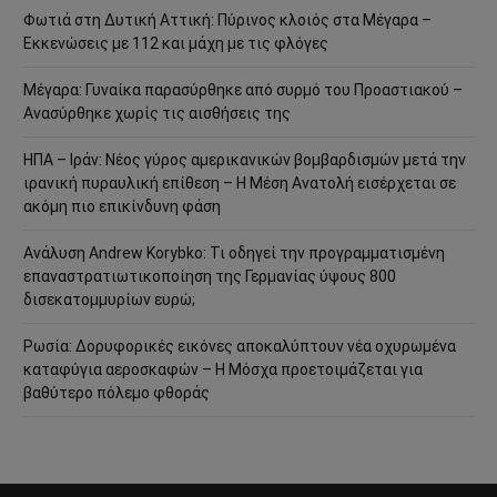
Φωτιά στη Δυτική Αττική: Πύρινος κλοιός στα Μέγαρα –
Εκκενώσεις με 112 και μάχη με τις φλόγες
Μέγαρα: Γυναίκα παρασύρθηκε από συρμό του Προαστιακού –
Ανασύρθηκε χωρίς τις αισθήσεις της
ΗΠΑ – Ιράν: Νέος γύρος αμερικανικών βομβαρδισμών μετά την
ιρανική πυραυλική επίθεση – Η Μέση Ανατολή εισέρχεται σε
ακόμη πιο επικίνδυνη φάση
Ανάλυση Andrew Korybko: Τι οδηγεί την προγραμματισμένη
επαναστρατιωτικοποίηση της Γερμανίας ύψους 800
δισεκατομμυρίων ευρώ;
Ρωσία: Δορυφορικές εικόνες αποκαλύπτουν νέα οχυρωμένα
καταφύγια αεροσκαφών – Η Μόσχα προετοιμάζεται για
βαθύτερο πόλεμο φθοράς