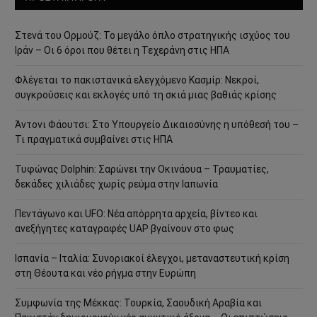
Στενά του Ορμούζ: Το μεγάλο όπλο στρατηγικής ισχύος του
Ιράν – Οι 6 όροι που θέτει η Τεχεράνη στις ΗΠΑ
Φλέγεται το πακιστανικά ελεγχόμενο Κασμίρ: Νεκροί,
συγκρούσεις και εκλογές υπό τη σκιά μιας βαθιάς κρίσης
Άντονι Φάουτσι: Στο Υπουργείο Δικαιοσύνης η υπόθεσή του –
Τι πραγματικά συμβαίνει στις ΗΠΑ
Τυφώνας Dolphin: Σαρώνει την Οκινάουα – Τραυματίες,
δεκάδες χιλιάδες χωρίς ρεύμα στην Ιαπωνία
Πεντάγωνο και UFO: Νέα απόρρητα αρχεία, βίντεο και
ανεξήγητες καταγραφές UAP βγαίνουν στο φως
Ισπανία – Ιταλία: Συνοριακοί έλεγχοι, μεταναστευτική κρίση
στη Θέουτα και νέο ρήγμα στην Ευρώπη
Συμφωνία της Μέκκας: Τουρκία, Σαουδική Αραβία και