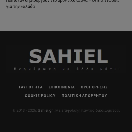
Πακιστάν δημιουργούν νέο αμυντικό άξονα – Οι επιπτώσεις
για την Ελλάδα
ΤΑΥΤΌΤΗΤΑ
ΕΠΙΚΟΙΝΩΝΊΑ
ΌΡΟΙ ΧΡΉΣΗΣ
COOKIE POLICY
ΠΟΛΙΤΙΚΉ ΑΠΟΡΡΉΤΟΥ
© 2013 - 2026:
Sahiel.gr
. Με επιφύλαξη παντός δικαιώματος.