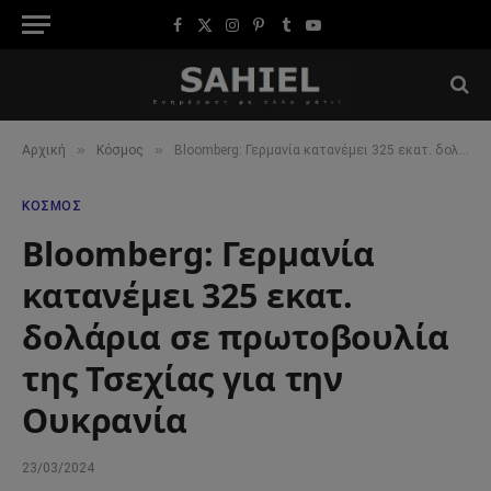
Facebook
X
Instagram
Pinterest
Tumblr
YouTube
(Twitter)
»
»
Αρχική
Κόσμος
Bloomberg: Γερμανία κατανέμει 325 εκατ. δολάρια σε πρωτοβουλία της Τσεχίας για την Ουκρανία
ΚΌΣΜΟΣ
Bloomberg: Γερμανία
κατανέμει 325 εκατ.
δολάρια σε πρωτοβουλία
της Τσεχίας για την
Ουκρανία
23/03/2024