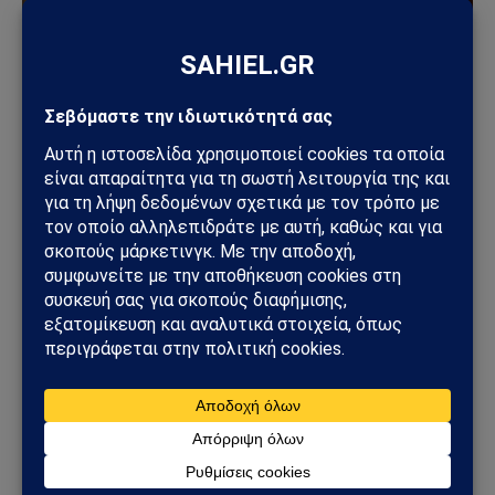
ΚΌΣΜΟΣ
Άντονι Φάουτσι: Στο Υπουργείο Δικαιοσύνης η
υπόθεσή του – Τι πραγματικά συμβαίνει στις ΗΠΑ
09/08/2026