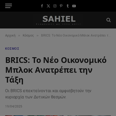
Facebook
X
Instagram
Pinterest
Tumblr
YouTube
(Twitter)
»
»
Αρχική
Κόσμος
BRICS: Το Νέο Οικονομικό Μπλοκ Ανατρέπει την Τάξη
ΚΌΣΜΟΣ
BRICS: Το Νέο Οικονομικό
Μπλοκ Ανατρέπει την
Τάξη
Οι BRICS επεκτείνονται και αμφισβητούν την
κυριαρχία των Δυτικών θεσμών.
19/04/2025