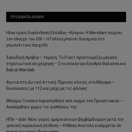
ΠΡΟΣΦΑΤΑ ΑΡΘΡΑ
Ηλεκτρική διασύνδεση Ελλάδας–Κύπρου: Η Meridiam παίρνει
τον έλεγχο του GSI – Η Γαλλία μπαίνει δυναμικά στο
γεωπολιτικό παιχνίδι
Σαουδική Αραβία – Υεμένη: Το Ριάντ προετοιμάζει μεγάλη
στρατιωτική επιχείρηση – Στο επίκεντρο Ερυθρά Θάλασσα και
Bab al-Mandab
Φωτιά στη Δυτική Αττική: Πύρινος κλοιός στα Μέγαρα –
Εκκενώσεις με 112 και μάχη με τις φλόγες
Μέγαρα: Γυναίκα παρασύρθηκε από συρμό του Προαστιακού –
Ανασύρθηκε χωρίς τις αισθήσεις της
ΗΠΑ – Ιράν: Νέος γύρος αμερικανικών βομβαρδισμών μετά την
ιρανική πυραυλική επίθεση – Η Μέση Ανατολή εισέρχεται σε
ακόμη πιο επικίνδυνη φάση