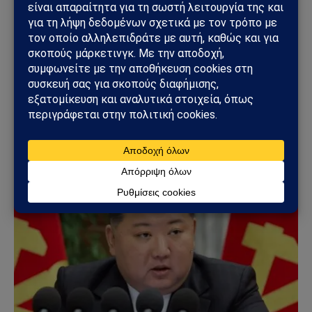
ΚΌΣΜΟΣ
ΗΠΑ – Ιράν: Νέα αμερικανικά πλήγματα,
επιθέσεις στο Ορμούζ και φόβοι για γενικευμένη
ανάφλεξη στη Μέση Ανατολή
14/07/2026