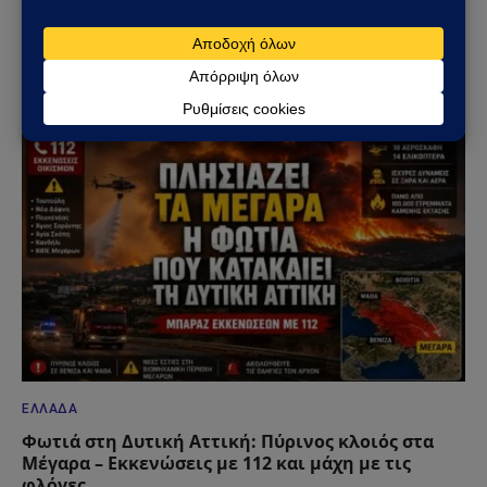
Ηλεκτρική διασύνδεση Ελλάδας–Κύπρου: Η
Meridiam παίρνει τον έλεγχο του GSI – Η Γαλλία
μπαίνει δυναμικά στο γεωπολιτικό παιχνίδι
05/08/2026
ΕΛΛΆΔΑ
Φωτιά στη Δυτική Αττική: Πύρινος κλοιός στα
Μέγαρα – Εκκενώσεις με 112 και μάχη με τις
φλόγες