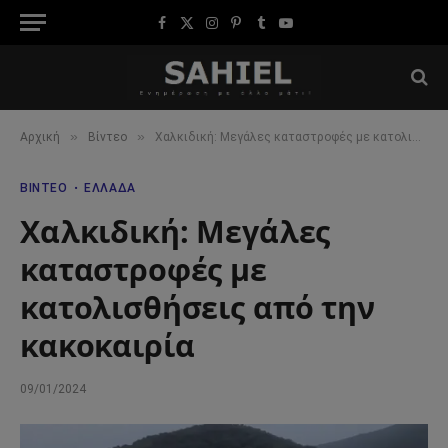
Facebook
X
Instagram
Pinterest
Tumblr
YouTube
(Twitter)
»
»
Αρχική
Βίντεο
Χαλκιδική: Μεγάλες καταστροφές με κατολισθήσεις από την κακοκαιρία
ΒΊΝΤΕΟ
ΕΛΛΆΔΑ
Χαλκιδική: Μεγάλες
καταστροφές με
κατολισθήσεις από την
κακοκαιρία
09/01/2024