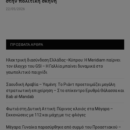
στην πολιτική σκηνή
22/05/2026
ΠΡΟΣΦΑΤΑ ΑΡΘΡΑ
Ηλεκτρική διασύνδεση Ελλάδας–Κύπρου: Η Meridiam παίρνει
τον έλεγχο του GSI – Η Γαλλία μπαίνει δυναμικά στο
γεωπολιτικό παιχνίδι
Σαουδική Αραβία – Υεμένη: Το Ριάντ προετοιμάζει μεγάλη
στρατιωτική επιχείρηση – Στο επίκεντρο Ερυθρά Θάλασσα και
Bab al-Mandab
Φωτιά στη Δυτική Αττική: Πύρινος κλοιός στα Μέγαρα –
Εκκενώσεις με 112 και μάχη με τις φλόγες
Μέγαρα: Γυναίκα παρασύρθηκε από συρμό του Προαστιακού –