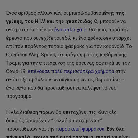
Ένας αριθμός άλλων ιών, συμπεριλαμβανομένης
της
γρίπης, του H.I.V. και της ηπατίτιδας C,
μπορούν να
αντιμετωπιστούν με
ένα απλό χάπι
. Ωστόσο, παρά την
έρευνα που συνεχίζεται εδώ κι ένα χρόνο, δεν υπάρχει
επί του παρόντος τέτοιο φάρμακο για τον κορονοϊό. Το
Operation Warp Speed, το πρόγραμμα της κυβέρνησης
Τραμπ για την επιτάχυνση της έρευνας σχετικά με τον
Covid-19,
επένδυσε πολύ περισσότερα χρήματα
στην
ανάπτυξη εμβολίων σε σύγκριση με τις θεραπείες –
ένα κενό που θα προσπαθήσει να καλύψει το νέο
πρόγραμμα.
Η νέα διάθεση πόρων θα επιταχύνει τις κλινικές
δοκιμές ορισμένων ”πολλά υποσχόμενων”
προσπαθειών για την
παρασκευή φαρμάκου
.
Εάν όλα
πάνε καλά, μερικά από αυτά τα χάπια μπορεί να είναι