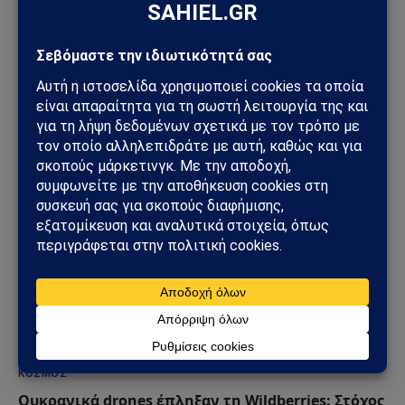
ΚΌΣΜΟΣ
ΗΠΑ – Ιράν: Οι Χούθι ανοίγουν νέο μέτωπο στη
Μέση Ανατολή – Η Σαουδική Αραβία στο
επίκεντρο των επιθέσεων
25/07/2026
ΚΌΣΜΟΣ
Ουκρανικά drones έπληξαν τη Wildberries: Στόχος