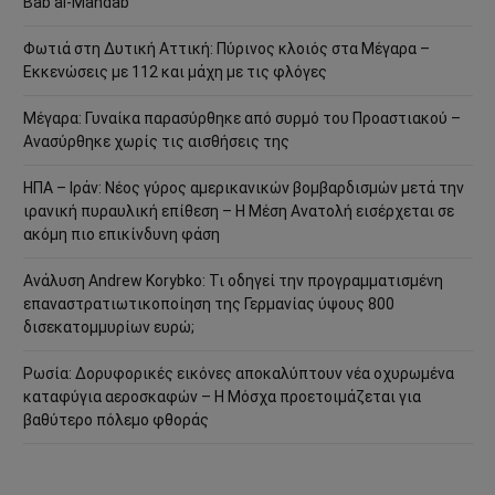
Bab al-Mandab
Φωτιά στη Δυτική Αττική: Πύρινος κλοιός στα Μέγαρα –
Εκκενώσεις με 112 και μάχη με τις φλόγες
Μέγαρα: Γυναίκα παρασύρθηκε από συρμό του Προαστιακού –
Ανασύρθηκε χωρίς τις αισθήσεις της
ΗΠΑ – Ιράν: Νέος γύρος αμερικανικών βομβαρδισμών μετά την
ιρανική πυραυλική επίθεση – Η Μέση Ανατολή εισέρχεται σε
ακόμη πιο επικίνδυνη φάση
Ανάλυση Andrew Korybko: Τι οδηγεί την προγραμματισμένη
επαναστρατιωτικοποίηση της Γερμανίας ύψους 800
δισεκατομμυρίων ευρώ;
Ρωσία: Δορυφορικές εικόνες αποκαλύπτουν νέα οχυρωμένα
καταφύγια αεροσκαφών – Η Μόσχα προετοιμάζεται για
βαθύτερο πόλεμο φθοράς