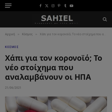
Facebook
X
Instagram
Pinterest
Tumblr
YouTube
(Twitter)
»
»
Αρχική
Κόσμος
Χάπι για τον κορονοϊό; Το νέο στοίχημα που αναλαμβάνουν οι ΗΠΑ
ΚΌΣΜΟΣ
Χάπι για τον κορονοϊό; Το
νέο στοίχημα που
αναλαμβάνουν οι ΗΠΑ
21/06/2021