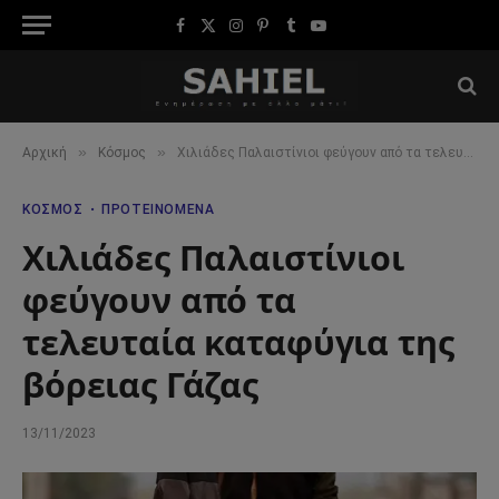
Facebook
X
Instagram
Pinterest
Tumblr
YouTube
(Twitter)
»
»
Αρχική
Κόσμος
Χιλιάδες Παλαιστίνιοι φεύγουν από τα τελευταία καταφύγια της βόρειας Γάζας
ΚΌΣΜΟΣ
ΠΡΟΤΕΙΝΌΜΕΝΑ
Χιλιάδες Παλαιστίνιοι
φεύγουν από τα
τελευταία καταφύγια της
βόρειας Γάζας
13/11/2023