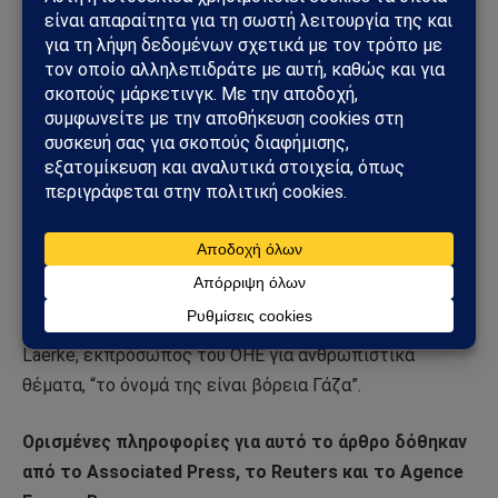
“Η κατάσταση επί τόπου είναι αδύνατο να περιγραφεί”,
δήλωσε ο Tedros την Παρασκευή. “Διάδρομοι
νοσοκομείων γεμάτοι τραυματίες, ασθενείς,
ετοιμοθάνατους, νεκροτομεία που ξεχειλίζουν,
χειρουργικές επεμβάσεις χωρίς αναισθησία, δεκάδες
χιλιάδες εκτοπισμένοι άνθρωποι που βρίσκουν
καταφύγιο στα νοσοκομεία, οικογένειες στριμωγμένες
σε υπερπλήρη σχολεία, απελπισμένες για φαγητό και
νερό”.
“Αν υπάρχει κόλαση στη Γη σήμερα”, δήλωσε ο Jens
Laerke, εκπρόσωπος του ΟΗΕ για ανθρωπιστικά
θέματα, “το όνομά της είναι βόρεια Γάζα”.
Ορισμένες πληροφορίες για αυτό το άρθρο δόθηκαν
από το Associated Press, το Reuters και το Agence