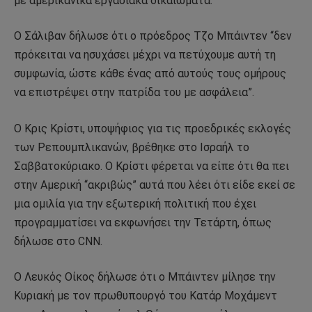
με αμερικανικά εργασιακά δικαιώματα.
Ο Σάλιβαν δήλωσε ότι ο πρόεδρος Τζο Μπάιντεν “δεν
πρόκειται να ησυχάσει μέχρι να πετύχουμε αυτή τη
συμφωνία, ώστε κάθε ένας από αυτούς τους ομήρους
να επιστρέψει στην πατρίδα του με ασφάλεια”.
Ο Κρις Κρίστι, υποψήφιος για τις προεδρικές εκλογές
των Ρεπουμπλικανών, βρέθηκε στο Ισραήλ το
Σαββατοκύριακο. Ο Κρίστι φέρεται να είπε ότι θα πει
στην Αμερική “ακριβώς” αυτά που λέει ότι είδε εκεί σε
μια ομιλία για την εξωτερική πολιτική που έχει
προγραμματίσει να εκφωνήσει την Τετάρτη, όπως
δήλωσε στο CNN.
Ο Λευκός Οίκος δήλωσε ότι ο Μπάιντεν μίλησε την
Κυριακή με τον πρωθυπουργό του Κατάρ Μοχάμεντ