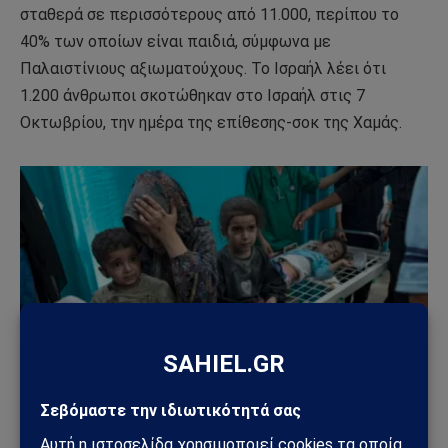
σταθερά σε περισσότερους από 11.000, περίπου το
40% των οποίων είναι παιδιά, σύμφωνα με
Παλαιστίνιους αξιωματούχους. Το Ισραήλ λέει ότι
1.200 άνθρωποι σκοτώθηκαν στο Ισραήλ στις 7
Οκτωβρίου, την ημέρα της επίθεσης-σοκ της Χαμάς.
Ο επικεφαλής του Παγκόσμιου Οργανισμού Υγείας λέει ότι ένα παιδί
πεθαίνει κάθε 10 λεπτά.