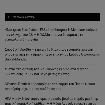
ΠΡΟΣΦΑΤΑ ΑΡΘΡΑ
Ηλεκτρική διασύνδεση Ελλάδας–Κύπρου: Η Meridiam παίρνει
τον έλεγχο του GSI – Η Γαλλία μπαίνει δυναμικά στο
γεωπολιτικό παιχνίδι
Σαουδική Αραβία – Υεμένη: Το Ριάντ προετοιμάζει μεγάλη
στρατιωτική επιχείρηση – Στο επίκεντρο Ερυθρά Θάλασσα και
Bab al-Mandab
Φωτιά στη Δυτική Αττική: Πύρινος κλοιός στα Μέγαρα –
Εκκενώσεις με 112 και μάχη με τις φλόγες
Μέγαρα: Γυναίκα παρασύρθηκε από συρμό του Προαστιακού –
Ανασύρθηκε χωρίς τις αισθήσεις της
ΗΠΑ – Ιράν: Νέος γύρος αμερικανικών βομβαρδισμών μετά την
ιρανική πυραυλική επίθεση – Η Μέση Ανατολή εισέρχεται σε