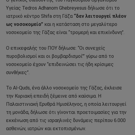
Υγείας Tedros Adhanom Ghebreyesus δήλωσε ότι το
ιατρικό κέντρο Shifa στη Γάζα
“δεν λειτουργεί πλέον
ως νοσοκομείο”
και η κατάσταση στο μεγαλύτερο
νοσοκομείο της Γάζας είναι “τρομερή και επικίνδυνη”.
Ο επικεφαλής του ΠΟΥ δήλωσε: “Οι συνεχείς
πυροβολισμοί και οι βομβαρδισμοί'” γύρω από το
νοσοκομείο έχουν “επιδεινώσει τις ήδη κρίσιμες
συνθήκες”.
Το Al-Quds, ένα άλλο νοσοκομείο της Γάζας, έκλεισε
την Κυριακή επειδή ξέμεινε από καύσιμα. Η
Παλαιστινιακή Ερυθρά Ημισέληνος, η οποία λειτουργεί
τη μονάδα, δήλωσε ότι γίνονται προετοιμασίες για την
εκκένωση από τις ισραηλινές δυνάμεις περίπου 6.000
ασθενών, ιατρών και εκτοπισμένων.