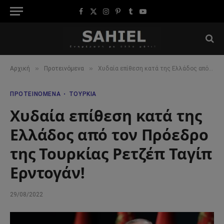
Facebook
X
Instagram
Pinterest
Tumblr
YouTube
(Twitter)
»
»
Αρχική
Προτεινόμενα
Χυδαία επίθεση κατά της Ελλάδος από τον Πρόεδρο της Τουρκίας Ρετζέπ Ταγίπ Ερντογάν!
ΠΡΟΤΕΙΝΌΜΕΝΑ
ΤΟΥΡΚΊΑ
Χυδαία επίθεση κατά της
Ελλάδος από τον Πρόεδρο
της Τουρκίας Ρετζέπ Ταγίπ
Ερντογάν!
29/08/2022