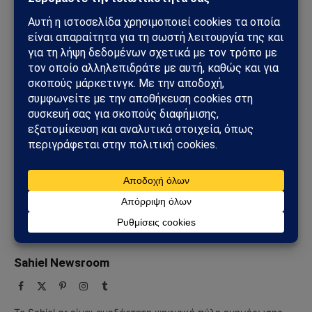
Ελλάδος
πρόεδρο
Ρετζέπ Ταγίπ Ερντογάν
Ακολουθήστε στο Instagram
Ακολουθήστε στο YouTube
Facebook
Twitter
Pinterest
Tumblr
Sahiel Newsroom
Facebook
X
Pinterest
Instagram
Tumblr
(Twitter)