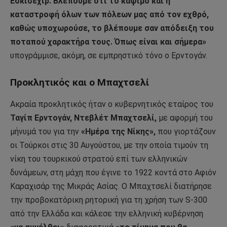
Εσκίσεχίρ. Βλέπουμε ότι το κάψιμο και η
καταστροφή όλων των πόλεων μας από τον εχθρό,
καθώς υποχωρούσε, το βλέπουμε σαν απόδειξη του
ποταπού χαρακτήρα τους. Όπως είναι και σήμερα»
υπογράμμισε, ακόμη, σε εμπρηστικό τόνο ο Ερντογάν.
Προκλητικός και ο Μπαχτσελί
Ακραία προκλητικός ήταν ο κυβερνητικός εταίρος του
Ταγίπ Ερντογάν, Ντεβλέτ Μπαχτσελί,
με αφορμή του
μήνυμά του για την
«Ημέρα της Νίκης»,
που γιορτάζουν
οι Τούρκοι στις 30 Αυγούστου, με την οποία τιμούν τη
νίκη του τουρκικού στρατού επί των ελληνικών
δυνάμεων, στη μάχη που έγινε το 1922 κοντά στο Αφιόν
Καραχισάρ της Μικράς Ασίας. Ο Μπαχτσελί διατήρησε
την προβοκατόρικη ρητορική για τη χρήση των S-300
από την Ελλάδα και κάλεσε την ελληνική κυβέρνηση