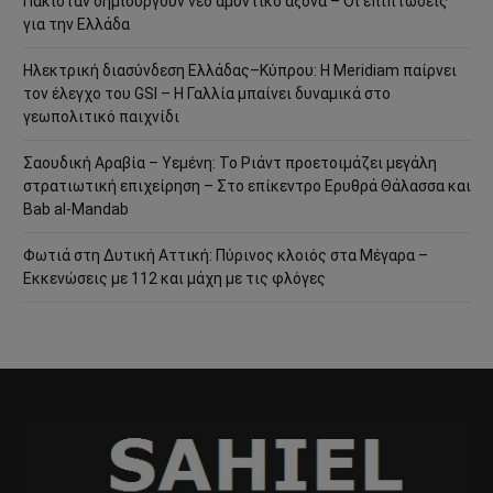
Πακιστάν δημιουργούν νέο αμυντικό άξονα – Οι επιπτώσεις
για την Ελλάδα
Ηλεκτρική διασύνδεση Ελλάδας–Κύπρου: Η Meridiam παίρνει
τον έλεγχο του GSI – Η Γαλλία μπαίνει δυναμικά στο
γεωπολιτικό παιχνίδι
Σαουδική Αραβία – Υεμένη: Το Ριάντ προετοιμάζει μεγάλη
στρατιωτική επιχείρηση – Στο επίκεντρο Ερυθρά Θάλασσα και
Bab al-Mandab
Φωτιά στη Δυτική Αττική: Πύρινος κλοιός στα Μέγαρα –
Εκκενώσεις με 112 και μάχη με τις φλόγες