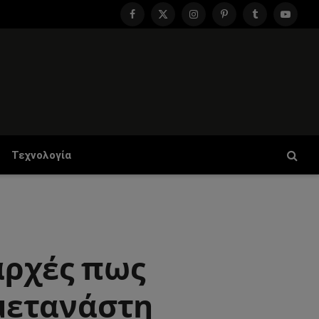
Facebook
X
Instagram
Pinterest
Tumblr
YouTu
(Twitter)
Τεχνολογία
αρχές πως
μετανάστη