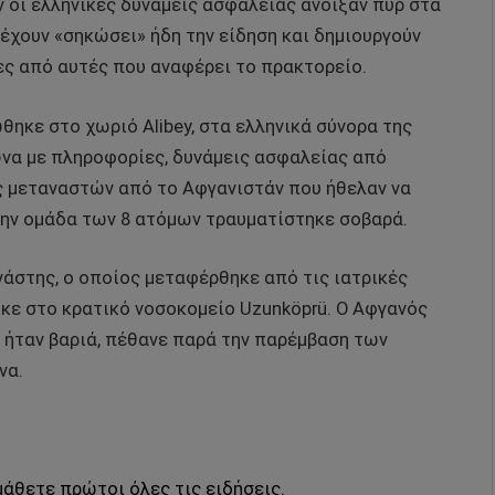
οι ελληνικές δυνάμεις ασφαλείας άνοιξαν πυρ στα
έχουν «σηκώσει» ήδη την είδηση και δημιουργούν
ες από αυτές που αναφέρει το πρακτορείο.
θηκε στο χωριό Alibey, στα ελληνικά σύνορα της
να με πληροφορίες, δυνάμεις ασφαλείας από
ς μεταναστών από το Αφγανιστάν που ήθελαν να
την ομάδα των 8 ατόμων τραυματίστηκε σοβαρά.
νάστης, ο οποίος μεταφέρθηκε από τις ιατρικές
κε στο κρατικό νοσοκομείο Uzunköprü. Ο Αφγανός
ς ήταν βαριά, πέθανε παρά την παρέμβαση των
να.
μάθετε πρώτοι όλες τις ειδήσεις.