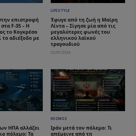
LIFESTYLE
στην επιστροφή
Έφυγε από τη ζωή η Μαίρη
 στα F-35 – Η
Λίντα – Σίγησε μία από τις
ος το Κογκρέσο
μεγαλύτερες φωνές του
 το αδιέξοδο με
ελληνικού λαϊκού
τραγουδιού
22/07/2026
ΚΌΣΜΟΣ
των ΗΠΑ αλλάζει
Ιράν μετά τον πόλεμο: Τι
ιο πόλεμο: Τα
απέμεινε από τη