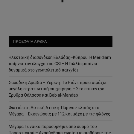
ΠΡΟΣΦΑΤΑ ΑΡΘΡΑ
Ηλεκτρική διασύνδεση Ελλάδας–Κύπρου: Η Meridiam
παίρνει τον έλεγχο του GSI – Η Γαλλία μπαίνει
δυναμικά στο γεωπολιτικό παιχνίδι
Σαουδική Αραβία – Υεμένη: Το Ριάντ προετοιμάζει
μεγάλη στρατιωτική επιχείρηση – Στο επίκεντρο
Ερυθρά Θάλασσα και Bab al-Mandab
Φωτιά στη Δυτική Αττική: Πύρινος κλοιός στα
Μέγαρα – Εκκενώσεις με 112 και μάχη με τις φλόγες
Μέγαρα: Γυναίκα παρασύρθηκε από συρμό του
Προαστιακού – Ανασύρθηκε χωρίς τις αισθήσεις της