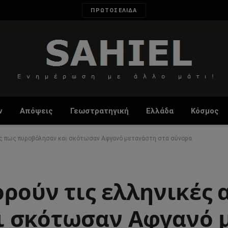
ΠΡΩΤΟΣΕΛΙΔΑ
ν
Απόψεις
Γεωστρατηγική
Ελλάδα
Κόσμος
χές πως πυροβόλησαν και σκότωσαν Αφγανό μετανάστη στα σύνορα
ρούν τις ελληνικές 
ι σκότωσαν Αφγανό 