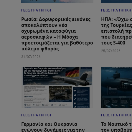
ΓΕΩΣΤΡΑΤΗΓΙΚΉ
ΓΕΩΣΤΡΑΤΗΓΙΚΉ
Ρωσία: Δορυφορικές εικόνες
ΗΠΑ: «Όχι» 
αποκαλύπτουν νέα
της Τουρκίας
οχυρωμένα καταφύγια
επιστολή πρ
αεροσκαφών – Η Μόσχα
που διατηρεί
προετοιμάζεται για βαθύτερο
τους S-400
πόλεμο φθοράς
25/07/2026
31/07/2026
ΓΕΩΣΤΡΑΤΗΓΙΚΉ
ΓΕΩΣΤΡΑΤΗΓΙΚΉ
Γερμανία και Ουκρανία
Το Ναυτικό 
ενώνουν δυνάμεις για την
τον υποβρύχ