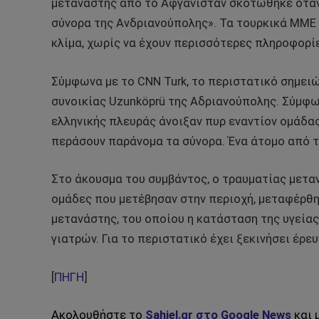
μετανάστης από το Αφγανιστάν σκοτώθηκε όταν 
σύνορα της Ανδριανούπολης». Τα τουρκικά ΜΜΕ 
κλίμα, χωρίς να έχουν περισσότερες πληροφορί
Σύμφωνα με το CNN Turk, το περιστατικό σημειώ
συνοικίας Uzunköprü της Αδριανούπολης. Σύμφω
ελληνικής πλευράς άνοιξαν πυρ εναντίον ομάδα
περάσουν παράνομα τα σύνορα. Ένα άτομο από 
Στο άκουσμα του συμβάντος, ο τραυματίας μετα
ομάδες που μετέβησαν στην περιοχή, μεταφέρθη
μετανάστης, του οποίου η κατάσταση της υγεία
γιατρών. Για το περιστατικό έχει ξεκινήσει έρευ
[
ΠΗΓΗ
]
Ακολουθήστε το
Sahiel.gr στο Google News
και 