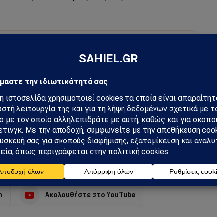
hiel στο Google News
ή για να λαμβάνεις πρώτος τις σημαντικότερες
 και αναλύσεις.
preferred source
m
Ακολουθήστε στο YouTube