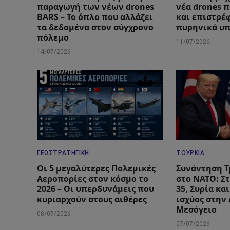
παραγωγή των νέων drones
νέα drones 
BARS – Το όπλο που αλλάζει
και επιστρέ
τα δεδομένα στον σύγχρονο
πυρηνικά υ
πόλεμο
11/07/2026
14/07/2026
ΓΕΩΣΤΡΑΤΗΓΙΚΉ
ΤΟΥΡΚΊΑ
Οι 5 μεγαλύτερες Πολεμικές
Συνάντηση Τ
Αεροπορίες στον κόσμο το
στο ΝΑΤΟ: Στ
2026 – Οι υπερδυνάμεις που
35, Συρία κα
κυριαρχούν στους αιθέρες
ισχύος στην
Μεσόγειο
08/07/2026
07/07/2026