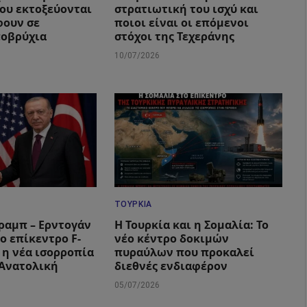
που εκτοξεύονται
στρατιωτική του ισχύ και
φουν σε
ποιοι είναι οι επόμενοι
ποβρύχια
στόχοι της Τεχεράνης
10/07/2026
ΤΟΥΡΚΊΑ
ραμπ – Ερντογάν
Η Τουρκία και η Σομαλία: Το
ο επίκεντρο F-
νέο κέντρο δοκιμών
ι η νέα ισορροπία
πυραύλων που προκαλεί
 Ανατολική
διεθνές ενδιαφέρον
05/07/2026