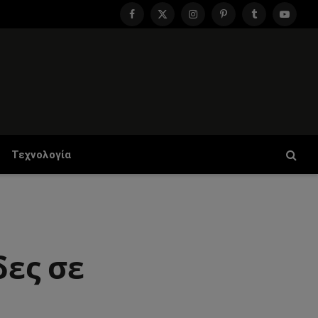
Facebook
X
Instagram
Pinterest
Tumblr
YouTu
(Twitter)
Τεχνολογία
δες σε