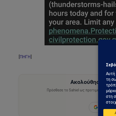
[
ΠΗΓΗ
]
Ακολούθησε το Sa
Πρόσθεσε το Sahiel ως προτιμώμενη πηγ
ειδήσεις
Add as a 