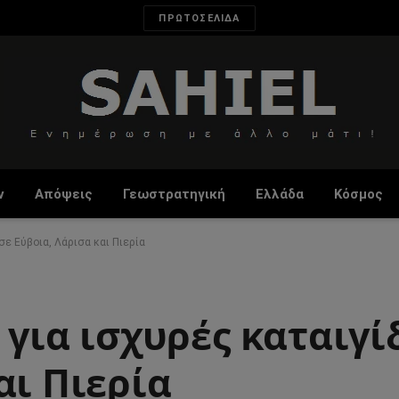
ΠΡΩΤΟΣΕΛΙΔΑ
ν
Απόψεις
Γεωστρατηγική
Ελλάδα
Κόσμος
σε Εύβοια, Λάρισα και Πιερία
 για ισχυρές καταιγί
αι Πιερία