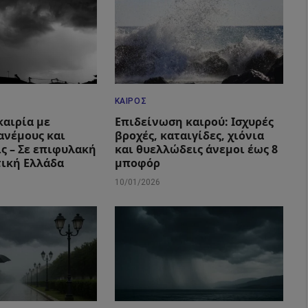
ΚΑΙΡΌΣ
καιρία με
Επιδείνωση καιρού: Ισχυρές
ανέμους και
βροχές, καταιγίδες, χιόνια
ς – Σε επιφυλακή
και θυελλώδεις άνεμοι έως 8
τική Ελλάδα
μποφόρ
10/01/2026