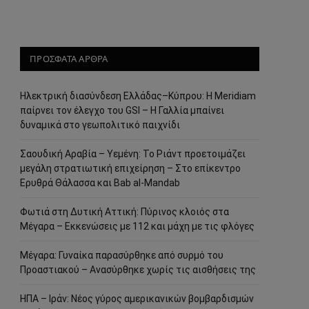
ΠΡΟΣΦΑΤΑ ΑΡΘΡΑ
Ηλεκτρική διασύνδεση Ελλάδας–Κύπρου: Η Meridiam
παίρνει τον έλεγχο του GSI – Η Γαλλία μπαίνει
δυναμικά στο γεωπολιτικό παιχνίδι
Σαουδική Αραβία – Υεμένη: Το Ριάντ προετοιμάζει
μεγάλη στρατιωτική επιχείρηση – Στο επίκεντρο
Ερυθρά Θάλασσα και Bab al-Mandab
Φωτιά στη Δυτική Αττική: Πύρινος κλοιός στα
Μέγαρα – Εκκενώσεις με 112 και μάχη με τις φλόγες
Μέγαρα: Γυναίκα παρασύρθηκε από συρμό του
Προαστιακού – Ανασύρθηκε χωρίς τις αισθήσεις της
ΗΠΑ – Ιράν: Νέος γύρος αμερικανικών βομβαρδισμών