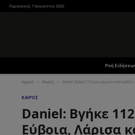
Παρασκευή, 7 Αυγούστου 2026
Ροή Ειδήσεω
»
»
Αρχική
Καιρός
Daniel: Βγήκε 112 για ισχυρές καταιγίδες 
ΚΑΙΡΌΣ
Daniel: Βγήκε 112
Εύβοια, Λάρισα κ