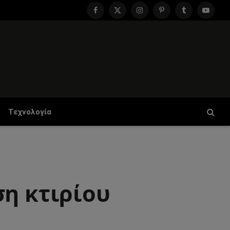
Facebook
X
Instagram
Pinterest
Tumblr
YouTu
(Twitter)
Τεχνολογία
ση κτιρίου