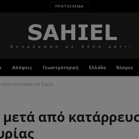
ΠΡΩΤΟΣΕΛΙΔΑ
ν
Απόψεις
Γεωστρατηγική
Ελλάδα
Κόσμος
τιρίου στο Χαλέπι της Συρίας
ί μετά από κατάρρευ
υρίας