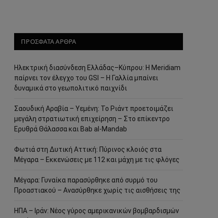
ΠΡΟΣΦΑΤΑ ΑΡΘΡΑ
Ηλεκτρική διασύνδεση Ελλάδας–Κύπρου: Η Meridiam
παίρνει τον έλεγχο του GSI – Η Γαλλία μπαίνει
δυναμικά στο γεωπολιτικό παιχνίδι
Σαουδική Αραβία – Υεμένη: Το Ριάντ προετοιμάζει
μεγάλη στρατιωτική επιχείρηση – Στο επίκεντρο
Ερυθρά Θάλασσα και Bab al-Mandab
Φωτιά στη Δυτική Αττική: Πύρινος κλοιός στα
Μέγαρα – Εκκενώσεις με 112 και μάχη με τις φλόγες
Μέγαρα: Γυναίκα παρασύρθηκε από συρμό του
Προαστιακού – Ανασύρθηκε χωρίς τις αισθήσεις της
ΗΠΑ – Ιράν: Νέος γύρος αμερικανικών βομβαρδισμών