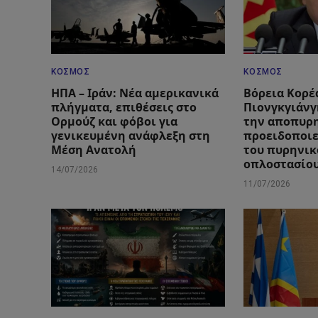
ΚΌΣΜΟΣ
ΚΌΣΜΟΣ
ΗΠΑ – Ιράν: Νέα αμερικανικά
Βόρεια Κορέ
πλήγματα, επιθέσεις στο
Πιονγκγιάνγ
Ορμούζ και φόβοι για
την αποπυρ
γενικευμένη ανάφλεξη στη
προειδοποιε
Μέση Ανατολή
του πυρηνικ
οπλοστασίο
14/07/2026
11/07/2026