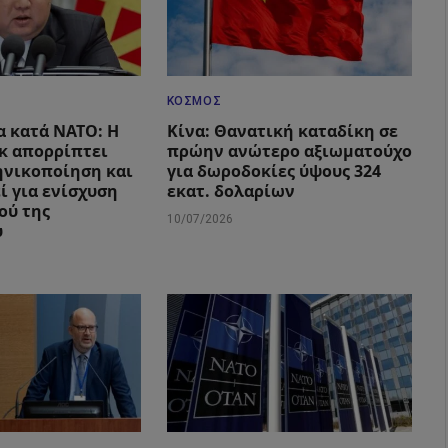
ΚΌΣΜΟΣ
α κατά ΝΑΤΟ: Η
Κίνα: Θανατική καταδίκη σε
κ απορρίπτει
πρώην ανώτερο αξιωματούχο
ηνικοποίηση και
για δωροδοκίες ύψους 324
ί για ενίσχυση
εκατ. δολαρίων
ού της
10/07/2026
υ