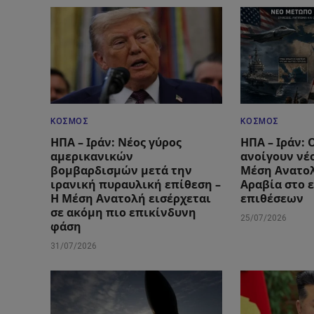
ΚΌΣΜΟΣ
ΚΌΣΜΟΣ
ΗΠΑ – Ιράν: Νέος γύρος
ΗΠΑ – Ιράν: 
αμερικανικών
ανοίγουν νέ
βομβαρδισμών μετά την
Μέση Ανατολ
ιρανική πυραυλική επίθεση –
Αραβία στο 
Η Μέση Ανατολή εισέρχεται
επιθέσεων
σε ακόμη πιο επικίνδυνη
25/07/2026
φάση
31/07/2026