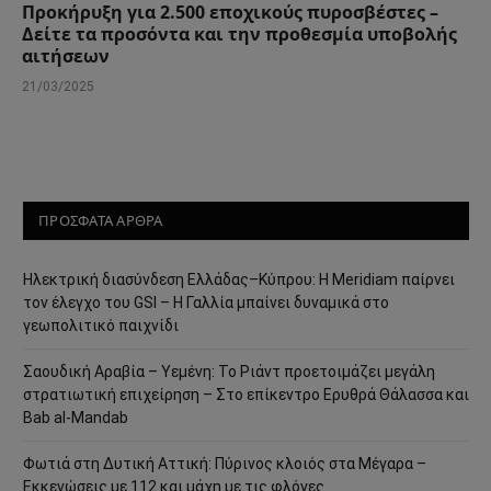
Προκήρυξη για 2.500 εποχικούς πυροσβέστες –
Δείτε τα προσόντα και την προθεσμία υποβολής
αιτήσεων
21/03/2025
ΠΡΟΣΦΑΤΑ ΑΡΘΡΑ
Ηλεκτρική διασύνδεση Ελλάδας–Κύπρου: Η Meridiam παίρνει
τον έλεγχο του GSI – Η Γαλλία μπαίνει δυναμικά στο
γεωπολιτικό παιχνίδι
Σαουδική Αραβία – Υεμένη: Το Ριάντ προετοιμάζει μεγάλη
στρατιωτική επιχείρηση – Στο επίκεντρο Ερυθρά Θάλασσα και
Bab al-Mandab
Φωτιά στη Δυτική Αττική: Πύρινος κλοιός στα Μέγαρα –
Εκκενώσεις με 112 και μάχη με τις φλόγες