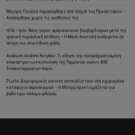
Μέγαρα: Γυναίκα παρασύρθηκε από συρμό του Προαστιακού –
Ανασύρθηκε χωρίς τις αισθήσεις της
ΗΠΑ – Ιράν: Νέος γύρος αμερικανικών βομβαρδισμών μετά την
ιρανική πυραυλική επίθεση – Η Μέση Ανατολή εισέρχεται σε
ακόμη πιο επικίνδυνη φάση
Ανάλυση Andrew Korybko: Τι οδηγεί την προγραμματισμένη
επαναστρατιωτικοποίηση της Γερμανίας ύψους 800
δισεκατομμυρίων ευρώ;
Ρωσία: Δορυφορικές εικόνες αποκαλύπτουν νέα οχυρωμένα
καταφύγια αεροσκαφών – Η Μόσχα προετοιμάζεται για
βαθύτερο πόλεμο φθοράς