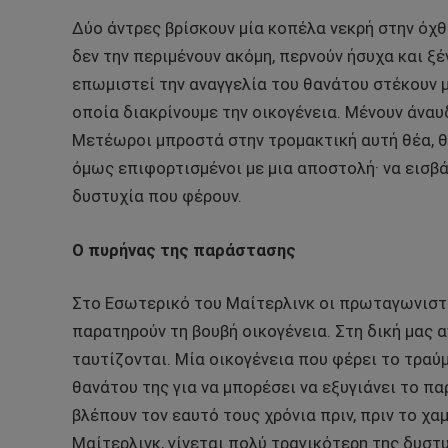
Δύο άντρες βρίσκουν μία κοπέλα νεκρή στην όχθ
δεν την περιμένουν ακόμη, περνούν ήσυχα και ξέ
επωμιστεί την αναγγελία του θανάτου στέκουν 
οποία διακρίνουμε την οικογένεια. Μένουν άναυ
Μετέωροι μπροστά στην τρομακτική αυτή θέα, θ
όμως επιφορτισμένοι με μια αποστολή· να εισβά
δυστυχία που φέρουν.
Ο πυρήνας της παράστασης
Στο Εσωτερικό του Μαίτερλινκ οι πρωταγωνιστέ
παρατηρούν τη βουβή οικογένεια. Στη δική μας 
ταυτίζονται. Μία οικογένεια που φέρει το τραύ
θανάτου της για να μπορέσει να εξυγιάνει το π
βλέπουν τον εαυτό τους χρόνια πριν, πριν το χαμ
Μαίτερλινκ, γίνεται πολύ τραγικότερη της δυστ