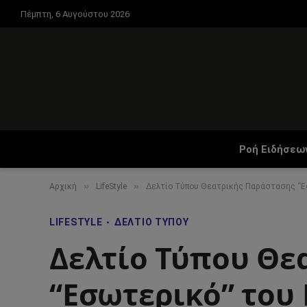
Πέμπτη, 6 Αυγούστου 2026
Ροή Ειδήσεω
»
»
Αρχική
LifeStyle
Δελτίο Τύπου Θεατρικής Παράστασης “Ε
LIFESTYLE
ΔΕΛΤΊΟ ΤΎΠΟΥ
Δελτίο Τύπου Θε
“Εσωτερικό” του