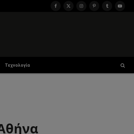
Facebook
X
Instagram
Pinterest
Tumblr
YouTu
(Twitter)
Τεχνολογία
 Αθήνα