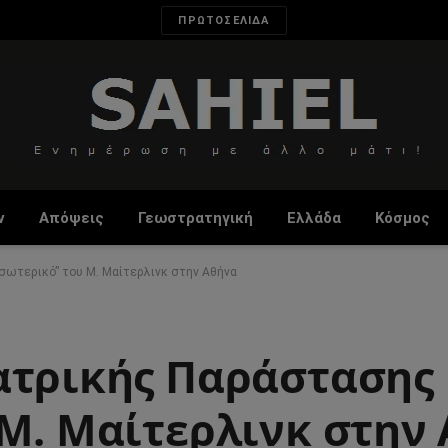
ΠΡΩΤΟΣΕΛΙΔΑ
ν
Απόψεις
Γεωστρατηγική
Ελλάδα
Κόσμος
σωτερικό” του Μ. Μαίτερλινκ στην Αθήνα
ατρικής Παράστασης
 Μ. Μαίτερλινκ στην