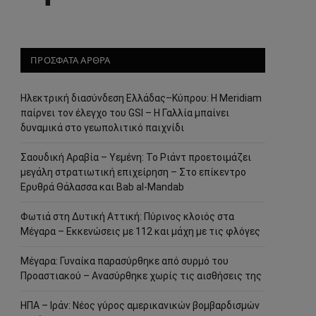
ΠΡΟΣΦΑΤΑ ΑΡΘΡΑ
Ηλεκτρική διασύνδεση Ελλάδας–Κύπρου: Η Meridiam
παίρνει τον έλεγχο του GSI – Η Γαλλία μπαίνει
δυναμικά στο γεωπολιτικό παιχνίδι
Σαουδική Αραβία – Υεμένη: Το Ριάντ προετοιμάζει
μεγάλη στρατιωτική επιχείρηση – Στο επίκεντρο
Ερυθρά Θάλασσα και Bab al-Mandab
Φωτιά στη Δυτική Αττική: Πύρινος κλοιός στα
Μέγαρα – Εκκενώσεις με 112 και μάχη με τις φλόγες
Μέγαρα: Γυναίκα παρασύρθηκε από συρμό του
Προαστιακού – Ανασύρθηκε χωρίς τις αισθήσεις της
ΗΠΑ – Ιράν: Νέος γύρος αμερικανικών βομβαρδισμών