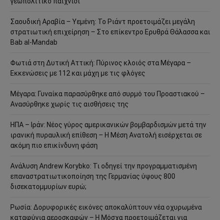
γεωπολιτικό παιχνίδι
Σαουδική Αραβία – Υεμένη: Το Ριάντ προετοιμάζει μεγάλη
στρατιωτική επιχείρηση – Στο επίκεντρο Ερυθρά Θάλασσα και
Bab al-Mandab
Φωτιά στη Δυτική Αττική: Πύρινος κλοιός στα Μέγαρα –
Εκκενώσεις με 112 και μάχη με τις φλόγες
Μέγαρα: Γυναίκα παρασύρθηκε από συρμό του Προαστιακού –
Ανασύρθηκε χωρίς τις αισθήσεις της
ΗΠΑ – Ιράν: Νέος γύρος αμερικανικών βομβαρδισμών μετά την
ιρανική πυραυλική επίθεση – Η Μέση Ανατολή εισέρχεται σε
ακόμη πιο επικίνδυνη φάση
Ανάλυση Andrew Korybko: Τι οδηγεί την προγραμματισμένη
επαναστρατιωτικοποίηση της Γερμανίας ύψους 800
δισεκατομμυρίων ευρώ;
Ρωσία: Δορυφορικές εικόνες αποκαλύπτουν νέα οχυρωμένα
καταφύγια αεροσκαφών – Η Μόσχα προετοιμάζεται για