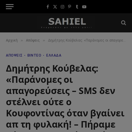
Facebook
X
Instagram
Pinterest
Tumblr
YouTube
(Twitter)
»
»
Αρχική
Απόψεις
Δημήτρης Κούβελας: «Παράνομες οι απαγορεύσεις – SMS δεν στέλνει ούτε ο Κουφοντίνας όταν βγαίνει απ τη φυλακή! – Πήραμε μέτρα που δεν έχει πάρει κανένας άλλος!»
ΑΠΌΨΕΙΣ
ΒΊΝΤΕΟ
ΕΛΛΆΔΑ
Δημήτρης Κούβελας:
«Παράνομες οι
απαγορεύσεις – SMS δεν
στέλνει ούτε ο
Κουφοντίνας όταν βγαίνει
απ τη φυλακή! – Πήραμε