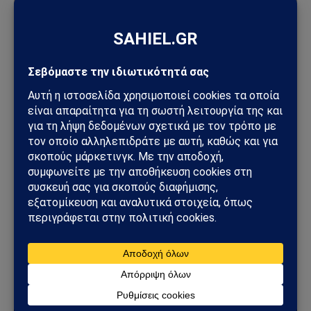
ΑΠΌΨΕΙΣ
Σαουδική Αραβία – Υεμένη: Το Ριάντ προετοιμάζει
μεγάλη στρατιωτική επιχείρηση – Στο επίκεντρο
Ερυθρά Θάλασσα και Bab al-Mandab
02/08/2026