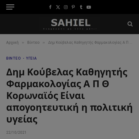
Facebook
X
Instagram
Pinterest
Tumblr
YouTube
(Twitter)
»
»
Αρχική
Βίντεο
Δημ Κούβελας Καθηγητής Φαρμακολογίας Α Π Θ Κορωναϊός Είναι απογοητευτική η πολιτική υγείας
ΒΊΝΤΕΟ
ΥΓΕΊΑ
Δημ Κούβελας Καθηγητής
Φαρμακολογίας Α Π Θ
Κορωναϊός Είναι
απογοητευτική η πολιτική
υγείας
22/10/2021