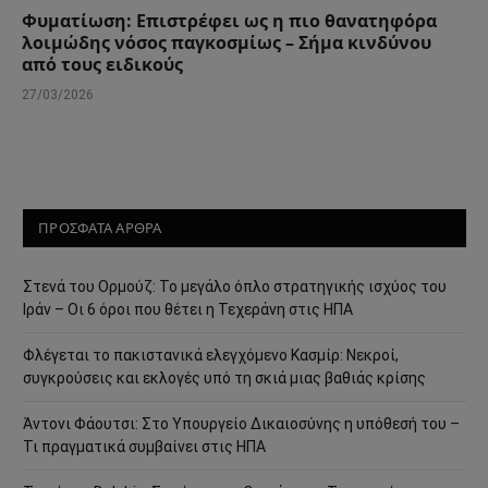
Φυματίωση: Επιστρέφει ως η πιο θανατηφόρα
λοιμώδης νόσος παγκοσμίως – Σήμα κινδύνου
από τους ειδικούς
27/03/2026
ΠΡΟΣΦΑΤΑ ΑΡΘΡΑ
Στενά του Ορμούζ: Το μεγάλο όπλο στρατηγικής ισχύος του
Ιράν – Οι 6 όροι που θέτει η Τεχεράνη στις ΗΠΑ
Φλέγεται το πακιστανικά ελεγχόμενο Κασμίρ: Νεκροί,
συγκρούσεις και εκλογές υπό τη σκιά μιας βαθιάς κρίσης
Άντονι Φάουτσι: Στο Υπουργείο Δικαιοσύνης η υπόθεσή του –
Τι πραγματικά συμβαίνει στις ΗΠΑ