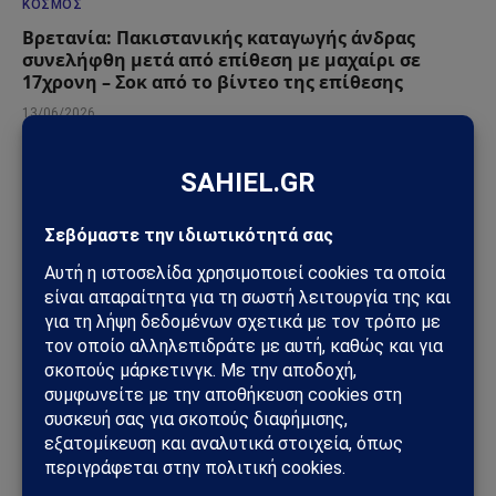
ΚΌΣΜΟΣ
Βρετανία: Πακιστανικής καταγωγής άνδρας
συνελήφθη μετά από επίθεση με μαχαίρι σε
17χρονη – Σοκ από το βίντεο της επίθεσης
13/06/2026
ΚΌΣΜΟΣ
Το Μπέλφαστ φλέγεται: Βίαιες ταραχές μετά από
επίθεση με μαχαίρι – Σπίτια, οχήματα και δρόμοι