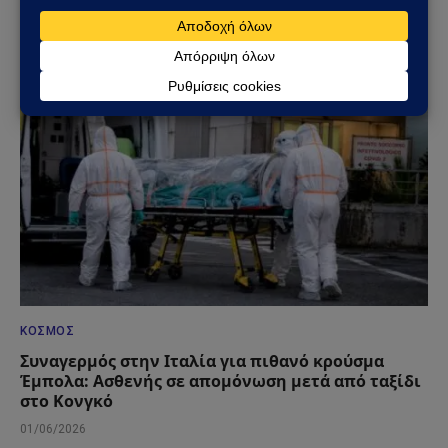
στις φλόγες
10/06/2026
ΚΌΣΜΟΣ
Συναγερμός στην Ιταλία για πιθανό κρούσμα
Έμπολα: Ασθενής σε απομόνωση μετά από ταξίδι
στο Κονγκό
01/06/2026