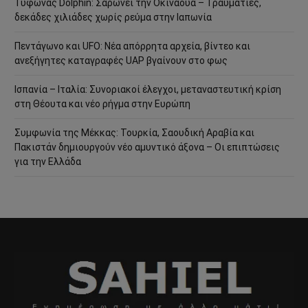
Τυφώνας Dolphin: Σαρώνει την Οκινάουα – Τραυματίες,
δεκάδες χιλιάδες χωρίς ρεύμα στην Ιαπωνία
Πεντάγωνο και UFO: Νέα απόρρητα αρχεία, βίντεο και
ανεξήγητες καταγραφές UAP βγαίνουν στο φως
Ισπανία – Ιταλία: Συνοριακοί έλεγχοι, μεταναστευτική κρίση
στη Θέουτα και νέο ρήγμα στην Ευρώπη
Συμφωνία της Μέκκας: Τουρκία, Σαουδική Αραβία και
Πακιστάν δημιουργούν νέο αμυντικό άξονα – Οι επιπτώσεις
για την Ελλάδα