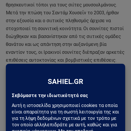
θρησκευτικοί τόποι για τους σιίτες μουσουλμάνους.
Μετά την πτώση του Σαντάμ Χουσεΐν το 2003, ήρθαν
στην εξουσία και ο σιιτικός πληθυσμός άρχισε να
στοχοποιεί τη σουνιτική κοινότητα. Οι σουνίτες πιστοί
διώχθηκαν και βασανίστηκαν από τις σιιτικές ομάδες
θανάτου και ως απάντηση στην αυξανόμενη βία
εναντίον τους, οι Ιρακινοί σουνίτες διέπραξαν αρκετές
επιθέσεις αυτοκτονίας και βομβιστικές επιθέσεις.
Κατά συνέπεια, ο θρησκευτικός σεχταρισμός σιιτών-
σουνιτών στο Ιράκ επιδείνωσε τις εθνικιστικές και
φονταμενταλιστικές συμπεριφορές των σιιτών
μουσουλμάνων που βρίσκονται στην εξουσία και
συνέβαλε στην ενίσχυση της υποστήριξης των
σουνιτών προς το ISIS (ISIL, DAESH).
4. Για το Ιράν, το πιο σημαντικό είναι να προστατεύσει
τα περιφερειακά του συμφέροντα, μεταξύ των οποίων