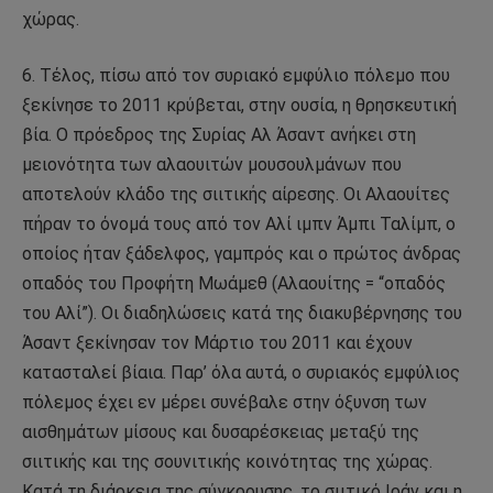
χώρας.
6. Τέλος, πίσω από τον συριακό εμφύλιο πόλεμο που
ξεκίνησε το 2011 κρύβεται, στην ουσία, η θρησκευτική
βία. Ο πρόεδρος της Συρίας Αλ Άσαντ ανήκει στη
μειονότητα των αλαουιτών μουσουλμάνων που
αποτελούν κλάδο της σιιτικής αίρεσης. Οι Αλαουίτες
πήραν το όνομά τους από τον Αλί ιμπν Άμπι Ταλίμπ, ο
οποίος ήταν ξάδελφος, γαμπρός και ο πρώτος άνδρας
οπαδός του Προφήτη Μωάμεθ (Αλαουίτης = “οπαδός
του Αλί”). Οι διαδηλώσεις κατά της διακυβέρνησης του
Άσαντ ξεκίνησαν τον Μάρτιο του 2011 και έχουν
κατασταλεί βίαια. Παρ’ όλα αυτά, ο συριακός εμφύλιος
πόλεμος έχει εν μέρει συνέβαλε στην όξυνση των
αισθημάτων μίσους και δυσαρέσκειας μεταξύ της
σιιτικής και της σουνιτικής κοινότητας της χώρας.
Κατά τη διάρκεια της σύγκρουσης, το σιιτικό Ιράν και η