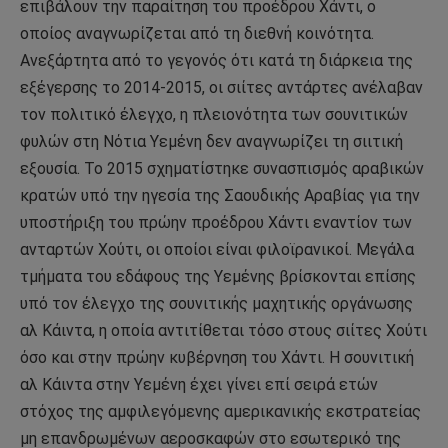
επιβάλουν την παραίτηση του προέδρου Χάντι, ο
οποίος αναγνωρίζεται από τη διεθνή κοινότητα.
Ανεξάρτητα από το γεγονός ότι κατά τη διάρκεια της
εξέγερσης το 2014-2015, οι σιίτες αντάρτες ανέλαβαν
τον πολιτικό έλεγχο, η πλειονότητα των σουνιτικών
φυλών στη Νότια Υεμένη δεν αναγνωρίζει τη σιιτική
εξουσία. Το 2015 σχηματίστηκε συνασπισμός αραβικών
κρατών υπό την ηγεσία της Σαουδικής Αραβίας για την
υποστήριξη του πρώην προέδρου Χάντι εναντίον των
ανταρτών Χούτι, οι οποίοι είναι φιλοϊρανικοί. Μεγάλα
τμήματα του εδάφους της Υεμένης βρίσκονται επίσης
υπό τον έλεγχο της σουνιτικής μαχητικής οργάνωσης
αλ Κάιντα, η οποία αντιτίθεται τόσο στους σιίτες Χούτι
όσο και στην πρώην κυβέρνηση του Χάντι. Η σουνιτική
αλ Κάιντα στην Υεμένη έχει γίνει επί σειρά ετών
στόχος της αμφιλεγόμενης αμερικανικής εκστρατείας
μη επανδρωμένων αεροσκαφών στο εσωτερικό της