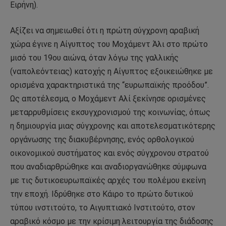
Ειρήνη).
Αξίζει να σημειωθεί ότι η πρώτη σύγχρονη αραβική
χώρα έγινε η Αίγυπτος του Μοχάμεντ Άλι στο πρώτο
μισό του 19ου αιώνα, όταν λόγω της γαλλικής
(ναπολεόντειας) κατοχής η Αίγυπτος εξοικειώθηκε με
ορισμένα χαρακτηριστικά της “ευρωπαϊκής προόδου”.
Ως αποτέλεσμα, ο Μοχάμεντ Αλί ξεκίνησε ορισμένες
μεταρρυθμίσεις εκσυγχρονισμού της κοινωνίας, όπως
η δημιουργία μιας σύγχρονης και αποτελεσματικότερης
οργάνωσης της διακυβέρνησης, ενός ορθολογικού
οικονομικού συστήματος και ενός σύγχρονου στρατού
που αναδιαρθρώθηκε και αναδιοργανώθηκε σύμφωνα
με τις δυτικοευρωπαϊκές αρχές του πολέμου εκείνη
την εποχή. Ιδρύθηκε στο Κάιρο το πρώτο δυτικού
τύπου ινστιτούτο, το Αιγυπτιακό Ινστιτούτο, στον
αραβικό κόσμο με την κρίσιμη λειτουργία της διάδοσης