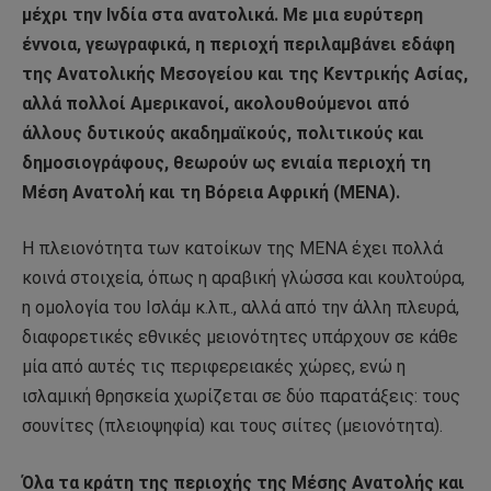
μέχρι την Ινδία στα ανατολικά. Με μια ευρύτερη
έννοια, γεωγραφικά, η περιοχή περιλαμβάνει εδάφη
της Ανατολικής Μεσογείου και της Κεντρικής Ασίας,
αλλά πολλοί Αμερικανοί, ακολουθούμενοι από
άλλους δυτικούς ακαδημαϊκούς, πολιτικούς και
δημοσιογράφους, θεωρούν ως ενιαία περιοχή τη
Μέση Ανατολή και τη Βόρεια Αφρική (MENA).
Η πλειονότητα των κατοίκων της MENA έχει πολλά
κοινά στοιχεία, όπως η αραβική γλώσσα και κουλτούρα,
η ομολογία του Ισλάμ κ.λπ., αλλά από την άλλη πλευρά,
διαφορετικές εθνικές μειονότητες υπάρχουν σε κάθε
μία από αυτές τις περιφερειακές χώρες, ενώ η
ισλαμική θρησκεία χωρίζεται σε δύο παρατάξεις: τους
σουνίτες (πλειοψηφία) και τους σιίτες (μειονότητα).
Όλα τα κράτη της περιοχής της Μέσης Ανατολής και