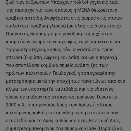
ζωή των ανθρώπων. Υπάρχουν πολλοί γηγενείς λαοί
της περιοχής για τους οποίους η ΜΕΝΑ θεωρείται η
αραβική πατρίδα. Αναφέρεται στις χώρες στις οποίες
ομιλείται η αραβική γλώσσα (με όλες τις διαλέκτους).
Πρόκειται, βασικά, για μια μοναδική περιοχή στον
κόσμο όσον αφορά τη γεωγραφία, τη γεωπολιτική και
τη γεωστρατηγική, καθώς εδώ συναντώνται τρεις
ήπειροι (Ευρώπη, Αφρική και Ασία) και ως η περιοχή
που αποτέλεσε κομβικό σημείο ανάπτυξης των
πρώτων πολιτισμών. Γεωλογικά, η τοπογραφία της
μετατράπηκε μετά την εποχή των παγετώνων από ένα
κλίμα που υποστήριζε τα λιβάδια και τις υδάτινες
οδούς σε απέραντες στέπες και ερήμους. Γύρω στο
2000 π.Χ., ο ποιμενικός λαός των Αρίων, ή αλλιώς
καλούμενος καθώς και οι Ινδοϊρανοί μετανάστευσαν
στην Ινδία και τη Δύση καθώς και στην Κεντρική Ασία,
συμπεριλαμβανομένου του σημερινού Ιράν (Περσία) και