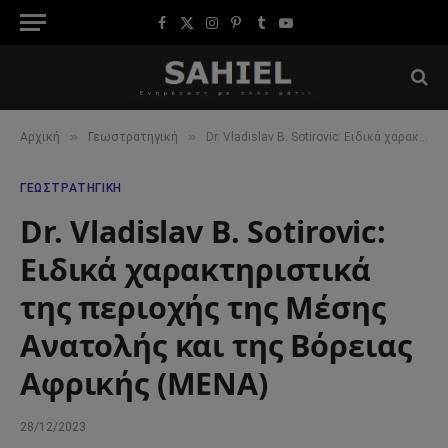
Facebook
X
Instagram
Pinterest
Tumblr
YouTube
(Twitter)
»
»
Αρχική
Γεωστρατηγική
Dr. Vladislav B. Sotirovic: Ειδικά χαρακτηριστικά της περιοχής της Μέσης Ανατολής και της Βόρειας Αφρικής (MENA)
ΓΕΩΣΤΡΑΤΗΓΙΚΉ
Dr. Vladislav B. Sotirovic:
Ειδικά χαρακτηριστικά
της περιοχής της Μέσης
Ανατολής και της Βόρειας
Αφρικής (MENA)
28/12/2023