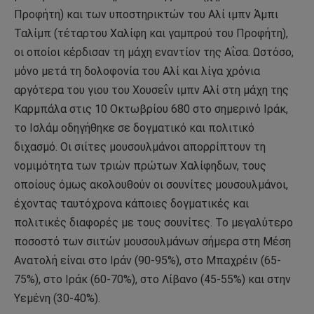
Προφήτη) και των υποστηρικτών του Αλί ιμπν Άμπι
Ταλίμπ (τέταρτου Χαλίφη και γαμπρού του Προφήτη),
οι οποίοι κέρδισαν τη μάχη εναντίον της Αΐσα. Ωστόσο,
μόνο μετά τη δολοφονία του Αλί και λίγα χρόνια
αργότερα του γιου του Χουσεΐν ιμπν Αλί στη μάχη της
Καρμπάλα στις 10 Οκτωβρίου 680 στο σημερινό Ιράκ,
το Ισλάμ οδηγήθηκε σε δογματικό και πολιτικό
διχασμό. Οι σιίτες μουσουλμάνοι απορρίπτουν τη
νομιμότητα των τριών πρώτων Χαλίφηδων, τους
οποίους όμως ακολουθούν οι σουνίτες μουσουλμάνοι,
έχοντας ταυτόχρονα κάποιες δογματικές και
πολιτικές διαφορές με τους σουνίτες. Το μεγαλύτερο
ποσοστό των σιιτών μουσουλμάνων σήμερα στη Μέση
Ανατολή είναι στο Ιράν (90-95%), στο Μπαχρέιν (65-
75%), στο Ιράκ (60-70%), στο Λίβανο (45-55%) και στην
Υεμένη (30-40%).