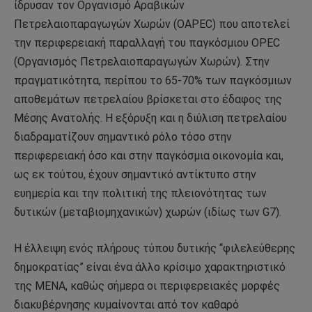
ίδρυσαν τον Οργανισμό Αραβικών
Πετρελαιοπαραγωγών Χωρών (OAPEC) που αποτελεί
την περιφερειακή παραλλαγή του παγκόσμιου OPEC
(Οργανισμός Πετρελαιοπαραγωγών Χωρών). Στην
πραγματικότητα, περίπου το 65-70% των παγκόσμιων
αποθεμάτων πετρελαίου βρίσκεται στο έδαφος της
Μέσης Ανατολής. Η εξόρυξη και η διύλιση πετρελαίου
διαδραματίζουν σημαντικό ρόλο τόσο στην
περιφερειακή όσο και στην παγκόσμια οικονομία και,
ως εκ τούτου, έχουν σημαντικό αντίκτυπο στην
ευημερία και την πολιτική της πλειονότητας των
δυτικών (μεταβιομηχανικών) χωρών (ιδίως των G7).
Η έλλειψη ενός πλήρους τύπου δυτικής “φιλελεύθερης
δημοκρατίας” είναι ένα άλλο κρίσιμο χαρακτηριστικό
της MENA, καθώς σήμερα οι περιφερειακές μορφές
διακυβέρνησης κυμαίνονται από τον καθαρό