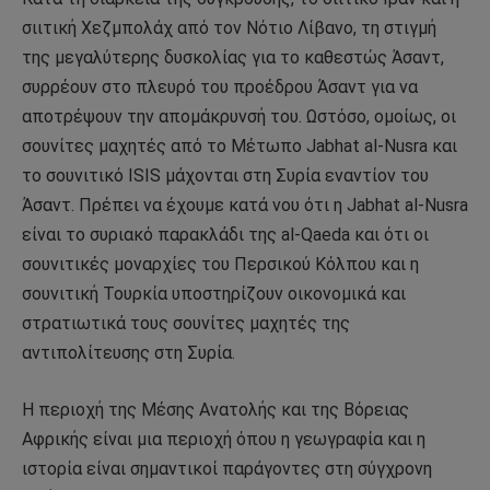
σιιτική Χεζμπολάχ από τον Νότιο Λίβανο, τη στιγμή
της μεγαλύτερης δυσκολίας για το καθεστώς Άσαντ,
συρρέουν στο πλευρό του προέδρου Άσαντ για να
αποτρέψουν την απομάκρυνσή του. Ωστόσο, ομοίως, οι
σουνίτες μαχητές από το Μέτωπο Jabhat al-Nusra και
το σουνιτικό ISIS μάχονται στη Συρία εναντίον του
Άσαντ. Πρέπει να έχουμε κατά νου ότι η Jabhat al-Nusra
είναι το συριακό παρακλάδι της al-Qaeda και ότι οι
σουνιτικές μοναρχίες του Περσικού Κόλπου και η
σουνιτική Τουρκία υποστηρίζουν οικονομικά και
στρατιωτικά τους σουνίτες μαχητές της
αντιπολίτευσης στη Συρία.
Η περιοχή της Μέσης Ανατολής και της Βόρειας
Αφρικής είναι μια περιοχή όπου η γεωγραφία και η
ιστορία είναι σημαντικοί παράγοντες στη σύγχρονη