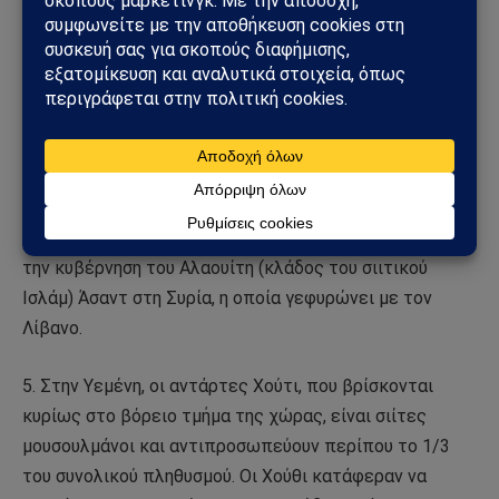
και τα δικαιώματα του σιιτικού πληθυσμού στο
εξωτερικό. Για παράδειγμα, μετά την ιρανική ισλαμική
επανάσταση του 1979 που έφερε την σιιτική κυβέρνηση
στην εξουσία στην Τεχεράνη, το Ιράν άρχισε να
χρηματοδοτεί και να ενθαρρύνει τις σιιτικές
εξεγέρσεις στην ανατολική περιοχή της Σαουδικής
Αραβίας, η οποία είναι πλούσια σε πετρελαϊκά
αποθέματα. Η ιρανική κυβέρνηση υποστηρίζει επίσης
την κυβέρνηση του Αλαουίτη (κλάδος του σιιτικού
Ισλάμ) Άσαντ στη Συρία, η οποία γεφυρώνει με τον
Λίβανο.
5. Στην Υεμένη, οι αντάρτες Χούτι, που βρίσκονται
κυρίως στο βόρειο τμήμα της χώρας, είναι σιίτες
μουσουλμάνοι και αντιπροσωπεύουν περίπου το 1/3
του συνολικού πληθυσμού. Οι Χούθι κατάφεραν να