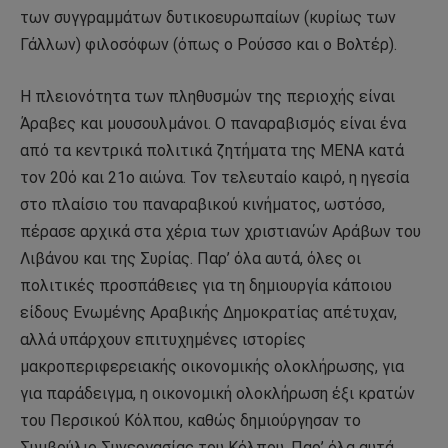
των συγγραμμάτων δυτικοευρωπαίων (κυρίως των
Γάλλων) φιλοσόφων (όπως ο Ρούσσο και ο Βολτέρ).
Η πλειονότητα των πληθυσμών της περιοχής είναι
Άραβες και μουσουλμάνοι. Ο παναραβισμός είναι ένα
από τα κεντρικά πολιτικά ζητήματα της MENA κατά
τον 20ό και 21ο αιώνα. Τον τελευταίο καιρό, η ηγεσία
στο πλαίσιο του παναραβικού κινήματος, ωστόσο,
πέρασε αρχικά στα χέρια των χριστιανών Αράβων του
Λιβάνου και της Συρίας. Παρ’ όλα αυτά, όλες οι
πολιτικές προσπάθειες για τη δημιουργία κάποιου
είδους Ενωμένης Αραβικής Δημοκρατίας απέτυχαν,
αλλά υπάρχουν επιτυχημένες ιστορίες
μακροπεριφερειακής οικονομικής ολοκλήρωσης, για
για παράδειγμα, η οικονομική ολοκλήρωση έξι κρατών
του Περσικού Κόλπου, καθώς δημιούργησαν το
Συμβούλιο Συνεργασίας του Κόλπου. Παρ’ όλα αυτά,