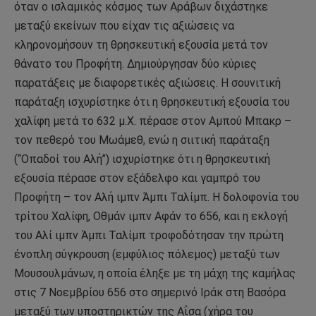
όταν ο ισλαμικός κόσμος των Αράβων διχάστηκε
μεταξύ εκείνων που είχαν τις αξιώσεις να
κληρονομήσουν τη θρησκευτική εξουσία μετά τον
θάνατο του Προφήτη. Δημιούργησαν δύο κύριες
παρατάξεις με διαφορετικές αξιώσεις. Η σουνιτική
παράταξη ισχυρίστηκε ότι η θρησκευτική εξουσία του
χαλίφη μετά το 632 μ.Χ. πέρασε στον Αμπού Μπακρ –
τον πεθερό του Μωάμεθ, ενώ η σιιτική παράταξη
(“Οπαδοί του Αλή”) ισχυρίστηκε ότι η θρησκευτική
εξουσία πέρασε στον εξάδελφο και γαμπρό του
Προφήτη – τον Αλή ιμπν Άμπι Ταλίμπ. Η δολοφονία του
τρίτου Χαλίφη, Οθμάν ιμπν Αφάν το 656, και η εκλογή
του Αλί ιμπν Άμπι Ταλίμπ τροφοδότησαν την πρώτη
ένοπλη σύγκρουση (εμφύλιος πόλεμος) μεταξύ των
Μουσουλμάνων, η οποία έληξε με τη μάχη της καμήλας
στις 7 Νοεμβρίου 656 στο σημερινό Ιράκ στη Βασόρα
μεταξύ των υποστηρικτών της Αΐσα (χήρα του