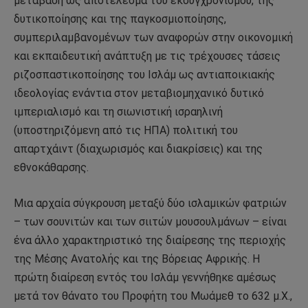
μετάβαση ως αποτέλεσμα του εκσυγχρονισμού, της
δυτικοποίησης και της παγκοσμιοποίησης,
συμπεριλαμβανομένων των αναφορών στην οικονομική
και εκπαιδευτική ανάπτυξη με τις τρέχουσες τάσεις
ριζοσπαστικοποίησης του Ισλάμ ως αντιαποικιακής
ιδεολογίας ενάντια στον μεταβιομηχανικό δυτικό
ιμπεριαλισμό και τη σιωνιστική ισραηλινή
(υποστηριζόμενη από τις ΗΠΑ) πολιτική του
απαρτχάιντ (διαχωρισμός και διακρίσεις) και της
εθνοκάθαρσης.
Μια αρχαία σύγκρουση μεταξύ δύο ισλαμικών φατριών
– των σουνιτών και των σιιτών μουσουλμάνων – είναι
ένα άλλο χαρακτηριστικό της διαίρεσης της περιοχής
της Μέσης Ανατολής και της Βόρειας Αφρικής. Η
πρώτη διαίρεση εντός του Ισλάμ γεννήθηκε αμέσως
μετά τον θάνατο του Προφήτη του Μωάμεθ το 632 μ.Χ.,