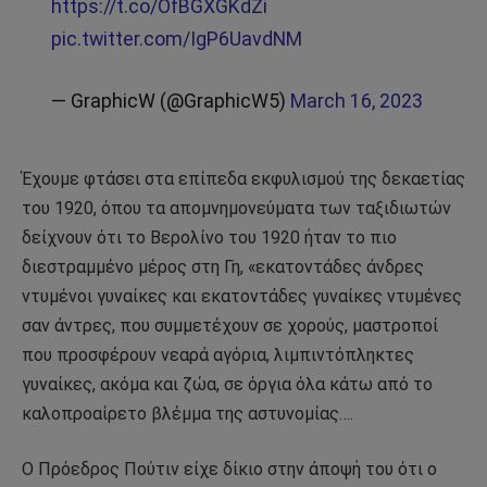
https://t.co/OfBGXGKdZi
pic.twitter.com/IgP6UavdNM
— GraphicW (@GraphicW5)
March 16, 2023
Έχουμε φτάσει στα επίπεδα εκφυλισμού της δεκαετίας
του 1920, όπου τα απομνημονεύματα των ταξιδιωτών
δείχνουν ότι το Βερολίνο του 1920 ήταν το πιο
διεστραμμένο μέρος στη Γη, «εκατοντάδες άνδρες
ντυμένοι γυναίκες και εκατοντάδες γυναίκες ντυμένες
σαν άντρες, που συμμετέχουν σε χορούς, μαστροποί
που προσφέρουν νεαρά αγόρια, λιμπιντόπληκτες
γυναίκες, ακόμα και ζώα, σε όργια όλα κάτω από το
καλοπροαίρετο βλέμμα της αστυνομίας….
Ο Πρόεδρος Πούτιν είχε δίκιο στην άποψή του ότι ο