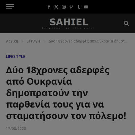
Facebook
X
Instagram
Pinterest
Tumblr
YouTube
(Twitter)
»
»
Αρχική
LifeStyle
Δύο 18χρονες αδερφές από Ουκρανία δημοπρατούν την παρθενία τους για να σταματήσουν τον πόλεμο!
LIFESTYLE
Δύο 18χρονες αδερφές
από Ουκρανία
δημοπρατούν την
παρθενία τους για να
σταματήσουν τον πόλεμο!
17/03/2023