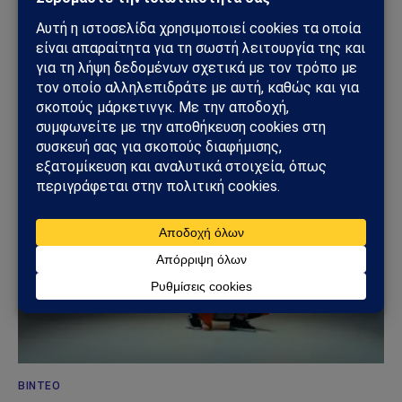
LIFESTYLE
Τσακ Νόρις: Πέθανε στα 86 του ο θρύλος της
action κουλτούρας
20/03/2026
ΒΊΝΤΕΟ