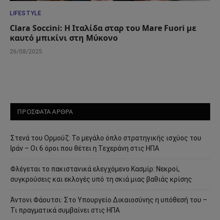
LIFESTYLE
Clara Soccini: Η Ιταλίδα σταρ του Mare Fuori με
καυτό μπικίνι στη Μύκονο
26/08/2025
ΠΡΟΣΦΑΤΑ ΑΡΘΡΑ
Στενά του Ορμούζ: Το μεγάλο όπλο στρατηγικής ισχύος του
Ιράν – Οι 6 όροι που θέτει η Τεχεράνη στις ΗΠΑ
Φλέγεται το πακιστανικά ελεγχόμενο Κασμίρ: Νεκροί,
συγκρούσεις και εκλογές υπό τη σκιά μιας βαθιάς κρίσης
Άντονι Φάουτσι: Στο Υπουργείο Δικαιοσύνης η υπόθεσή του –
Τι πραγματικά συμβαίνει στις ΗΠΑ