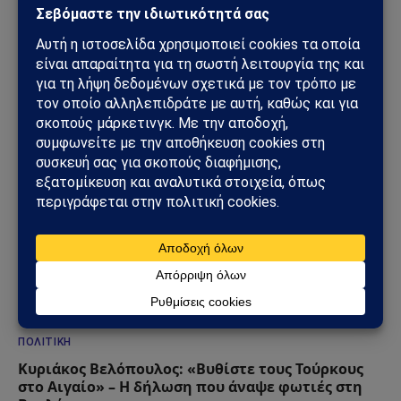
Μπλόκο της Γερουσίας στις πολεμικές εξουσίες
Τραμπ για το Ιράν – Ρήγμα στο εσωτερικό των
ΗΠΑ
23/06/2026
ΠΟΛΙΤΙΚΉ
Κυριάκος Βελόπουλος: «Βυθίστε τους Τούρκους
στο Αιγαίο» – Η δήλωση που άναψε φωτιές στη