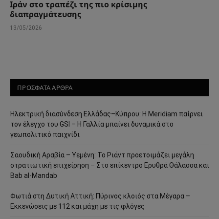
Ιράν στο τραπέζι της πιο κρίσιμης
διαπραγμάτευσης
13/05/2026
ΠΡΟΣΦΑΤΑ ΑΡΘΡΑ
Ηλεκτρική διασύνδεση Ελλάδας–Κύπρου: Η Meridiam παίρνει
τον έλεγχο του GSI – Η Γαλλία μπαίνει δυναμικά στο
γεωπολιτικό παιχνίδι
Σαουδική Αραβία – Υεμένη: Το Ριάντ προετοιμάζει μεγάλη
στρατιωτική επιχείρηση – Στο επίκεντρο Ερυθρά Θάλασσα και
Bab al-Mandab
Φωτιά στη Δυτική Αττική: Πύρινος κλοιός στα Μέγαρα –
Εκκενώσεις με 112 και μάχη με τις φλόγες