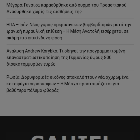
Μέγαρα: Γυναίκα παρασύρθηκε από συρμό του Προαστιακού –
Ανασύρθηκε χωρίς τις αισθήσεις της
ΗΠΑ – Ιράν: Νέος γύρος αμερικανικών βομβαρδισμών μετά την
ιρανική πυραυλική επίθεση – Η Μέση Ανατολή εισέρχεται σε
ακόμη πιο επικίνδυνη φάση
Ανάλυση Andrew Korybko: Τι οδηγεί την προγραμματισμένη
επαναστρατιωτικοποίηση της Γερμανίας ύψους 800
δισεκατομμυρίων ευρώ;
Ρωσία: Δορυφορικές εικόνες αποκαλύπτουν νέα οχυρωμένα
καταφύγια αεροσκαφών – Η Μόσχα προετοιμάζεται για
βαθύτερο πόλεμο φθοράς