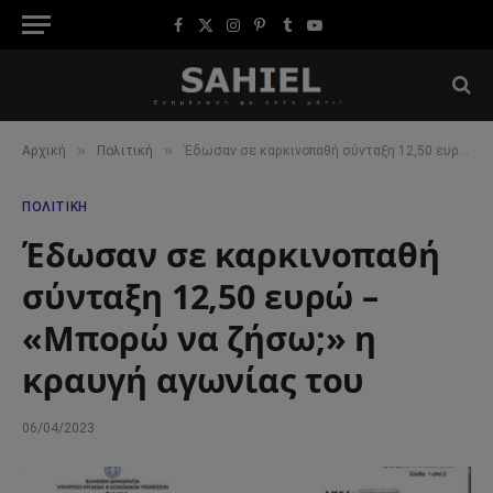
Facebook
X
Instagram
Pinterest
Tumblr
YouTube
(Twitter)
»
»
Αρχική
Πολιτική
Έδωσαν σε καρκινοπαθή σύνταξη 12,50 ευρώ – «Μπορώ να ζήσω;» η κραυγή αγωνίας του
ΠΟΛΙΤΙΚΉ
Έδωσαν σε καρκινοπαθή
σύνταξη 12,50 ευρώ –
«Μπορώ να ζήσω;» η
κραυγή αγωνίας του
06/04/2023