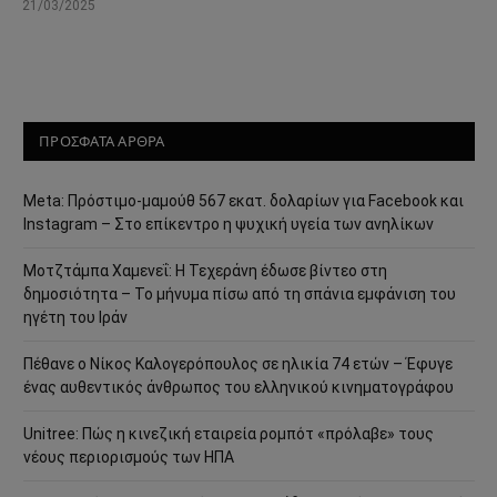
21/03/2025
ΠΡΟΣΦΑΤΑ ΑΡΘΡΑ
Meta: Πρόστιμο-μαμούθ 567 εκατ. δολαρίων για Facebook και
Instagram – Στο επίκεντρο η ψυχική υγεία των ανηλίκων
Μοτζτάμπα Χαμενεΐ: Η Τεχεράνη έδωσε βίντεο στη
δημοσιότητα – Το μήνυμα πίσω από τη σπάνια εμφάνιση του
ηγέτη του Ιράν
Πέθανε ο Νίκος Καλογερόπουλος σε ηλικία 74 ετών – Έφυγε
ένας αυθεντικός άνθρωπος του ελληνικού κινηματογράφου
Unitree: Πώς η κινεζική εταιρεία ρομπότ «πρόλαβε» τους
νέους περιορισμούς των ΗΠΑ