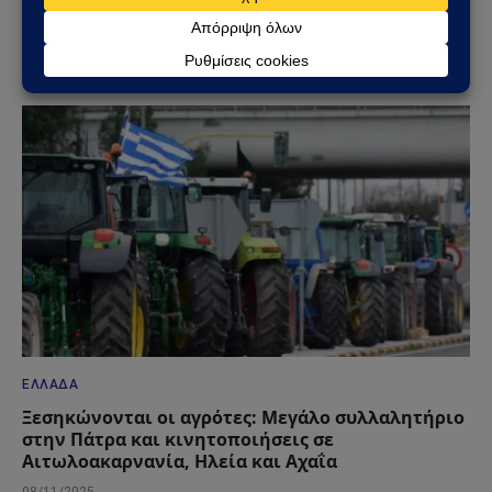
Απεργία στις 16 Δεκεμβρίου: Δήμοι και ΑΔΕΔΥ
«παγώνουν» τη χώρα λίγο πριν τα Χριστούγεννα
12/12/2025
ΕΛΛΆΔΑ
Ξεσηκώνονται οι αγρότες: Μεγάλο συλλαλητήριο
στην Πάτρα και κινητοποιήσεις σε
Αιτωλοακαρνανία, Ηλεία και Αχαΐα