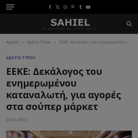
Facebook
X
Instagram
Pinterest
Tumblr
YouTube
(Twitter)
»
»
Αρχική
Δελτίο Τύπου
ΕΕΚΕ: Δεκάλογος του ενημερωμένου καταναλωτή, για αγορές στα σούπερ μάρκετ
ΔΕΛΤΊΟ ΤΎΠΟΥ
ΕΕΚΕ: Δεκάλογος του
ενημερωμένου
καταναλωτή, για αγορές
στα σούπερ μάρκετ
28/01/2023