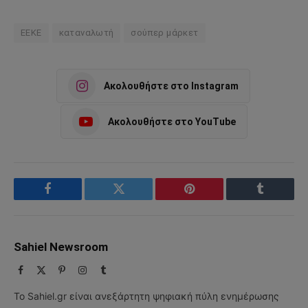
ΕΕΚΕ
καταναλωτή
σούπερ μάρκετ
Ακολουθήστε στο Instagram
Ακολουθήστε στο YouTube
Facebook
Twitter
Pinterest
Tumblr
Sahiel Newsroom
Facebook
X
Pinterest
Instagram
Tumblr
(Twitter)
Το Sahiel.gr είναι ανεξάρτητη ψηφιακή πύλη ενημέρωσης