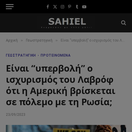
Facebook
X
Instagram
Pinterest
Tumblr
YouTube
(Twitter)
»
»
Αρχική
Γεωστρατηγική
Είναι “υπερβολή” ο ισχυρισμός του Λαβρόφ ότι η Αμερική βρίσκεται σε πόλεμο με τη Ρωσία;
ΓΕΩΣΤΡΑΤΗΓΙΚΉ
ΠΡΟΤΕΙΝΌΜΕΝΑ
Είναι “υπερβολή” ο
ισχυρισμός του Λαβρόφ
ότι η Αμερική βρίσκεται
σε πόλεμο με τη Ρωσία;
23/09/2023