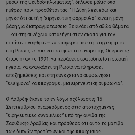
μέσω της ψευδοδιπλωματίας”, δήλωσε μόλις δύο
ημέρες πριν, προσθέτοντας: “Η Δύση λέει εδώ και
μήνες ότι αυτή η “ειρηνευτική φόρμουλα” είναι η μόνη
βάση για διαπραγματεύσεις. Ξεκινάει από αθώα θέματα
… και στη συνέχεια καταλήγει στον σκοπό για τον
οποίο επινοήθηκε – να επιφέρει μια στρατηγική ήττα
στη Ρωσία, να αποκαταστήσει τα σύνορα της Ουκρανίας
όπως ήταν το 1991, να περάσει στρατοδικείο η ρωσική
ηγεσία, να αναγκάσει τη Ρωσία να πληρώσει
αποζημιώσεις και στη συνέχεια να συμφωνήσει
“ελεήμονα” να υπογράψει μια ειρηνευτική συμφωνία”.
Ο Λαβρόφ έκανε τα εν λόγω σχόλια στις 15
Σεπτεμβρίου, αναφερόμενος στις αποτυχημένες
“ειρηνευτικές συνομιλίες” υπό την αιγίδα της
Σαουδικής Αραβίας και πρόσθεσε ότι αυτό το μοτίβο
των διπλών προτύπων και της υποκρισίας