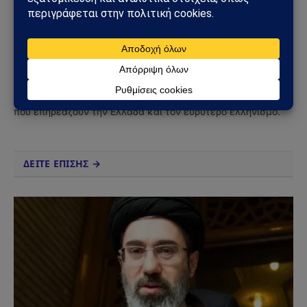
Sahiel Newsroom
Facebook
X
Pinterest
Instagram
Tumblr
(Twitter)
Το Sahiel.gr είναι ανεξάρτητη ψηφιακή πύλη ενημέρωσης
και ανάλυσης με έμφαση στη γεωπολιτική, τη διεθνή
ασφάλεια, τα εθνικά ζητήματα και τις διεθνείς εξελίξεις
που επηρεάζουν την Ελλάδα και τον ευρύτερο ελληνισμό.
ΔΕΙΤΕ ΕΠΙΣΗΣ →