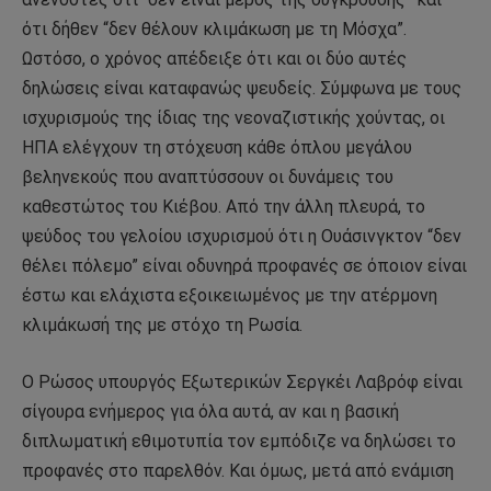
ότι δήθεν “δεν θέλουν κλιμάκωση με τη Μόσχα”.
Ωστόσο, ο χρόνος απέδειξε ότι και οι δύο αυτές
δηλώσεις είναι καταφανώς ψευδείς. Σύμφωνα με τους
ισχυρισμούς της ίδιας της νεοναζιστικής χούντας, οι
ΗΠΑ ελέγχουν τη στόχευση κάθε όπλου μεγάλου
βεληνεκούς που αναπτύσσουν οι δυνάμεις του
καθεστώτος του Κιέβου. Από την άλλη πλευρά, το
ψεύδος του γελοίου ισχυρισμού ότι η Ουάσινγκτον “δεν
θέλει πόλεμο” είναι οδυνηρά προφανές σε όποιον είναι
έστω και ελάχιστα εξοικειωμένος με την ατέρμονη
κλιμάκωσή της με στόχο τη Ρωσία.
Ο Ρώσος υπουργός Εξωτερικών Σεργκέι Λαβρόφ είναι
σίγουρα ενήμερος για όλα αυτά, αν και η βασική
διπλωματική εθιμοτυπία τον εμπόδιζε να δηλώσει το
προφανές στο παρελθόν. Και όμως, μετά από ενάμιση