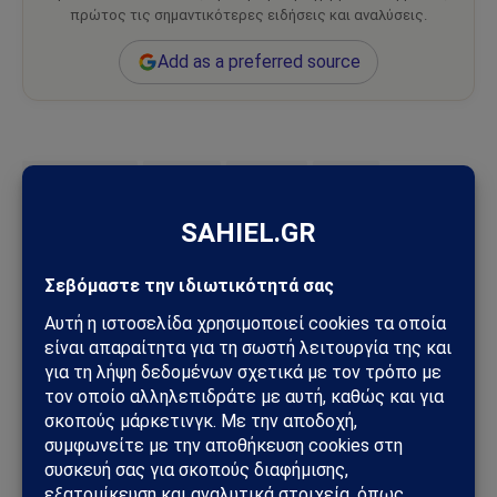
πρώτος τις σημαντικότερες ειδήσεις και αναλύσεις.
Add as a preferred source
Drago Bosnic
Αμερική
Λαβρόφ
Ρωσία
Ακολουθήστε στο Instagram
Ακολουθήστε στο YouTube
Facebook
Twitter
Pinterest
Tumblr