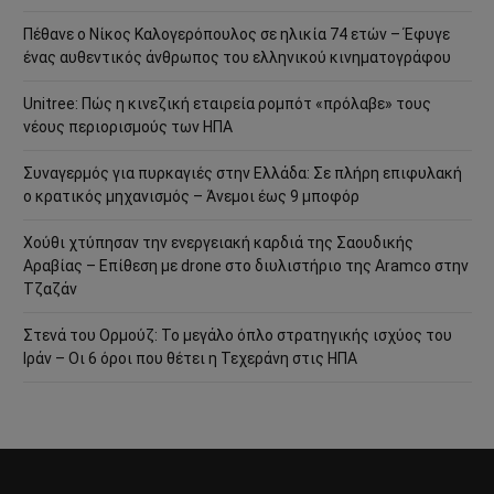
Πέθανε ο Νίκος Καλογερόπουλος σε ηλικία 74 ετών – Έφυγε
ένας αυθεντικός άνθρωπος του ελληνικού κινηματογράφου
Unitree: Πώς η κινεζική εταιρεία ρομπότ «πρόλαβε» τους
νέους περιορισμούς των ΗΠΑ
Συναγερμός για πυρκαγιές στην Ελλάδα: Σε πλήρη επιφυλακή
ο κρατικός μηχανισμός – Άνεμοι έως 9 μποφόρ
Χούθι χτύπησαν την ενεργειακή καρδιά της Σαουδικής
Αραβίας – Επίθεση με drone στο διυλιστήριο της Aramco στην
Τζαζάν
Στενά του Ορμούζ: Το μεγάλο όπλο στρατηγικής ισχύος του
Ιράν – Οι 6 όροι που θέτει η Τεχεράνη στις ΗΠΑ