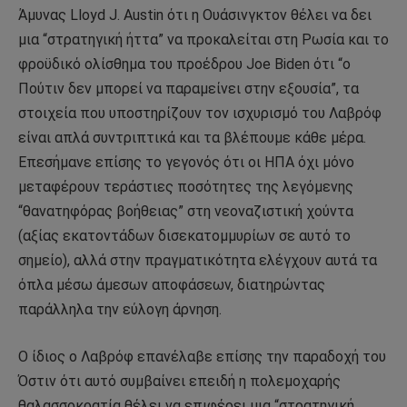
Άμυνας Lloyd J. Austin ότι η Ουάσινγκτον θέλει να δει
μια “στρατηγική ήττα” να προκαλείται στη Ρωσία και το
φροϋδικό ολίσθημα του προέδρου Joe Biden ότι “ο
Πούτιν δεν μπορεί να παραμείνει στην εξουσία”, τα
στοιχεία που υποστηρίζουν τον ισχυρισμό του Λαβρόφ
είναι απλά συντριπτικά και τα βλέπουμε κάθε μέρα.
Επεσήμανε επίσης το γεγονός ότι οι ΗΠΑ όχι μόνο
μεταφέρουν τεράστιες ποσότητες της λεγόμενης
“θανατηφόρας βοήθειας” στη νεοναζιστική χούντα
(αξίας εκατοντάδων δισεκατομμυρίων σε αυτό το
σημείο), αλλά στην πραγματικότητα ελέγχουν αυτά τα
όπλα μέσω άμεσων αποφάσεων, διατηρώντας
παράλληλα την εύλογη άρνηση.
Ο ίδιος ο Λαβρόφ επανέλαβε επίσης την παραδοχή του
Όστιν ότι αυτό συμβαίνει επειδή η πολεμοχαρής
θαλασσοκρατία θέλει να επιφέρει μια “στρατηγική