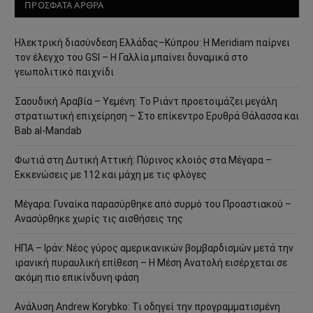
ΠΡΟΣΦΑΤΑ ΑΡΘΡΑ
Ηλεκτρική διασύνδεση Ελλάδας–Κύπρου: Η Meridiam παίρνει
τον έλεγχο του GSI – Η Γαλλία μπαίνει δυναμικά στο
γεωπολιτικό παιχνίδι
Σαουδική Αραβία – Υεμένη: Το Ριάντ προετοιμάζει μεγάλη
στρατιωτική επιχείρηση – Στο επίκεντρο Ερυθρά Θάλασσα και
Bab al-Mandab
Φωτιά στη Δυτική Αττική: Πύρινος κλοιός στα Μέγαρα –
Εκκενώσεις με 112 και μάχη με τις φλόγες
Μέγαρα: Γυναίκα παρασύρθηκε από συρμό του Προαστιακού –
Ανασύρθηκε χωρίς τις αισθήσεις της
ΗΠΑ – Ιράν: Νέος γύρος αμερικανικών βομβαρδισμών μετά την
ιρανική πυραυλική επίθεση – Η Μέση Ανατολή εισέρχεται σε
ακόμη πιο επικίνδυνη φάση
Ανάλυση Andrew Korybko: Τι οδηγεί την προγραμματισμένη