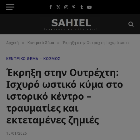
Facebook
X
Instagram
Pinterest
Tumblr
YouTube
(Twitter)
»
»
Αρχική
Κεντρικό Θέμα
Έκρηξη στην Ουτρέχτη: Ισχυρό ωστικό κύμα στο ιστορικό κέντρο – τραυματίες και εκτεταμένες ζημιές
ΚΕΝΤΡΙΚΌ ΘΈΜΑ
ΚΌΣΜΟΣ
Έκρηξη στην Ουτρέχτη:
Ισχυρό ωστικό κύμα στο
ιστορικό κέντρο –
τραυματίες και
εκτεταμένες ζημιές
15/01/2026