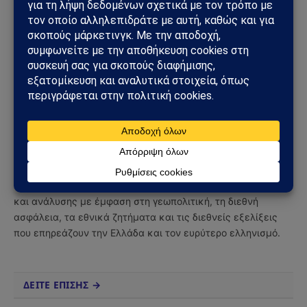
Ακολουθήστε στο YouTube
Facebook
Twitter
Pinterest
Tumblr
Sahiel Newsroom
Facebook
X
Pinterest
Instagram
Tumblr
(Twitter)
Το Sahiel.gr είναι ανεξάρτητη ψηφιακή πύλη ενημέρωσης
και ανάλυσης με έμφαση στη γεωπολιτική, τη διεθνή
ασφάλεια, τα εθνικά ζητήματα και τις διεθνείς εξελίξεις
που επηρεάζουν την Ελλάδα και τον ευρύτερο ελληνισμό.
ΔΕΙΤΕ ΕΠΙΣΗΣ →