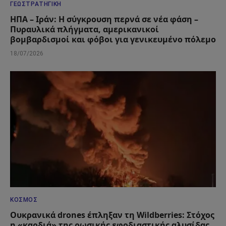
ΓΕΩΣΤΡΑΤΗΓΙΚΉ
ΗΠΑ – Ιράν: Η σύγκρουση περνά σε νέα φάση –
Πυραυλικά πλήγματα, αμερικανικοί
βομβαρδισμοί και φόβοι για γενικευμένο πόλεμο
18/07/2026
ΚΌΣΜΟΣ
Ουκρανικά drones έπληξαν τη Wildberries: Στόχος
η «καρδιά» της ρωσικής εφοδιαστικής αλυσίδας