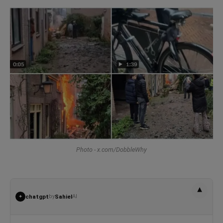
Photo - x.com/DobbleWhy
▾
chatgpt
by
Sahiel
AI
✦