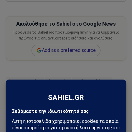
Ακολούθησε το Sahiel στο Google News
Πρόσθεσε το Sahiel ως προτιμώμενη πηγή για να λαμβάνεις
πρώτος τις σημαντικότερες ειδήσεις και αναλύσεις.
Add as a preferred source
Utrecht explosion
Αστυνομία
διεθνείς ειδήσεις
Έκρηξη στην Ουτρέχτη
έρευνες
ιστορικό κέντρο
Ολλανδία
Πυροσβεστική
τραυματίες
φωτιά
Ακολουθήστε στο Instagram