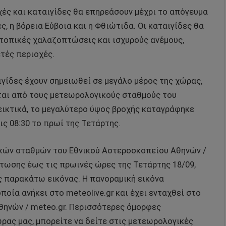
χές και καταιγίδες θα επηρεάσουν μέχρι το απόγευμα
ς, η βόρεια Εύβοια και η Φθιώτιδα. Οι καταιγίδες θα
τοπικές χαλαζοπτώσεις και ισχυρούς ανέμους,
τές περιοχές.
γίδες έχουν σημειωθεί σε μεγάλο μέρος της χώρας,
ται από τους μετεωρολογικούς σταθμούς του
εικτικά, το μεγαλύτερο ύψος βροχής καταγράφηκε
ς 08:30 το πρωί της Τετάρτης.
κών σταθμών του Εθνικού Αστεροσκοπείου Αθηνών /
τωσης έως τις πρωινές ώρες της Τετάρτης 18/09,
 παρακάτω εικόνας. Η πανοραμική εικόνα
οία ανήκει στο meteolive.gr και έχει ενταχθεί στο
θηνών / meteo.gr. Περισσότερες όμορφες
ρας μας, μπορείτε να δείτε στις μετεωρολογικές