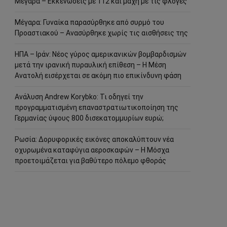
Μέγαρα – Εκκενώσεις με 112 και μάχη με τις φλόγες
Μέγαρα: Γυναίκα παρασύρθηκε από συρμό του
Προαστιακού – Ανασύρθηκε χωρίς τις αισθήσεις της
ΗΠΑ – Ιράν: Νέος γύρος αμερικανικών βομβαρδισμών
μετά την ιρανική πυραυλική επίθεση – Η Μέση
Ανατολή εισέρχεται σε ακόμη πιο επικίνδυνη φάση
Ανάλυση Andrew Korybko: Τι οδηγεί την
προγραμματισμένη επαναστρατιωτικοποίηση της
Γερμανίας ύψους 800 δισεκατομμυρίων ευρώ;
Ρωσία: Δορυφορικές εικόνες αποκαλύπτουν νέα
οχυρωμένα καταφύγια αεροσκαφών – Η Μόσχα
προετοιμάζεται για βαθύτερο πόλεμο φθοράς