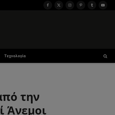
Facebook
X
Instagram
Pinterest
Tumblr
YouTu
(Twitter)
Τεχνολογία
από την
ί Άνεμοι