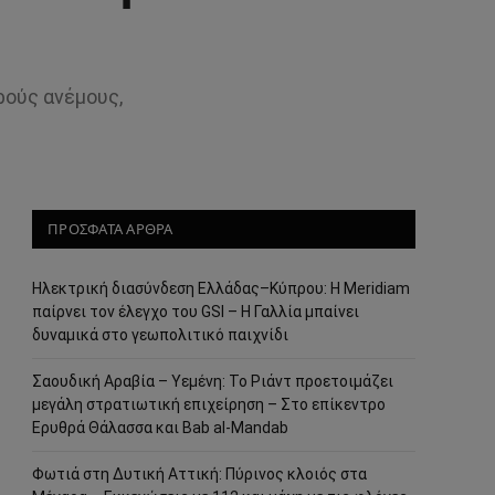
ρούς ανέμους,
ΠΡΟΣΦΑΤΑ ΑΡΘΡΑ
Ηλεκτρική διασύνδεση Ελλάδας–Κύπρου: Η Meridiam
παίρνει τον έλεγχο του GSI – Η Γαλλία μπαίνει
δυναμικά στο γεωπολιτικό παιχνίδι
Σαουδική Αραβία – Υεμένη: Το Ριάντ προετοιμάζει
μεγάλη στρατιωτική επιχείρηση – Στο επίκεντρο
Ερυθρά Θάλασσα και Bab al-Mandab
Φωτιά στη Δυτική Αττική: Πύρινος κλοιός στα