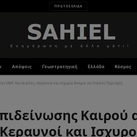
ΠΡΩΤΟΣΕΛΙΔΑ
ν
Απόψεις
Γεωστρατηγική
Ελλάδα
Κόσμος
ην ΕΜΥ: Καταιγίδες, Κεραυνοί και Ισχυροί Άνεμοι σε Πολλές Περιοχές
Επιδείνωσης Καιρού 
 Κεραυνοί και Ισχυρο