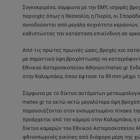
Συγκεκριμένα, σύμφωνα με την ΕΜΥ, ισχυρές βρο
περιοχές όπως η Θεσσαλία, η Πιερία, οι Σποράδε
συνοδεύονται από μεγάλη συχνότητα κεραυνών, 
καθιστώντας την κατάσταση επικίνδυνη σε αρκε
Από τις πρώτες πρωινές ώρες, βροχές και καται
με σημαντικά ύψη βροχόπτωσης να καταγράφον
Εθνικού Αστεροσκοπείου Αθηνών/meteo.gr. Ενδ
στην Καλαμπάκα, όπου έφτασε τα 89 mm μέχρι τι
Σύμφωνα με το δίκτυο αυτόματων μετεωρολογι
meteo.gr τα οκτώ οκτώ μεγαλύτερα ύψη βροχόπ
παρουσιάζονται στον ενσωματωμένο πίνακα της
προέρχεται από την κάμερα στην Καλαμπάκα, η οπ
δίκτυο καμερών του Εθνικού Αστεροσκοπείου Α
φθινοπωρινές εικόνες από διάφορα μέρη της χώ