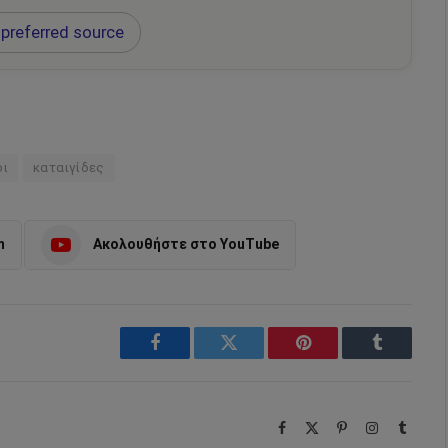
preferred source
οι
καταιγίδες
m
Ακολουθήστε στο YouTube
Facebook
Twitter
Pinterest
Tumblr
Facebook
X
Pinterest
Instagram
Tumbl
(Twitter)