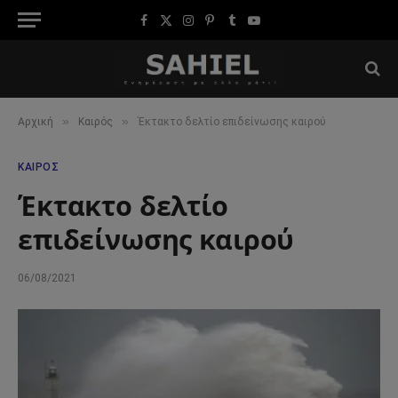
Facebook
X
Instagram
Pinterest
Tumblr
YouTube
(Twitter)
»
»
Αρχική
Καιρός
Έκτακτο δελτίο επιδείνωσης καιρού
ΚΑΙΡΌΣ
Έκτακτο δελτίο
επιδείνωσης καιρού
06/08/2021