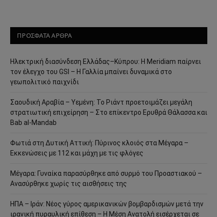
ΠΡΟΣΦΑΤΑ ΑΡΘΡΑ
Ηλεκτρική διασύνδεση Ελλάδας–Κύπρου: Η Meridiam παίρνει
τον έλεγχο του GSI – Η Γαλλία μπαίνει δυναμικά στο
γεωπολιτικό παιχνίδι
Σαουδική Αραβία – Υεμένη: Το Ριάντ προετοιμάζει μεγάλη
στρατιωτική επιχείρηση – Στο επίκεντρο Ερυθρά Θάλασσα και
Bab al-Mandab
Φωτιά στη Δυτική Αττική: Πύρινος κλοιός στα Μέγαρα –
Εκκενώσεις με 112 και μάχη με τις φλόγες
Μέγαρα: Γυναίκα παρασύρθηκε από συρμό του Προαστιακού –
Ανασύρθηκε χωρίς τις αισθήσεις της
ΗΠΑ – Ιράν: Νέος γύρος αμερικανικών βομβαρδισμών μετά την
ιρανική πυραυλική επίθεση – Η Μέση Ανατολή εισέρχεται σε