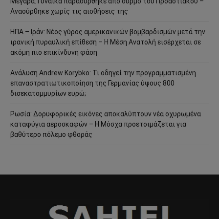
Μέγαρα: Γυναίκα παρασύρθηκε από συρμό του Προαστιακού –
Ανασύρθηκε χωρίς τις αισθήσεις της
ΗΠΑ – Ιράν: Νέος γύρος αμερικανικών βομβαρδισμών μετά την
ιρανική πυραυλική επίθεση – Η Μέση Ανατολή εισέρχεται σε
ακόμη πιο επικίνδυνη φάση
Ανάλυση Andrew Korybko: Τι οδηγεί την προγραμματισμένη
επαναστρατιωτικοποίηση της Γερμανίας ύψους 800
δισεκατομμυρίων ευρώ;
Ρωσία: Δορυφορικές εικόνες αποκαλύπτουν νέα οχυρωμένα
καταφύγια αεροσκαφών – Η Μόσχα προετοιμάζεται για
βαθύτερο πόλεμο φθοράς