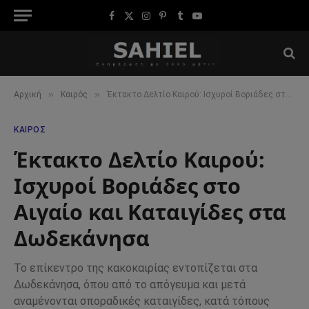
Facebook
X
Instagram
Pinterest
Tumblr
YouTube
(Twitter)
»
»
Αρχική
Καιρός
Έκτακτο Δελτίο Καιρού: Ισχυροί Βοριάδες στο Αιγαίο και Καταιγίδες στα Δωδεκάνησα
ΚΑΙΡΌΣ
Έκτακτο Δελτίο Καιρού:
Ισχυροί Βοριάδες στο
Αιγαίο και Καταιγίδες στα
Δωδεκάνησα
Το επίκεντρο της κακοκαιρίας εντοπίζεται στα
Δωδεκάνησα, όπου από το απόγευμα και μετά
αναμένονται σποραδικές καταιγίδες, κατά τόπους