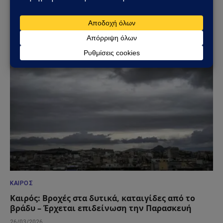
Κακοκαιρία με κόκκινη προειδοποίηση: Ισχυρές
καταιγίδες, χαλαζοπτώσεις και θυελλώδεις
άνεμοι σε όλη τη χώρα
01/04/2026
ΚΑΙΡΌΣ
Καιρός: Βροχές στα δυτικά, καταιγίδες από το
βράδυ – Έρχεται επιδείνωση την Παρασκευή
26/03/2026