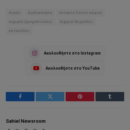
Αιγαίο
Δωδεκάνησα
έκτακτο δελτίο καιρού
ισχυρές βροχοπτώσεις
Ισχυροί Βοριάδες
καταιγίδες
Ακολουθήστε στο Instagram
Ακολουθήστε στο YouTube
Facebook
Twitter
Pinterest
Tumblr
Sahiel Newsroom