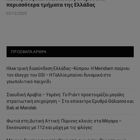
περισσότερα τμήματα της Ελλάδας
03/12/2025
ΠΡΟΣΦΑΤΑ ΑΡΘΡΑ
Ηλεκτρική διασύνδεση Ελλάδας–Κύπρου: Η Meridiam παίρνει
τον έλεγχο του GSI – Η Γαλλία μπαίνει δυναμικά στο
γεωπολιτικό παιχνίδι
Σαουδική Αραβία – Υεμένη: Το Ριάντ προετοιμάζει μεγάλη
στρατιωτική επιχείρηση – Στο επίκεντρο Ερυθρά Θάλασσα και
Bab al-Mandab
Φωτιά στη Δυτική Αττική: Πύρινος κλοιός στα Μέγαρα –
Εκκενώσεις με 112 και μάχη με τις φλόγες