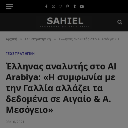
Facebook
X
Instagram
Pinterest
Tumblr
YouTube
(Twitter)
»
»
Αρχική
Γεωστρατηγική
Έλληνας αναλυτής στο Al Arabiya: «Η συμφωνία με την Γαλλία αλλάζει τα δεδομένα σε Αιγαίο & Α. Μεσόγειο»
ΓΕΩΣΤΡΑΤΗΓΙΚΉ
Έλληνας αναλυτής στο Al
Arabiya: «Η συμφωνία με
την Γαλλία αλλάζει τα
δεδομένα σε Αιγαίο & Α.
Μεσόγειο»
08/10/2021