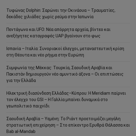
Τυφώνας Dolphin: Σαρώνει την Οκινάουα – Τραυματίες,
δεκάδες χιλιάδες χωρίς ρεύμα στην Ιαπωνία
Πεντάγωνο και UFO: Νέα απόρρητα αρχεία, βίντεο και
ανεξήγητες καταγραφές UAP βγαίνουν στο φως
Ισπανία – Ιταλία: Συνοριακοί έλεγχοι, μεταναστευτική κρίση
στη Θέουτα και νέο ρήγμα στην Ευρώπη
Συμφωνία της Μέκκας: Τουρκία, Σαουδική Αραβία και
Πακιστάν δημιουργούν νέο αμυντικό άξονα – Οι επιπτώσεις
για την Ελλάδα
Ηλεκτρική διασύνδεση Ελλάδας–Κύπρου: Η Meridiam παίρνει
τον έλεγχο του GSI – Η Γαλλία μπαίνει δυναμικά στο
γεωπολιτικό παιχνίδι
Σαουδική Αραβία – Υεμένη: Το Ριάντ προετοιμάζει μεγάλη
στρατιωτική επιχείρηση – Στο επίκεντρο Ερυθρά Θάλασσα και
Bab al-Mandab