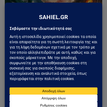
ΑΠΌΨΕΙΣ
Σαουδική Αραβία – Υεμένη: Το Ριάντ προετοιμάζει
μεγάλη στρατιωτική επιχείρηση – Στο επίκεντρο
Ερυθρά Θάλασσα και Bab al-Mandab
02/08/2026