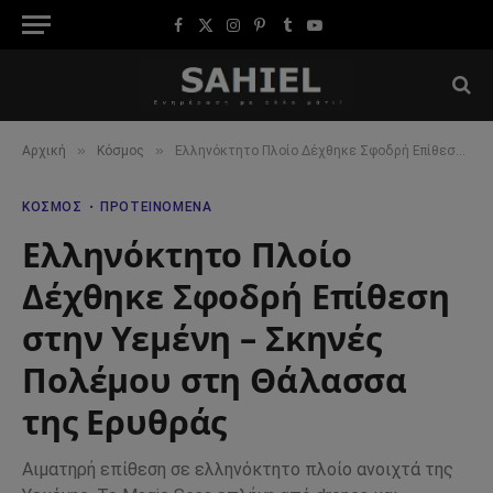
Facebook
X
Instagram
Pinterest
Tumblr
YouTube
(Twitter)
»
»
Αρχική
Κόσμος
Ελληνόκτητο Πλοίο Δέχθηκε Σφοδρή Επίθεση στην Υεμένη – Σκηνές Πολέμου στη Θάλασσα της Ερυθράς
ΚΌΣΜΟΣ
ΠΡΟΤΕΙΝΌΜΕΝΑ
Ελληνόκτητο Πλοίο
Δέχθηκε Σφοδρή Επίθεση
στην Υεμένη – Σκηνές
Πολέμου στη Θάλασσα
της Ερυθράς
Αιματηρή επίθεση σε ελληνόκτητο πλοίο ανοιχτά της