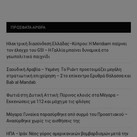
ΠΡΟΣΦΑΤΑ ΑΡΘΡΑ
Ηλεκτρική διασύνδεση Ελλάδας–Κύπρου: Η Meridiam παίρνει
τον έλεγχο του GSI – Η Γαλλία μπαίνει δυναμικά στο
γεωπολιτικό παιχνίδι
Σαουδική Αραβία – Υεμένη: Το Ριάντ προετοιμάζει μεγάλη
στρατιωτική επιχείρηση – Στο επίκεντρο Ερυθρά Θάλασσα και
Bab al-Mandab
Φωτιά στη Δυτική Αττική: Πύρινος κλοιός στα Μέγαρα –
Εκκενώσεις με 112 και μάχη με τις φλόγες
Μέγαρα: Γυναίκα παρασύρθηκε από συρμό του Προαστιακού –
Ανασύρθηκε χωρίς τις αισθήσεις της
ΗΠΑ – Ιράν: Νέος γύρος αμερικανικών βομβαρδισμών μετά την