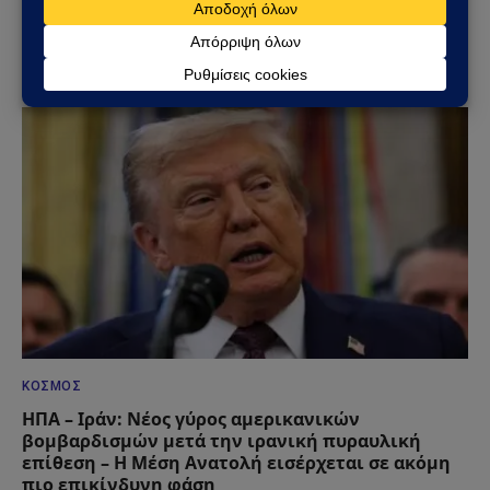
ΔΕΙΤΕ ΕΠΙΣΗΣ →
ΚΌΣΜΟΣ
ΗΠΑ – Ιράν: Νέος γύρος αμερικανικών
βομβαρδισμών μετά την ιρανική πυραυλική
επίθεση – Η Μέση Ανατολή εισέρχεται σε ακόμη
πιο επικίνδυνη φάση