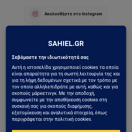
Ακολουθήστε στο Instagram
Ακολουθήστε στο YouTube
Facebook
Twitter
Pinterest
Tumblr
Sahiel Newsroom
Facebook
X
Pinterest
Instagram
Tumblr
(Twitter)
Το Sahiel.gr είναι ανεξάρτητη ψηφιακή πύλη ενημέρωσης
και ανάλυσης με έμφαση στη γεωπολιτική, τη διεθνή
ασφάλεια, τα εθνικά ζητήματα και τις διεθνείς εξελίξεις
που επηρεάζουν την Ελλάδα και τον ευρύτερο ελληνισμό.